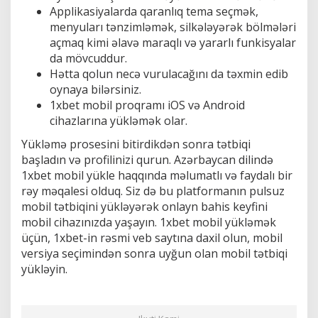
Applikasiyalarda qaranlıq tema seçmək,
menyuları tənzimləmək, silkələyərək bölmələri
açmaq kimi əlavə maraqlı və yararlı funkisyalar
da mövcuddur.
Hətta qolun necə vurulacağını da təxmin edib
oynaya bilərsiniz.
1xbet mobil proqramı iOS və Android
cihazlarına yükləmək olar.
Yükləmə prosesini bitirdikdən sonra tətbiqi
başladın və profilinizi qurun. Azərbaycan dilində
1xbet mobil yükle haqqında məlumatlı və faydalı bir
rəy məqalesi olduq. Siz də bu platformanın pulsuz
mobil tətbiqini yükləyərək onlayn bahis keyfini
mobil cihazınızda yaşayın. 1xbet mobil yükləmək
üçün, 1xbet-in rəsmi veb saytına daxil olun, mobil
versiya seçimindən sonra uyğun olan mobil tətbiqi
yükləyin.