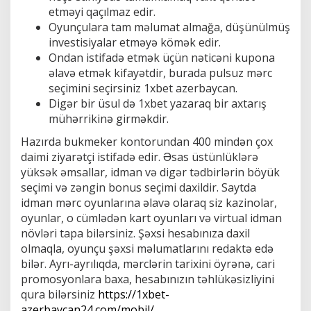
etməyi qaçılmaz edir.
Oyunçulara tam məlumat almağa, düşünülmüş
investisiyalar etməyə kömək edir.
Ondan istifadə etmək üçün nəticəni kupona
əlavə etmək kifayətdir, burada pulsuz mərc
seçimini seçirsiniz 1xbet azerbaycan.
Digər bir üsul də 1xbet yazaraq bir axtarış
mühərrikinə girməkdir.
Hazırda bukmeker kontorundan 400 mindən çox
daimi ziyarətçi istifadə edir. Əsas üstünlüklərə
yüksək əmsallar, idman və digər tədbirlərin böyük
seçimi və zəngin bonus seçimi daxildir. Saytda
idman mərc oyunlarına əlavə olaraq siz kazinolar,
oyunlar, o cümlədən kart oyunları və virtual idman
növləri tapa bilərsiniz. Şəxsi hesabınıza daxil
olmaqla, oyunçu şəxsi məlumatlarını redaktə edə
bilər. Ayrı-ayrılıqda, mərclərin tarixini öyrənə, cari
promosyonlara baxa, hesabınızın təhlükəsizliyini
qura bilərsiniz
https://1xbet-
azerbaycan24.com/mobil/
.