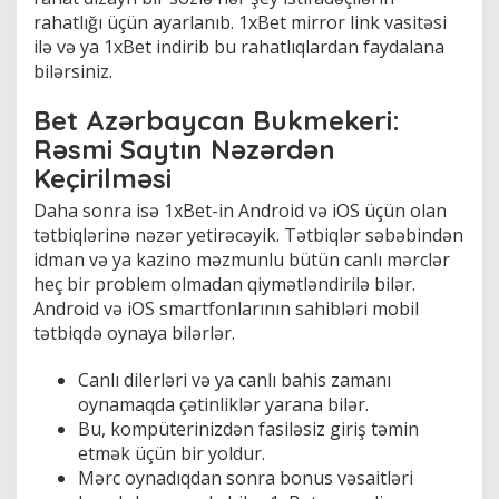
rahatlığı üçün ayarlanıb. 1xBet mirror link vasitəsi
ilə və ya 1xBet indirib bu rahatlıqlardan faydalana
bilərsiniz.
Bet Azərbaycan Bukmekeri:
Rəsmi Saytın Nəzərdən
Keçirilməsi
Daha sonra isə 1xBet-in Android və iOS üçün olan
tətbiqlərinə nəzər yetirəcəyik. Tətbiqlər səbəbindən
idman və ya kazino məzmunlu bütün canlı mərclər
heç bir problem olmadan qiymətləndirilə bilər.
Android və iOS smartfonlarının sahibləri mobil
tətbiqdə oynaya bilərlər.
Canlı dilerləri və ya canlı bahis zamanı
oynamaqda çətinliklər yarana bilər.
Bu, kompüterinizdən fasiləsiz giriş təmin
etmək üçün bir yoldur.
Mərc oynadıqdan sonra bonus vəsaitləri