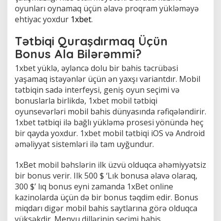
oyunları oynamaq üçün əlavə proqram yükləməyə
ehtiyac yoxdur
1xbet
.
Tətbiqi Quraşdırmaq Üçün
Bonus Ala Bilərəmmi?
1xbet yüklə, əyləncə dolu bir bahis təcrübəsi
yaşamaq istəyənlər üçün ən yaxşı variantdır. Mobil
tətbiqin sadə interfeysi, geniş oyun seçimi və
bonuslarla birlikdə, 1xbet mobil tətbiqi
oyunsevərləri mobil bahis dünyasında rəfiqələndirir.
1xbet tətbiqi ilə bağlı yükləmə prosesi yönündə heç
bir qayda yoxdur. 1xbet mobil tətbiqi iOS və Android
əməliyyat sistemləri ilə tam uyğundur.
1xBet mobil bəhslərin ilk üzvü olduqca əhəmiyyətsiz
bir bonus verir. Ilk 500 $ ‘Lık bonusa əlavə olaraq,
300 $’ lıq bonus eyni zamanda 1xBet online
kazinolarda üçün də bir bonus təqdim edir. Bonus
miqdarı digər mobil bahis saytlarına görə olduqca
yüksəkdir. Menyu dillərinin seçimi bahis