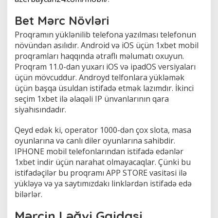
Bet Mərc Növləri
Proqramın yüklənilib telefona yazılması telefonun
növündən asılıdır. Android və iOS üçün 1xbet mobil
proqramları haqqında ətraflı məlumatı oxuyun.
Proqram 11.0-dan yuxarı iOS və ipadOS versiyaları
üçün mövcuddur. Androyd telfonlara yükləmək
üçün başqa üsuldan istifadə etmək lazımdır. İkinci
seçim 1xbet ilə əlaqəli IP ünvanlarının qara
siyahısındadır.
Qeyd edək ki, operator 1000-dən çox slota, masa
oyunlarına və canlı diler oyunlarına sahibdir.
IPHONE mobil telefonlarından istifadə edənlər
1xbet indir üçün narahat olmayacaqlar. Çünki bu
istifadəçilər bu proqramı APP STORE vasitəsi ilə
yükləyə və ya saytımızdakı linklərdən istifadə edə
bilərlər.
Mərcin Ləğvi Gaidasi