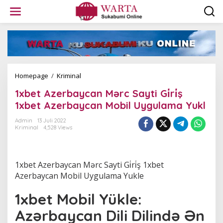
L
e
w
a
t
i
k
e
k
Homepage
/
Kriminal
1
o
x
1xbet Azerbaycan Mərc Sayti Gi̇ri̇ş
n
b
t
e
1xbet Azerbaycan Mobil Uygulama Yukl
e
t
n
A
Admin
13 Juli 2022
Kriminal
4,528 Views
z
e
r
b
1xbet Azerbaycan Mərc Sayti Gi̇ri̇ş 1xbet
a
y
Azerbaycan Mobil Uygulama Yukle
c
a
1xbet Mobil Yükle:
n
M
Azərbaycan Dili Dilində Ən
ə