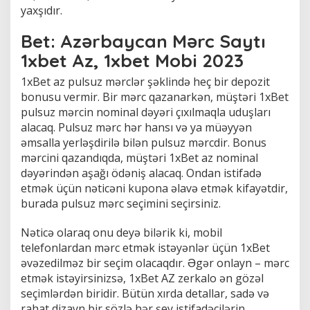
yaxşıdır.
Bet: Azərbaycan Mərc Saytı
1xbet Az, 1xbet Mobi 2023
1xBet az pulsuz mərclər şəklində heç bir depozit
bonusu vermir. Bir mərc qazanarkən, müştəri 1xBet
pulsuz mərcin nominal dəyəri çıxılmaqla uduşları
alacaq. Pulsuz mərc hər hansı və ya müəyyən
əmsalla yerləşdirilə bilən pulsuz mərcdir. Bonus
mərcini qazandıqda, müştəri 1xBet az nominal
dəyərindən aşağı ödəniş alacaq. Ondan istifadə
etmək üçün nəticəni kupona əlavə etmək kifayətdir,
burada pulsuz mərc seçimini seçirsiniz.
Nəticə olaraq onu deyə bilərik ki, mobil
telefonlardan mərc etmək istəyənlər üçün 1xBet
əvəzedilməz bir seçim olacaqdır. Əgər onlayn – mərc
etmək istəyirsinizsə, 1xBet AZ zerkalo ən gözəl
seçimlərdən biridir. Bütün xırda detallar, sadə və
rahat dizayn bir sözlə hər şey istifadəçilərin