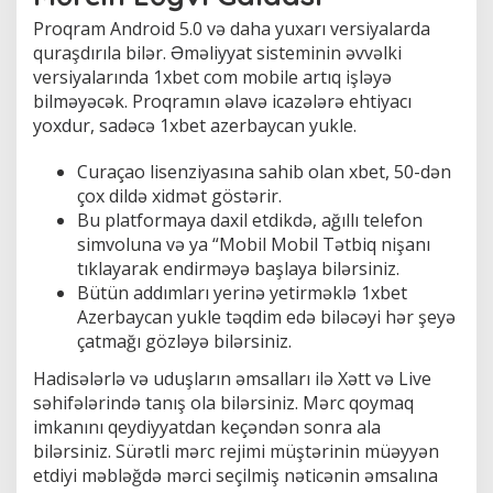
Proqram Android 5.0 və daha yuxarı versiyalarda
quraşdırıla bilər. Əməliyyat sisteminin əvvəlki
versiyalarında 1xbet com mobile artıq işləyə
bilməyəcək. Proqramın əlavə icazələrə ehtiyacı
yoxdur, sadəcə 1xbet azerbaycan yukle.
Curaçao lisenziyasına sahib olan xbet, 50-dən
çox dildə xidmət göstərir.
Bu platformaya daxil etdikdə, ağıllı telefon
simvoluna və ya “Mobil Mobil Tətbiq nişanı
tıklayarak endirməyə başlaya bilərsiniz.
Bütün addımları yerinə yetirməklə 1xbet
Azerbaycan yukle təqdim edə biləcəyi hər şeyə
çatmağı gözləyə bilərsiniz.
Hadisələrlə və uduşların əmsalları ilə Xətt və Live
səhifələrində tanış ola bilərsiniz. Mərc qoymaq
imkanını qeydiyyatdan keçəndən sonra ala
bilərsiniz. Sürətli mərc rejimi müştərinin müəyyən
etdiyi məbləğdə mərci seçilmiş nəticənin əmsalına