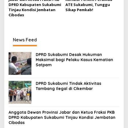
DPRD Kabupaten Sukabumi
ATE Sukabumi, Tunggu
Tinjau Kondisi Jembatan
Sikap Pemkab!
Cibodas
News Feed
DPRD Sukabumi Desak Hukuman
Maksimal bagi Pelaku Kasus Kematian
Satpam
DPRD Sukabumi Tindak Aktivitas
Tambang Ilegal di Cikembar
Anggota Dewan Provinsi Jabar dan Ketua Fraksi PKB
DPRD Kabupaten Sukabumi Tinjau Kondisi Jembatan
Cibodas