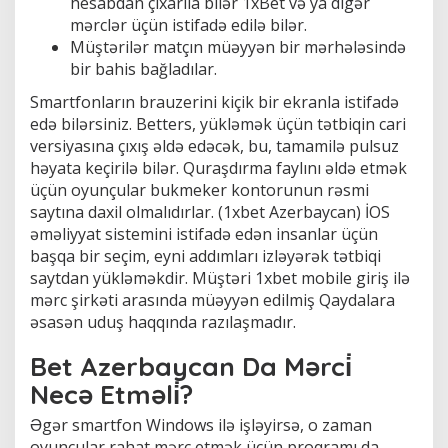
hesabdan çıxarıla bilər 1xBet və ya digər
mərclər üçün istifadə edilə bilər.
Müştərilər matçın müəyyən bir mərhələsində
bir bahis bağladılar.
Smartfonların brauzerini kiçik bir ekranla istifadə
edə bilərsiniz. Betters, yükləmək üçün tətbiqin cari
versiyasına çıxış əldə edəcək, bu, tamamilə pulsuz
həyata keçirilə bilər. Quraşdırma faylını əldə etmək
üçün oyunçular bukmeker kontorunun rəsmi
saytına daxil olmalıdırlar. (1xbet Azerbaycan) İOS
əməliyyat sistemini istifadə edən insanlar üçün
başqa bir seçim, eyni addımları izləyərək tətbiqi
saytdan yükləməkdir. Müştəri 1xbet mobile giriş ilə
mərc şirkəti arasında müəyyən edilmiş Qaydalara
əsasən uduş haqqında razılaşmadır.
Bet Azerbaycan Da Mərci̇
Necə Etməli̇?
Əgər smartfon Windows ilə işləyirsə, o zaman
oyunçular rahat mərc etmək üçün proqramı da