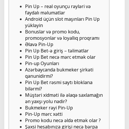
y
Pin Up – real oyunçu rəyləri və
u
faydalı məlumatlar
n
Android üçün slot maşınları Pin Up
l
a
yükləyin
r
Bonuslar və promo kodu,
ı
promosyonlar və loyallıq proqramı
ş
Əlavə Pin-Up
i
r
Pin Up Bet-ə giriş – təlimatlar
k
Pin Up Bet necə mərc etmək olar
ə
Pin-up Oyunları
t
Azərbaycanda bukmeker şirkəti
i
qanunidirmi?
B
a
Pin Up Bet rəsmi saytı bloklana
x
bilərmi?
ı
Müştəri xidməti ilə əlaqə saxlamağın
ş
ən yaxşı yolu nədir?
v
ə
Bukmeker rəyi Pin-Up
r
Pin-Up mərc xətti
ə
Promo kodu necə əldə etmək olar ?
y
Şəxsi hesabınıza girişi necə bərpa
l