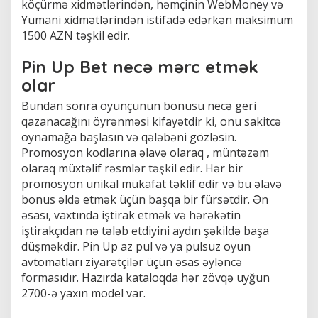
köçürmə xidmətlərindən, həmçinin WebMoney və
Yumani xidmətlərindən istifadə edərkən maksimum
1500 AZN təşkil edir.
Pin Up Bet necə mərc etmək
olar
Bundan sonra oyunçunun bonusu necə geri
qazanacağını öyrənməsi kifayətdir ki, onu sakitcə
oynamağa başlasın və qələbəni gözləsin.
Promosyon kodlarına əlavə olaraq , müntəzəm
olaraq müxtəlif rəsmlər təşkil edir. Hər bir
promosyon unikal mükafat təklif edir və bu əlavə
bonus əldə etmək üçün başqa bir fürsətdir. Ən
əsası, vaxtında iştirak etmək və hərəkətin
iştirakçıdan nə tələb etdiyini aydın şəkildə başa
düşməkdir. Pin Up az pul və ya pulsuz oyun
avtomatları ziyarətçilər üçün əsas əyləncə
formasıdır. Hazırda kataloqda hər zövqə uyğun
2700-ə yaxın model var.