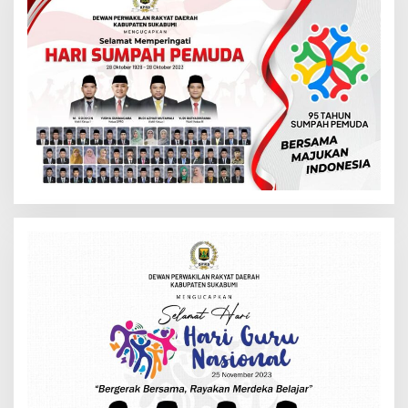
t
u
k
: