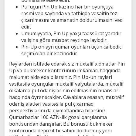
bölməsinə əlavə edin.
Pul üçün Pin Up kazino hər bir oyunçuya
rəsmi veb saytında və tətbiqdə vəsaitin tez
çıxarılmasını və əmanətin doldurulmasını vəd
edir.
Ümumiyyətlə, Pin Up yaxşı təəssürat yaradır
və işinə görə müsbət reytinqə layiqdir.
Pin-Up onlayn qumar oyunları üçün cəlbedici
seçim olan bir kazinodur.
Rəylərdən istifadə edərək siz müxtəlif xidmətlər Pin
Up və bukmeker kontorunun imkanları haqqında
məlumat əldə edə bilərsiniz. Pin Up-ün rəyləri
vasitəsilə oyunçular müxtəlif valyutalarda, müxtəlif
ölkələrdə pul ödənişlərinin edilməsinin nüansları
haqqında öyrənəcəklər. Cavablara əsasən, müxtəlif
ödəniş alətləri vasitəsilə pul çıxarmaq
perspektivlərini də qiymətləndirə bilərsiniz.
Qumarbazlar 100 AZN-lik gözəl qarşılanma
bonusundan danışırlar. Bu bonusu bukmeker
kontorunda depozit hesabını doldurmuş yeni