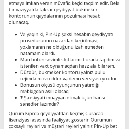
etməyə imkan verən müvafiq keçid təqdim edir. Belə
bir vəziyyətdə təkrar qeydiyyat bukmeker
kontorunun qaydalarının pozulması hesab
olunacaq.
Və yəqin ki, Pin-Up şəxsi hesabın qeydiyyatı
prosedurunun nəzərdən keçirilməsi,
yoxlamanın nə olduğunu izah etmədən
natamam olardı.
Mən bütün sevimli slotlarımı burada tapdım və
istənilən vaxt oynamaqdan həzz ala bilərəm.
Düzdür, bukmeker kontoru yalnız pullu
rejimdə mövcuddur və demo versiyası yoxdur
Bonusun ölçüsü oyunçunun yatırdığı
məbləğdən asılı olacaq.
❓ Şəxsiyyəti müəyyən etmək üçün hansı
sənədlər lazımdır?
Qurum Kiprdə qeydiyyatdan keçmiş Curacao
lisenziyası əsasında fəaliyyət göstərir. Qurumun
çoxsaylı rəyləri və müştəri rəyləri yalnız Pin-Up bet