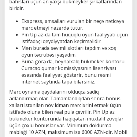
bahisləri üçün ən yaxşı bukmeyker şirkətlərindən
biridir.
Ekspress, əmsalları vurulan bir neçə nəticəyə
mərc etməyi nəzərdə tutur.
Pin Up az-da tam hüquqlu oyun fəaliyyəti üçün
istifadəçi qeydiyyatdan keçirməlidir.
Mən burada sevimli slotları tapdım və xoş
oyun təcrübəsi yaşadım.
Buna görə də, beynəlxalq bukmeker kontoru
Curacao qumar komissiyasının lisenziyası
əsasında fəaliyyət göstərir, bunu rəsmi
internet saytında tapa bilərsiniz.
Mərc oynama qaydalarını olduqca sadiq
adlandırmaq olar. Tamamlandıqdan sonra bonus
xalları istənilən növ idman mərclərini etmək üçün
istifadə oluna bilən real pula çevrilir. Pin Up az
bukmeker kontorunda həqiqətən müxtəlif zövqlər
üçün çoxlu bonuslar var. Minimum doldurma
məbləği 10 AZN, maksimum isə 6000 AZN-dir. Mobil