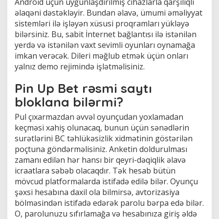
Android üçün uyğunlaşdırılmış cihazlarla qarşılıqlı
əlaqəni dəstəkləyir. Bundan əlavə, ümumi əməliyyat
sistemləri ilə işləyən xüsusi proqramları yükləyə
bilərsiniz. Bu, sabit İnternet bağlantısı ilə istənilən
yerdə və istənilən vaxt sevimli oyunları oynamağa
imkan verəcək. Dileri məğlub etmək üçün onları
yalnız demo rejimində işlətməlisiniz.
Pin Up Bet rəsmi saytı
bloklana bilərmi?
Pul çıxarmazdan əvvəl oyunçudan yoxlamadan
keçməsi xahiş olunacaq, bunun üçün sənədlərin
surətlərini BC təhlükəsizlik xidmətinin göstərilən
poçtuna göndərməlisiniz. Anketin doldurulması
zamanı edilən hər hansı bir qeyri-dəqiqlik əlavə
icraatlara səbəb olacaqdır. Tək hesab bütün
mövcud platformalarda istifadə edilə bilər. Oyunçu
şəxsi hesabına daxil ola bilmirsə, avtorizasiya
bölməsindən istifadə edərək parolu bərpa edə bilər.
O, parolunuzu sıfırlamağa və hesabınıza giriş əldə