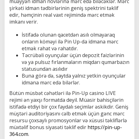
müəyyən idman növlərinə mərc edə biləcəklər. Mərc
şirkəti idman tədbirlərinin geniş spektrini təklif
edir, həmçinin real vaxt rejimində mərc etmək
imkanı verir.
İstifadə olunan qacetdən asılı olmayaraq
onların köməyi ilə Pin Up-da idmana mərc
etmək rahat və rahatdır.
Təcrübəli oyunçular üçün depozit faizlərinin
və ya pulsuz fırlanmaların miqdarı qumarbazın
statusundan asılıdır
Buna görə də, saytda yalnız yetkin oyunçular
idmana mərc edə bilərlər.
Bütün müsbət cəhətləri ilə Pin-Up casino LIVE
rejimi ən yaxşı formatda deyil. Müasir bahisçilərin
istifadə etdiyi bir çox faydalı seçimlər əskikdir. Geniş
müştəri auditoriyasını cəlb etmək üçün gənc mərc
resursu çoxsaylı promosyonlar və xüsusi təkliflərlə
müxtəlif bonus siyasəti təklif edir
https://pin-up-
364.com
.