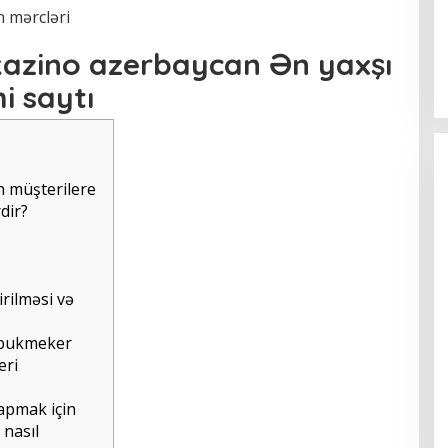
 mərcləri
azino azerbaycan Ən yaxşı
 saytı
n müşterilere
dir?
irilməsi və
 bukmeker
eri
yapmak için
 nasıl