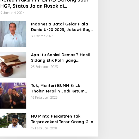
HGP, Status Jalan Rusak di
Tegalbuleud Sukabumi yang Viral
9 Januari 2024
Indonesia Batal Gelar Piala
Dunia U-20 2023, Jokowi: Saya
Juga Kecewa dan Sedih
30 Maret 2023
Apa Itu Sanksi Demosi? Hasil
Sidang Etik Polri yang
Diterima Bharada E
23 Februari 2023
Tok, Menteri BUMN Erick
Thohir Terpilih Jadi Ketum
PSSI.
16 Februari 2023
NU Minta Pesantren Tak
Terprovokasi Teror Orang Gila
19 Februari 2018
5 Calon Bupati Sukabumi yang
Abdul Muiz: Perd