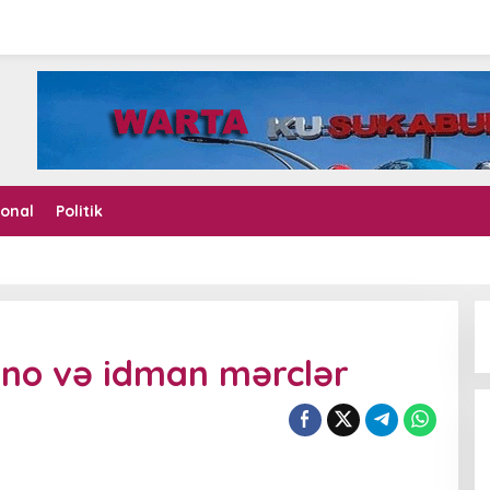
ional
Politik
ino və idman mərclər