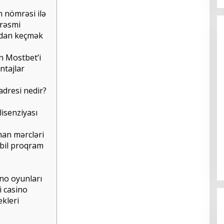
n nömrəsi ilə
rəsmi
tdan keçmək
n Mostbet’i
ntajlar
adresi nedir?
isenziyası
man mərcləri
bil proqram
no oyunları
i casino
ekleri