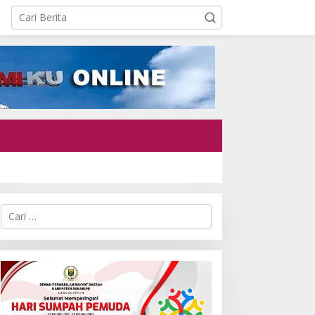
C
a
r
i
u
n
t
u
k