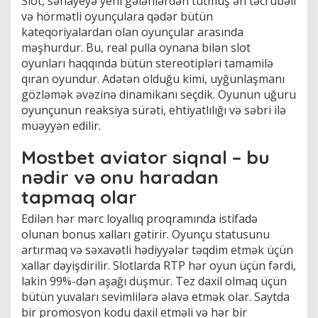
Slot, sənayeyə yeni gələnlərdən tutmuş ən təcrübəli
və hörmətli oyunçulara qədər bütün
kateqoriyalardan olan oyunçular arasında
məşhurdur. Bu, real pulla oynana bilən slot
oyunları haqqında bütün stereotipləri tamamilə
qıran oyundur. Adətən olduğu kimi, uyğunlaşmanı
gözləmək əvəzinə dinamikanı seçdik. Oyunun uğuru
oyunçunun reaksiya sürəti, ehtiyatlılığı və səbri ilə
müəyyən edilir.
Mostbet aviator siqnal – bu
nədir və onu haradan
tapmaq olar
Edilən hər mərc loyallıq proqramında istifadə
olunan bonus xalları gətirir. Oyunçu statusunu
artırmaq və səxavətli hədiyyələr təqdim etmək üçün
xallar dəyişdirilir. Slotlarda RTP hər oyun üçün fərdi,
lakin 99%-dən aşağı düşmür. Tez daxil olmaq üçün
bütün yuvaları sevimlilərə əlavə etmək olar. Saytda
bir promosyon kodu daxil etməli və hər bir