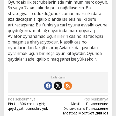
Oyundakı ilk təcrübələrinizdə minimum mərc qoyub,
5x və ya 7x əmsalında pulu nağdlaşdırın. Bu
strategiya ilə uduzduğunuz zaman mərci iki dəfə
azaldacaqsınız, qalib olanda isə əksinə iki dəfə
artıracaqsınız. Bu funksiya cari oyuna əvvəlki oyuna
qoyduğunuz məbləğ dəyərində mərc qoyacaq.
Aviator oynanamaq üçün illərin casino istifadəçisi
olmağınıza ehtiyac yoxdur. Klassik casino
oyunlarından fərqli olaraq Aviator-da qaydaları
öyrənmək üçün bir neçə oyun kifayətdir. Oyunda
qaydalar sadə, qalib olmaq şansı isə yüksəkdir.
Ikuti Kami
N
Pos sebelumnya
Pos berikutnya
Pin Up 306 casino giriş
Mostbet Приложение
a
qeydiyyat, bonuslar, yuk
Установить Приложение
v
Mostbet Мостбет Для Ios