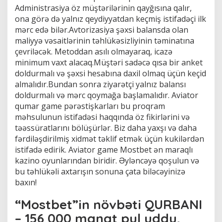
Administrasiya öz müştərilərinin qayğısına qalır,
ona görə də yalnız qeydiyyatdan keçmiş istifadəçi ilk
mərc edə bilər.Avtorizasiya şəxsi balansda olan
maliyyə vəsaitlərinin təhlükəsizliyinin təminatına
çevriləcək. Metoddan asılı olmayaraq, icazə
minimum vaxt alacaq.Müştəri sadəcə qısa bir anket
doldurmalı və şəxsi hesabına daxil olmaq üçün keçid
almalıdır.Bundan sonra ziyarətçi yalnız balansı
doldurmalı və mərc qoymağa başlamalıdır. Aviator
qumar game pərəstişkarları bu proqram
məhsulunun istifadəsi haqqında öz fikirlərini və
təəssüratlarını bölüşürlər. Biz daha yaxşı və daha
fərdiləşdirilmiş xidmət təklif etmək üçün kukilərdən
istifadə edirik. Aviator game Mostbet ən maraqlı
kazino oyunlarından biridir. Əyləncəyə qoşulun və
bu təhlükəli axtarışın sonuna çata biləcəyinizə
baxın!
“Mostbet”in növbəti QURBANI
– 156 000 manat pul uddu,