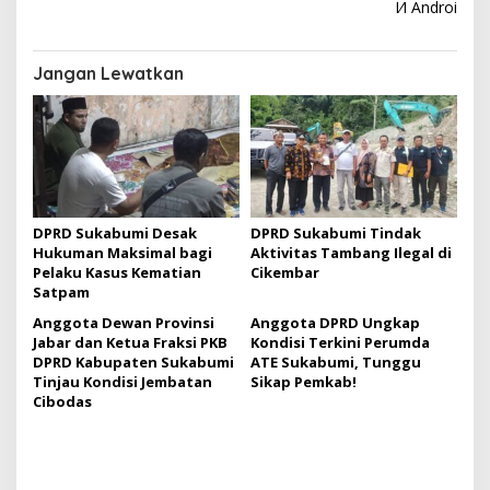
И Androi
i
g
Jangan Lewatkan
a
s
i
p
o
s
DPRD Sukabumi Desak
DPRD Sukabumi Tindak
Hukuman Maksimal bagi
Aktivitas Tambang Ilegal di
Pelaku Kasus Kematian
Cikembar
Satpam
Anggota Dewan Provinsi
Anggota DPRD Ungkap
Jabar dan Ketua Fraksi PKB
Kondisi Terkini Perumda
DPRD Kabupaten Sukabumi
ATE Sukabumi, Tunggu
Tinjau Kondisi Jembatan
Sikap Pemkab!
Cibodas