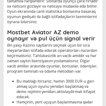
tamamilə fərqləndirir. Slotlarda oyunçu çarxı fırladır
və nəticəni gözləyir və nəticəyə müdaxilə edə bilmir.
Oyun ekranında canlı statistika böməsinə baxaraq
oyunun gedişatı ilə bağlı istifadəçilərin təxminlərini
öyrənə bilərsiniz.
Mostbet Aviator AZ demo
oynayır və pul üçün signal verir
Ən yaxşı Kazino saytlarını seçmək üçün bir sıra
meyarlardan istifadə edərək operatorları nəzərdən
keçirməlisiniz. Təhlükəsizlik ən vacib amildir və hər
zaman saytın lisenziyasını yoxlamalısınız. Digər
vacib amillər arasında oyunlar, bonuslar, ödənişlər,
proqram təminatı və ödəmə metodları var.
Bu məbləği itirsəniz, həmin 3000 EUR-u geri
almaq üçün oyunu yenidən başlatmaq və
demo rejimini yenidən aktivləşdirmək kifayət
edəcək.
Həmçinin, yeni uçuşun başlanmasına qədər