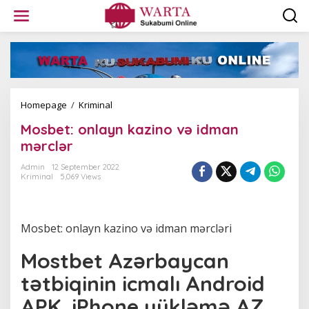
L
e
w
a
t
i
k
e
k
Homepage
/
Kriminal
M
o
o
Mosbet: onlayn kazino və idman
n
s
t
b
mərclər
e
e
n
t
Admin
12 September 2022
Kriminal
5,069 Views
:
o
n
l
Mosbet: onlayn kazino və idman mərcləri
a
y
Mostbet Azərbaycan
n
k
tətbiqinin icmalı Android
a
z
APK, iPhone yükləmə AZ
i