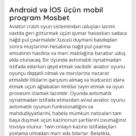
Android və İOS üçün mobil
proqram Mosbet
Aviator crash oyun sistemindən uduşları lazımi
vaxtda geri götürmək üçün qumar həvəskarı sadəcə
nağd pul çıxarmalıdır.Xüsusi düyməni basdıqdan
sonra müştərinin hesabına nağd pul çıxarma
əmsalının hasilinə və mərc məbləğinə bərabər uduş
əldə olunacaq. Bir oyunda avtomatik oynatmadan
istifadə edərkən qeyd etmək vacibdir aviator oyunu
oyunçu diqqətli olmalı və mərclərinə nəzarət
etməlidir.İtkilərin qarşısını almaq və büdcənizi idarə
etmək üçün ağlabatan limitlər təyin etmək və oyun
prosesini izləmək lazımdır. Oyunda avtomatik
oynatmadan istifadə etməzdən əvvəl aviator oyunu
avtomatik oyunun funksionallığını və
məhdudiyyətlərini, habelə mümkün nəticələri tam
başa düşmək üçün kazinonun şərtlərini oxumağınız
tövsiyə olunur. 1win onlayn kazino istifadəçiləri
yoxlama olmadan mərc edə bilərlər. Beləliklə,