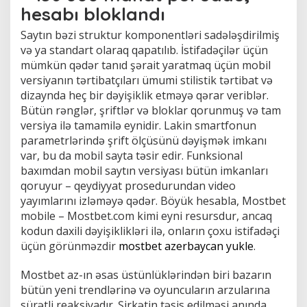
hesabı bloklandı
Saytın bəzi struktur komponentləri sadələşdirilmiş
və ya standart olaraq qapatılıb. İstifadəçilər üçün
mümkün qədər tanıd şərait yaratmaq üçün mobil
versiyanın tərtibatçıları ümumi stilistik tərtibat və
dizaynda heç bir dəyişiklik etməyə qərar veriblər.
Bütün rənglər, şriftlər və bloklar qorunmuş və tam
versiya ilə tamamilə eynidir. Lakin smartfonun
parametrlərində şrift ölçüsünü dəyişmək imkanı
var, bu da mobil sayta təsir edir. Funksional
baxımdan mobil saytın versiyası bütün imkanları
qoruyur – qeydiyyat prosedurundan video
yayımlarını izləməyə qədər. Böyük hesabla, Mostbet
mobile – Mostbet.com kimi eyni resursdur, ancaq
kodun daxili dəyişiklikləri ilə, onların çoxu istifadəçi
üçün görünməzdir
mostbet azerbaycan yukle
.
Mostbet az-ın əsas üstünlüklərindən biri bazarın
bütün yeni trendlərinə və oyuncuların arzularına
sürətli reaksiyadır. Şirkətin təsis edilməsi anında