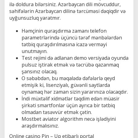
ilə doldura bilərsiniz. Azərbaycan dili mövcuddur,
səhifələrin Azərbaycan dilinə tərcüməsi dəqiqdir və
uyğunsuzluq yaratmır.
Həmçinin quraşdırma zamanı telefon
parametrlərində üçüncü tərəf mənbələrdən
tətbiq quraşdırılmasına icazə verməyi
unutmayın.
Test rejimi də adlanan demo versiyada oyunda
pulsuz iştirak etmək və təcrübə qazanmaq
şansınız olacaq.
O səbəbdən, bu məqalədə dəfələrlə qeyd
etmişik ki, lisenziyalı, güvənli saytlarda
oynamaq hər zaman sizin yararınıza olacaqdır.
İndi müxtəlif xidmətlər təqdim edən müasir
şirkəti smartfonlar üçün ayrıca bir tətbiq
olmadan təsəvvür etmək çətin.
Mostbet aviator algorithm necə işlədiyini
araşdırmalısınız.
Online casino Pin – Up etibarlı portal