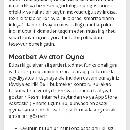
müasirlik və biznesin uğurluluğunun göstəricisi
effektiv və rahat bir saytın mövcudluğu sayılırdısa,
texniki tələblər ilərləyib. İlk olaraq, smartfonların
inkişafı ilə mobil saytın mövcudluğu mütləq oldu.
İndi müxtəlif xidmətlər təqdim edən müasir şirkəti
smartfonlar üçün ayrıca bir tətbiq olmadan
təsəvvür etmək çətin.
Mostbet Aviator Oyna
Etibarlılığı, əlverişli şərtləri, xidmət funksionallığını
və bonus proqramını nəzərə alaraq, platformada
qeydiyyatdan keçməyə elə indidən davam etməyinizi
tövsiyə edirik! Bəli, bukmeker kontoru Kurakao
hökumətinin verdiyi lisenziya əsasında fəaliyyət
göstərir Rəsmi internet saytından və ya App Store
vasitəsilə (iPhone üçün) Bu, dünyada ən aşağı
qiymətlərdən biridir və bu platformada ən yüksək
əmsalları göstərir
Oyunun bütün prinsipi ona əsaslanır ki, siz