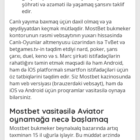
şöhrəti və əzəməti ilə yaşamaq şansını təklif
edir.
Canlı yayıma baxmaq üçün daxil olmaq və ya
qeydiyyatdan keçmək mütləqdir. MostBet bukmeker
kontorunun rəsmi vebsaytının yuxarı hissəsində
Canlı-Oyunlar altmenyusu üzərindən isə TvBet və
betgames.tv-in təqdim etdiyi nərd, poker, şans
çarxı, duel, keno və s. Mərc şirkəti istifadəçilərin
rahatlığını təmin etmək məqsədi ilə həm Android,
həm də İOS platformalı smartfon istifadəçiləri üçün
öz tətbiqlərini təqdim edir. Siz Mostbet kazinosunda
həm veb versiyası (brauzerdəki vebsayt), həm də
iOS və Android üçün proqramlar vasitəsilə oynaya
bilərsiniz.
Mostbet vasitəsilə Aviator
oynamağa necə başlamaq
Mostbet bukmeker beynəlxalq bazarında artıq
təxminən 15 il uğurla işləyir. Bu müddət ərzində