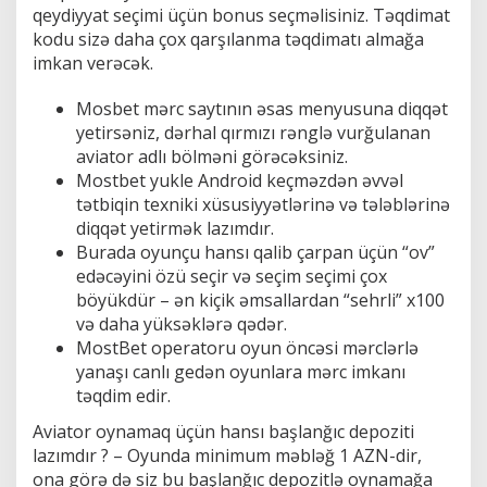
qeydiyyat seçimi üçün bonus seçməlisiniz. Təqdimat
kodu sizə daha çox qarşılanma təqdimatı almağa
imkan verəcək.
Mosbet mərc saytının əsas menyusuna diqqət
yetirsəniz, dərhal qırmızı rənglə vurğulanan
aviator adlı bölməni görəcəksiniz.
Mostbet yukle Android keçməzdən əvvəl
tətbiqin texniki xüsusiyyətlərinə və tələblərinə
diqqət yetirmək lazımdır.
Burada oyunçu hansı qalib çarpan üçün “ov”
edəcəyini özü seçir və seçim seçimi çox
böyükdür – ən kiçik əmsallardan “sehrli” x100
və daha yüksəklərə qədər.
MostBet operatoru oyun öncəsi mərclərlə
yanaşı canlı gedən oyunlara mərc imkanı
təqdim edir.
Aviator oynamaq üçün hansı başlanğıc depoziti
lazımdır ? – Oyunda minimum məbləğ 1 AZN-dir,
ona görə də siz bu başlanğıc depozitlə oynamağa