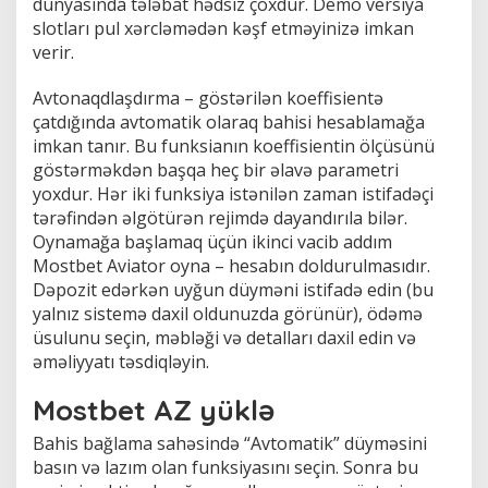
dünyasında tələbat hədsiz çoxdur. Demo versiya
slotları pul xərcləmədən kəşf etməyinizə imkan
verir.
Avtonaqdlaşdırma – göstərilən koeffisientə
çatdığında avtomatik olaraq bahisi hesablamağa
imkan tanır. Bu funksianın koeffisientin ölçüsünü
göstərməkdən başqa heç bir əlavə parametri
yoxdur. Hər iki funksiya istənilən zaman istifadəçi
tərəfindən əlgötürən rejimdə dayandırıla bilər.
Oynamağa başlamaq üçün ikinci vacib addım
Mostbet Aviator oyna – hesabın doldurulmasıdır.
Dəpozit edərkən uyğun düyməni istifadə edin (bu
yalnız sistemə daxil oldunuzda görünür), ödəmə
üsulunu seçin, məbləği və detalları daxil edin və
əməliyyatı təsdiqləyin.
Mostbet AZ yüklə
Bahis bağlama sahəsində “Avtomatik” düyməsini
basın və lazım olan funksiyasını seçin. Sonra bu