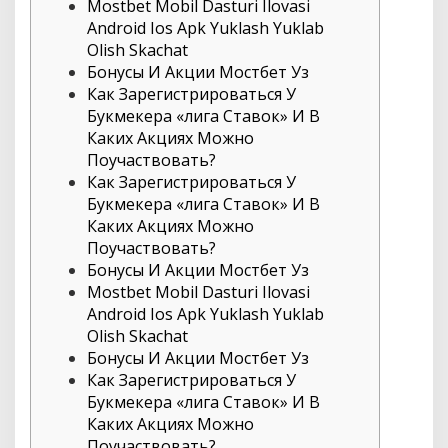
r
Mostbet Mobil Dasturi Ilovasi
,
Android Ios Apk Yuklash Yuklab
P
Olish Skachat
r
Бонусы И Акции Мостбет Уз
e
Как Зарегистрироваться У
m
y
Букмекера «лига Ставок» И В
e
Каких Акциях Можно
r
Поучаствовать?
a
Как Зарегистрироваться У
l
a
Букмекера «лига Ставок» И В
r
Каких Акциях Можно
2
Поучаствовать?
0
Бонусы И Акции Мостбет Уз
1
Mostbet Mobil Dasturi Ilovasi
9
-
Android Ios Apk Yuklash Yuklab
2
Olish Skachat
0
Бонусы И Акции Мостбет Уз
2
Как Зарегистрироваться У
1
-
Букмекера «лига Ставок» И В
2
Каких Акциях Можно
0
Поучаствовать?