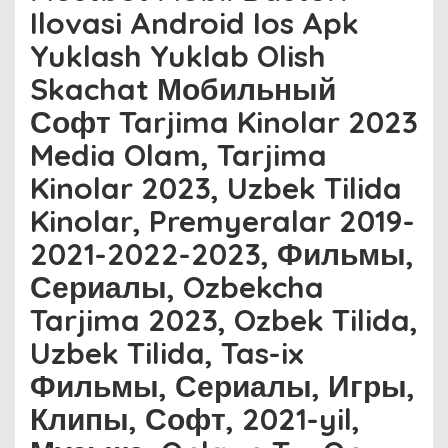
l
Ilovasi Android Ios Apk
a
Yuklash Yuklab Olish
s
h
Skachat Мобильный
Y
u
Софт Tarjima Kinolar 2023
k
l
Media Olam, Tarjima
a
b
Kinolar 2023, Uzbek Tilida
O
l
Kinolar, Premyeralar 2019-
i
2021-2022-2023, Фильмы,
s
h
Сериалы, Ozbekcha
S
k
Tarjima 2023, Ozbek Tilida,
a
c
Uzbek Tilida, Tas-ix
h
a
Фильмы, Сериалы, Игры,
t
М
Клипы, Софт, 2021-yil,
о
б