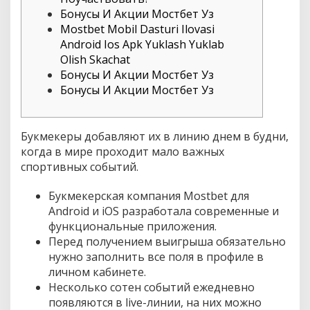
2
Бонусы И Акции Мостбет Уз
2
Mostbet Mobil Dasturi Ilovasi
-
2
Android Ios Apk Yuklash Yuklab
0
Olish Skachat
2
Бонусы И Акции Мостбет Уз
3
Бонусы И Акции Мостбет Уз
,
Ф
и
л
Букмекеры добавляют их в линию днем в будни,
ь
когда в мире проходит мало важных
м
ы
спортивных событий.
,
С
Букмекерская компания Mostbet для
е
Android и iOS разработала современные и
р
функциональные приложения.
и
а
Перед получением выигрыша обязательно
л
нужно заполнить все поля в профиле в
ы
личном кабинете.
,
Несколько сотен событий ежедневно
O
появляются в live-линии, на них можно
z