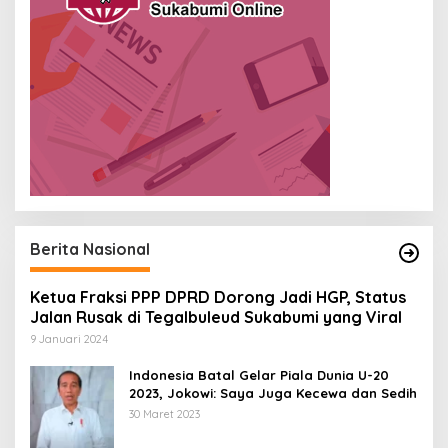
Berita Nasional
Ketua Fraksi PPP DPRD Dorong Jadi HGP, Status
Jalan Rusak di Tegalbuleud Sukabumi yang Viral
9 Januari 2024
Indonesia Batal Gelar Piala Dunia U-20
2023, Jokowi: Saya Juga Kecewa dan Sedih
30 Maret 2023