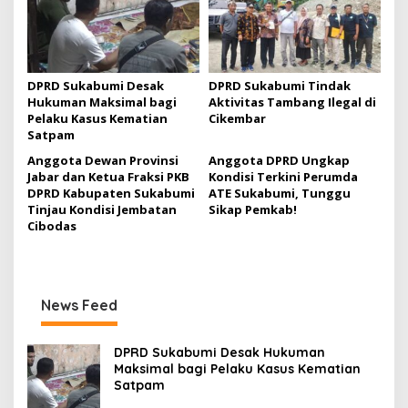
s
i
p
o
DPRD Sukabumi Desak
DPRD Sukabumi Tindak
s
Hukuman Maksimal bagi
Aktivitas Tambang Ilegal di
Pelaku Kasus Kematian
Cikembar
Satpam
Anggota Dewan Provinsi
Anggota DPRD Ungkap
Jabar dan Ketua Fraksi PKB
Kondisi Terkini Perumda
DPRD Kabupaten Sukabumi
ATE Sukabumi, Tunggu
Tinjau Kondisi Jembatan
Sikap Pemkab!
Cibodas
News Feed
DPRD Sukabumi Desak Hukuman
Maksimal bagi Pelaku Kasus Kematian
Satpam