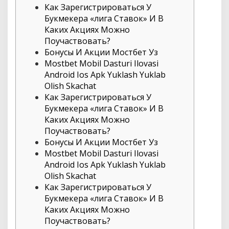
l
Как Зарегистрироваться У
a
Букмекера «лига Ставок» И В
r
2
Каких Акциях Можно
0
Поучаствовать?
2
Бонусы И Акции Мостбет Уз
3
Mostbet Mobil Dasturi Ilovasi
,
Android Ios Apk Yuklash Yuklab
U
z
Olish Skachat
b
Как Зарегистрироваться У
e
Букмекера «лига Ставок» И В
k
Каких Акциях Можно
T
i
Поучаствовать?
l
Бонусы И Акции Мостбет Уз
i
Mostbet Mobil Dasturi Ilovasi
d
Android Ios Apk Yuklash Yuklab
a
Olish Skachat
K
i
Как Зарегистрироваться У
n
Букмекера «лига Ставок» И В
o
Каких Акциях Можно
l
Поучаствовать?
a