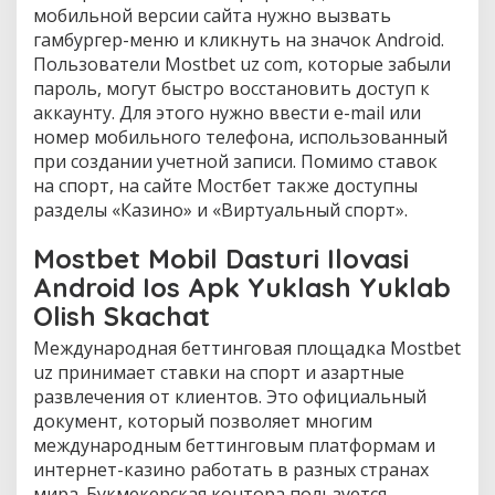
мобильной версии сайта нужно вызвать
,
гамбургер-меню и кликнуть на значок Android.
T
a
Пользователи Mostbet uz com, которые забыли
s
пароль, могут быстро восстановить доступ к
-
аккаунту. Для этого нужно ввести e-mail или
i
номер мобильного телефона, использованный
x
F
при создании учетной записи. Помимо ставок
i
на спорт, на сайте Мостбет также доступны
l
разделы «Казино» и «Виртуальный спорт».
m
l
Mostbet Mobil Dasturi Ilovasi
a
r
Android Ios Apk Yuklash Yuklab
,
Olish Skachat
П
р
Международная беттинговая площадка Mostbet
о
uz принимает ставки на спорт и азартные
г
развлечения от клиентов. Это официальный
р
а
документ, который позволяет многим
м
международным беттинговым платформам и
м
интернет-казино работать в разных странах
ы
мира. Букмекерская контора пользуется