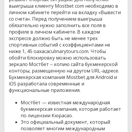
l
выигрыша клиенту Mostbet com необходимо в
i
личном кабинете перейти на вкладку «Вывести
d
со счета». Перед получением выигрыша
a
,
обязательно нужно заполнить все поля в
U
профиле в личном кабинете. В каждом
z
экспрессе должно быть не менее трех
b
спортивных событий с коэффициентами не
e
k
ниже 1, 45 oaxacaculinarytours.com. Чтобы
T
обойти блокировку можно использовать
i
зеркало Мостбет – копию сайта букмекерской
l
конторы, размещенную на другом URL-адресе.
i
Букмекерская компания Mostbet для Android и
d
a
iOS разработала современные и
,
функциональные приложения.
T
a
Мостбет — известная международная
s
букмекерская компания, которая работает
-
i
по лицензии Кюрасао.
x
Это официальный документ, который
Ф
позволяет многим международным
и