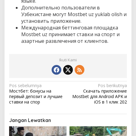
языке.
,
Дополнительно пользователи в
2
0
Узбекистане могут Mostbet uz yuklab olish и
2
установить приложение.
Международная беттинговая площадка
Mostbet uz принимает ставки на спорт и
азартные развлечения от клиентов.
Ikuti Kami
N
Pos sebelumnya
Pos berikutnya
Мостбет: бонусы на
Скачать приложение
a
первый депозит и лучшие
Mostbet для Android APK и
v
ставки на спор
iOS в 1 клик 202
i
g
Jangan Lewatkan
a