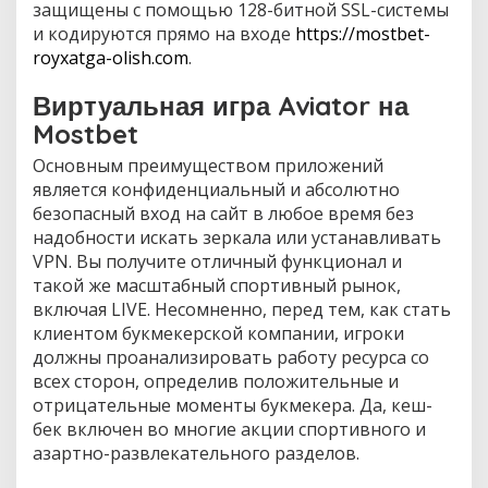
защищены с помощью 128-битной SSL-системы
и кодируются прямо на входе
https://mostbet-
royxatga-olish.com
.
Виртуальная игра Aviator на
Mostbet
Основным преимуществом приложений
является конфиденциальный и абсолютно
безопасный вход на сайт в любое время без
надобности искать зеркала или устанавливать
VPN. Вы получите отличный функционал и
такой же масштабный спортивный рынок,
включая LIVE. Несомненно, перед тем, как стать
клиентом букмекерской компании, игроки
должны проанализировать работу ресурса со
всех сторон, определив положительные и
отрицательные моменты букмекера. Да, кеш-
бек включен во многие акции спортивного и
азартно-развлекательного разделов.