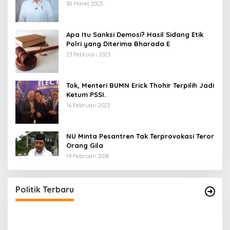
30 Maret 2023
Apa Itu Sanksi Demosi? Hasil Sidang Etik
Polri yang Diterima Bharada E
23 Februari 2023
Tok, Menteri BUMN Erick Thohir Terpilih Jadi
Ketum PSSI.
16 Februari 2023
NU Minta Pesantren Tak Terprovokasi Teror
Orang Gila
19 Februari 2018
5 Calon Bupati Sukabumi yang Resmi
A
Mendaftar di PKB
M
H
Di Politik
|
24 April 2024
Di 
Politik Terbaru