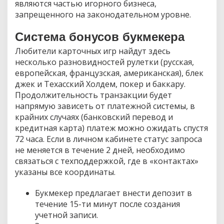
являются частью игорного бизнеса,
запрещенного на законодательном уровне.
Система бонусов букмекера
Любители карточных игр найдут здесь
несколько разновидностей рулетки (русская,
европейская, французская, американская), блек
джек и Техасский Холдем, покер и баккару.
Продолжительность транзакции будет
напрямую зависеть от платежной системы, в
крайних случаях (банковский перевод и
кредитная карта) платеж можно ожидать спустя
72 часа. Если в личном кабинете статус запроса
не меняется в течение 2 дней, необходимо
связаться с техподдержкой, где в «контактах»
указаны все координаты.
Букмекер предлагает внести депозит в
течение 15-ти минут после создания
учетной записи.