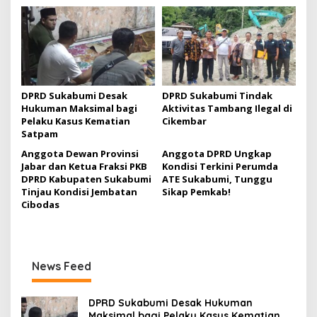
g
a
s
i
p
DPRD Sukabumi Desak
DPRD Sukabumi Tindak
o
Hukuman Maksimal bagi
Aktivitas Tambang Ilegal di
s
Pelaku Kasus Kematian
Cikembar
Satpam
Anggota Dewan Provinsi
Anggota DPRD Ungkap
Jabar dan Ketua Fraksi PKB
Kondisi Terkini Perumda
DPRD Kabupaten Sukabumi
ATE Sukabumi, Tunggu
Tinjau Kondisi Jembatan
Sikap Pemkab!
Cibodas
News Feed
DPRD Sukabumi Desak Hukuman
Maksimal bagi Pelaku Kasus Kematian