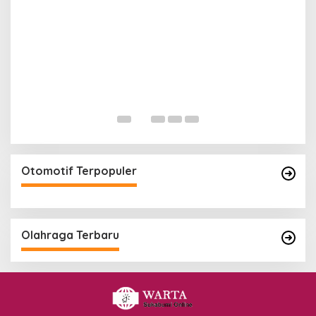
Otomotif Terpopuler
Olahraga Terbaru