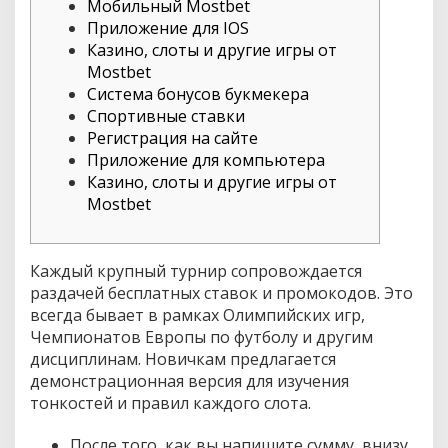
Мобильный Mostbet
Приложение для IOS
Казино, слоты и другие игры от
Mostbet
Система бонусов букмекера
Спортивные ставки
Регистрация на сайте
Приложение для компьютера
Казино, слоты и другие игры от
Mostbet
Каждый крупный турнир сопровождается
раздачей бесплатных ставок и промокодов. Это
всегда бывает в рамках Олимпийских игр,
Чемпионатов Европы по футболу и другим
дисциплинам. Новичкам предлагается
демонстрационная версия для изучения
тонкостей и правил каждого слота.
После того, как вы напишите сумму, внизу