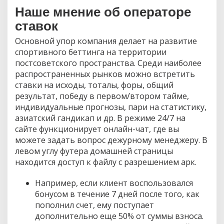
Наше мнение об операторе
ставок
Основной упор компания делает на развитие
спортивного беттинга на территории
постсоветского пространства. Среди наиболее
распространенных рынков можно встретить
ставки на исходы, тоталы, форы, общий
результат, победу в первом/втором тайме,
индивидуальные прогнозы, пари на статистику,
азиатский гандикап и др. В режиме 24/7 на
сайте функционирует онлайн-чат, где вы
можете задать вопрос дежурному менеджеру. В
левом углу футера домашней страницы
находится доступ к файлу с разрешением арк.
Например, если клиент воспользовался
бонусом в течение 7 дней после того, как
пополнил счет, ему поступает
дополнительно еще 50% от суммы взноса.