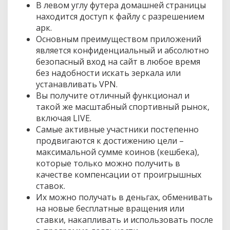
В левом углу футера домашней страницы
находится доступ к файлу с разрешением
арк.
Основным преимуществом приложений
является конфиденциальный и абсолютно
безопасный вход на сайт в любое время
без надобности искать зеркала или
устанавливать VPN.
Вы получите отличный функционал и
такой же масштабный спортивный рынок,
включая LIVE.
Самые активные участники постепенно
продвигаются к достижению цели –
максимальной сумме коинов (кешбека),
которые только можно получить в
качестве компенсации от проигрышных
ставок.
Их можно получать в деньгах, обменивать
на новые бесплатные вращения или
ставки, накапливать и использовать после