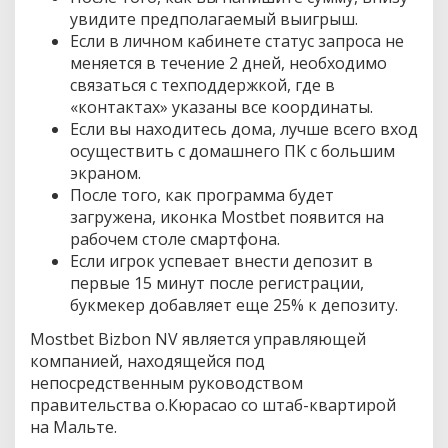
увидите предполагаемый выигрыш.
Если в личном кабинете статус запроса не
меняется в течение 2 дней, необходимо
связаться с техподдержкой, где в
«контактах» указаны все координаты.
Если вы находитесь дома, лучше всего вход
осуществить с домашнего ПК с большим
экраном.
После того, как программа будет
загружена, иконка Mostbet появится на
рабочем столе смартфона.
Если игрок успевает внести депозит в
первые 15 минут после регистрации,
букмекер добавляет еще 25% к депозиту.
Mostbet Bizbon NV является управляющей
компанией, находящейся под
непосредственным руководством
правительства о.Кюрасао со штаб-квартирой
на Мальте.