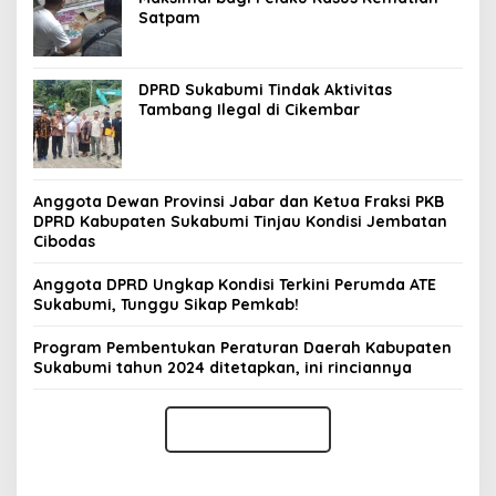
Satpam
DPRD Sukabumi Tindak Aktivitas
Tambang Ilegal di Cikembar
Anggota Dewan Provinsi Jabar dan Ketua Fraksi PKB
DPRD Kabupaten Sukabumi Tinjau Kondisi Jembatan
Cibodas
Anggota DPRD Ungkap Kondisi Terkini Perumda ATE
Sukabumi, Tunggu Sikap Pemkab!
Program Pembentukan Peraturan Daerah Kabupaten
Sukabumi tahun 2024 ditetapkan, ini rinciannya