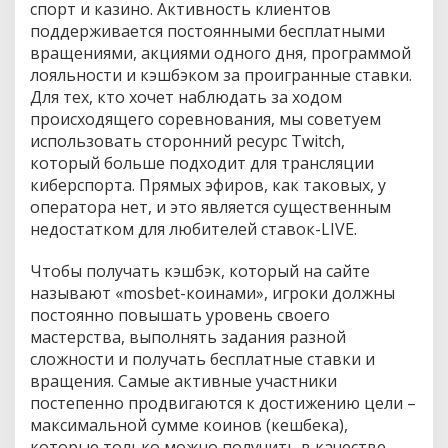
спорт и казино. Активность клиентов
поддерживается постоянными бесплатными
вращениями, акциями одного дня, программой
лояльности и кэшбэком за проигранные ставки.
Для тех, кто хочет наблюдать за ходом
происходящего соревнования, мы советуем
использовать сторонний ресурс Twitch,
который больше подходит для трансляции
киберспорта. Прямых эфиров, как таковых, у
оператора нет, и это является существенным
недостатком для любителей ставок-LIVE.
Чтобы получать кэшбэк, который на сайте
называют «mosbet-коинами», игроки должны
постоянно повышать уровень своего
мастерства, выполнять задания разной
сложности и получать бесплатные ставки и
вращения. Самые активные участники
постепенно продвигаются к достижению цели –
максимальной сумме коинов (кешбека),
которые только можно получить в качестве