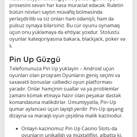
prosesini sevən hər kəsə müraciət edəcək. Ruletin
bütün növləri saytın müvafiq bölməsində
yerləşdirilib və siz onları həm ödənişli, həm də
pulsuz oynaya bilərsiniz. Bu cür oyunu oynamaq
üçün onu yükləməyə də ehtiyac yoxdur. Stolüstü
oyunlar kateqoriyasına bakara, blackjack, poker və
s.
Pin Up Güzgü
Telefonunuza Pin Up yükləyin – Android üçün
oyunları olan proqram Oyunların geniş seçimi və
səxavətli bonuslar cəlbedici oyun platforması
yaradır. Onlar həmçinin suallar və ya problemlər
zamanı kömək etməyə hazır olan peşəkar dəstək
komandasına malikdirlər. Ümumiyyətlə, Pin-Up
qumar əyləncəsi üçün layiqli yerdir. Pin-Up qəşəng
dizayna və maraqlı oyun çeşidinə malik kazinodur.
Onlayn kazinomuz Pin Up Casino Slots-da
oyunların unikallığı və müxtəlifliyi, əlbəttə ki,