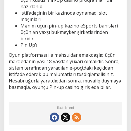
üçün xüsusi Pin-Up casino proqramları da
hazırlanıb.
İstifadəçinin bir kazinoda oynamaq, slot
maşınları
Mənim üçün pin-up kazino eSports bahisləri
üçün ən yaxşı bukmeyker şirkətlərindən
biridir.
Pin Up’ı
Oyun platforması ilə məhsuldar əməkdaşlıq üçün
mərc edənin yaşı 18 yaşdan yuxarı olmalıdır. Sonra,
sistem tərəfindən yaradılan e-poçtdakı keçiddən
istifadə edərək bu məlumatları təsdiqləməlisiniz.
Hesabı uğurla yaratdıqdan sonra, müvafiq düyməyə
basmaqla, oyunçu Pin-up casino giriş edə bilər.
Ikuti Kami