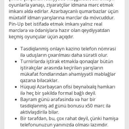
oyunlarla yanaşı, ziyarətçilər idmana mərc etmək
imkanı əldə edirlər. Azərbaycanlı qumarbazlar üçün
müxtəlif idman yarışlarına mərclər də mövcuddur.
Pin-Up bet istifadə etmək imkanı yalnız real
mərclərə və ödənişlərə hazır olan qeydiyyatdan
keçmiş oyunçular üçün açıqdır.
Təsdiqlənmiş onlayn kazino telefon nömrəsi
ilə uduşların çıxarılması daha sürətli olur.
Turnirlərdə iştirak etməklə qonaqlar bütün
iştirakçılar arasında keçirilən yarışların
mükafat fondlarından əhəmiyyətli məbləğlər
qazana biləcəklər.
Hüquqi Azərbaycan ofisi beynəlxalq həmkarı
ilə heç bir şəkildə formal bağlı deyil.
Bayram günü ərəfəsində və hər bir
təsdiqlənmiş ad günü bonusu x50 mərc ilə
aktivləşdirilə bilər.
Bir tərəfdən, bu, çox rahat deyil, çünki həmişə
telefonunuzun yanınızda olması lazımdır.