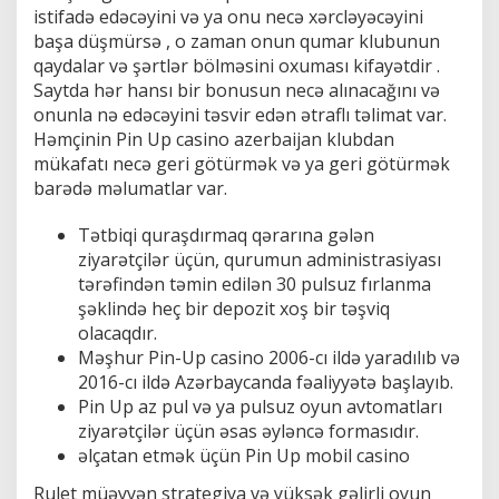
istifadə edəcəyini və ya onu necə xərcləyəcəyini
başa düşmürsə , o zaman onun qumar klubunun
qaydalar və şərtlər bölməsini oxuması kifayətdir .
Saytda hər hansı bir bonusun necə alınacağını və
onunla nə edəcəyini təsvir edən ətraflı təlimat var.
Həmçinin Pin Up casino azerbaijan klubdan
mükafatı necə geri götürmək və ya geri götürmək
barədə məlumatlar var.
Tətbiqi quraşdırmaq qərarına gələn
ziyarətçilər üçün, qurumun administrasiyası
tərəfindən təmin edilən 30 pulsuz fırlanma
şəklində heç bir depozit xoş bir təşviq
olacaqdır.
Məşhur Pin-Up casino 2006-cı ildə yaradılıb və
2016-cı ildə Azərbaycanda fəaliyyətə başlayıb.
Pin Up az pul və ya pulsuz oyun avtomatları
ziyarətçilər üçün əsas əyləncə formasıdır.
əlçatan etmək üçün Pin Up mobil casino
Rulet müəyyən strategiya və yüksək gəlirli oyun