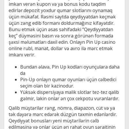
imkan verən kupon və ya bonus kodu təqdim
edirlər.depozit yoxdur qumar slotlarını oynamaq
üçün mükafat. Rəsmi saytda qeydiyyatdan keçmək
üçün zəng edib formanı doldurmağınız kifayətdir.
Bunu etmək üçün əsas səhifədəki “Qeydiyyatdan
keç” düyməsini basın və sonra görünən formada
şəxsi məlumatları daxil edin. Onlayn Pin Up casino
online rubl, manat, dollar və avro ilə mərc etmək
imkanı verir.
Bundan əlavə, Pin Up kodları oyunçulara daha
da
Pin-Up onlayn qumar oyunları üçün cəlbedici
seçim olan bir kazinodur.
Yüksək dispersiyaya malik slotlar tez-tez qalib
gəlmir, lakin onlar ən çox cekpotu vuranlardır.
Qalib müştərilər rəng, nömrə, diapazon, cüt və ya
tək dəyərə mərc edərək düzgün təxmin edənlərdir.
Qeydiyyat bonusları yeni müştərilərin cəlb
edilməsinə və onlar üçün ən rahat oyun şəraitinin