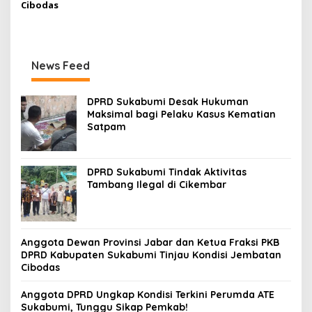
Cibodas
News Feed
DPRD Sukabumi Desak Hukuman
Maksimal bagi Pelaku Kasus Kematian
Satpam
DPRD Sukabumi Tindak Aktivitas
Tambang Ilegal di Cikembar
Anggota Dewan Provinsi Jabar dan Ketua Fraksi PKB
DPRD Kabupaten Sukabumi Tinjau Kondisi Jembatan
Cibodas
Anggota DPRD Ungkap Kondisi Terkini Perumda ATE
Sukabumi, Tunggu Sikap Pemkab!