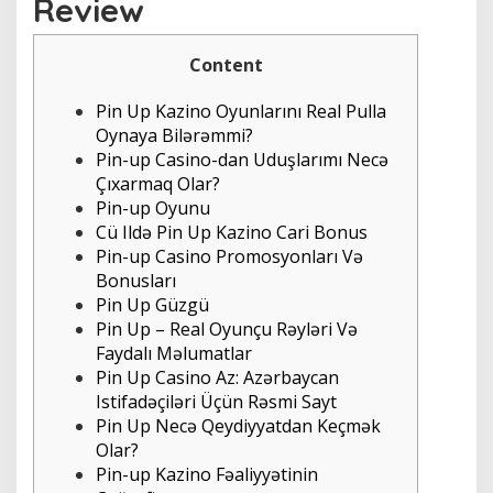
Review
A
z
A
Content
z
e
Pin Up Kazino Oyunlarını Real Pulla
r
b
Oynaya Bilərəmmi?
a
Pin-up Casino-dan Uduşlarımı Necə
i
Çıxarmaq Olar?
j
Pin-up Oyunu
a
n
Cü Ildə Pin Up Kazino Cari Bonus
П
Pin-up Casino Promosyonları Və
и
Bonusları
н
Pin Up Güzgü
А
Pin Up – Real Oyunçu Rəyləri Və
п
К
Faydalı Məlumatlar
а
Pin Up Casino Az: Azərbaycan
з
Istifadəçiləri Üçün Rəsmi Sayt
и
Pin Up Necə Qeydiyyatdan Keçmək
н
о
Olar?
P
Pin-up Kazino Fəaliyyətinin
i