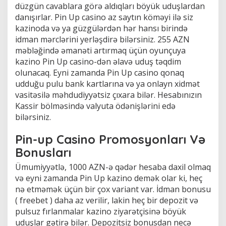
düzgün cavablara görə aldıqları böyük uduşlardan
danışırlar. Pin Up casino az saytın köməyi ilə siz
kazinoda və ya güzgülərdən hər hansı birində
idman mərclərini yerləşdirə bilərsiniz. 255 AZN
məbləğində əmanəti artırmaq üçün oyunçuya
kazino Pin Up casino-dən əlavə uduş təqdim
olunacaq. Eyni zamanda Pin Up casino qonaq
udduğu pulu bank kartlarına və ya onlayn xidmət
vasitəsilə məhdudiyyətsiz çıxara bilər. Hesabınızın
Kassir bölməsində valyuta ödənişlərini edə
bilərsiniz.
Pin-up Casino Promosyonları Və
Bonusları
Ümumiyyətlə, 1000 AZN-ə qədər hesaba daxil olmaq
və eyni zamanda Pin Up kazino demək olar ki, heç
nə etməmək üçün bir çox variant var. İdman bonusu
( freebet ) daha az verilir, lakin heç bir depozit və
pulsuz fırlanmalar kazino ziyarətçisinə böyük
uduşlar gətirə bilər. Depozitsiz bonusdan necə