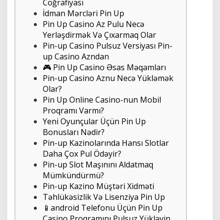
Coğrafiyası
n
İdman Mərcləri Pin Up
u
Pin Up Casino Az Pulu Necə
p
R
Yerləşdirmək Və Çıxarmaq Olar
ə
Pin-up Casino Pulsuz Versiyası Pin-
s
up Casino Azndan
m
🎮 Pin Up Casino Əsas Məqamları
i
S
Pin-up Casino Aznu Necə Yükləmək
a
Olar?
y
Pin Up Online Casino-nun Mobil
t
Proqramı Varmı?
ı
Yeni Oyunçular Üçün Pin Up
P
i
Bonusları Nədir?
n
Pin-up Kazinolarında Hansı Slotlar
A
Daha Çox Pul Ödəyir?
p
Pin-up Slot Maşınını Aldatmaq
B
e
Mümkündürmü?
t
Pin-up Kazino Müştəri Xidməti
3
Təhlükəsizlik Və Lisenziya Pin Up
0
📱android Telefonu Üçün Pin Up
Casino Proqramını Pulsuz Yükləyin