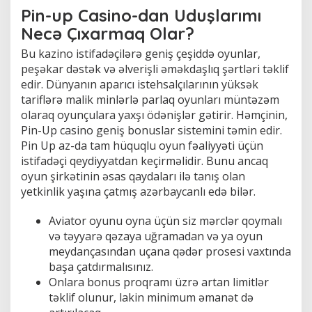
Pin-up Casino-dan Uduşlarımı
Necə Çıxarmaq Olar?
Bu kazino istifadəçilərə geniş çeşiddə oyunlar,
peşəkar dəstək və əlverişli əməkdaşlıq şərtləri təklif
edir. Dünyanın aparıcı istehsalçılarının yüksək
tariflərə malik minlərlə parlaq oyunları müntəzəm
olaraq oyunçulara yaxşı ödənişlər gətirir. Həmçinin,
Pin-Up casino geniş bonuslar sistemini təmin edir.
Pin Up az-da tam hüquqlu oyun fəaliyyəti üçün
istifadəçi qeydiyyatdan keçirməlidir. Bunu ancaq
oyun şirkətinin əsas qaydaları ilə tanış olan
yetkinlik yaşına çatmış azərbaycanlı edə bilər.
Aviator oyunu oyna üçün siz mərclər qoymalı
və təyyarə qəzaya uğramadan və ya oyun
meydançasından uçana qədər prosesi vaxtında
başa çatdırmalısınız.
Onlara bonus proqramı üzrə artan limitlər
təklif olunur, lakin minimum əmanət də