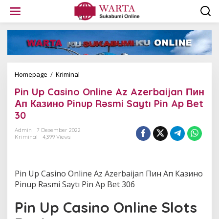
L
e
w
a
t
i
k
e
k
Homepage
/
Kriminal
P
o
i
Pin Up Casino Online Az Azerbaijan Пин
n
n
t
U
Ап Казино Pinup Rəsmi Saytı Pin Ap Bet
e
p
30
n
C
a
Admin
7 Desember 2022
s
Kriminal
4,399 Views
i
n
o
O
Pin Up Casino Online Az Azerbaijan Пин Ап Казино
n
Pinup Rəsmi Saytı Pin Ap Bet 306
l
i
Pin Up Casino Online Slots
n
e