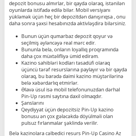
depozit bonusu almırlar, bir qayda olaraq, istənilən
oyunlarda istifadə edilə bilər. Mobil versiyanı
yükləmək üçün heç bir depozitdən danışırıqsa , onu
daha sonra şəxsi hesabınızda aktivləşdirə bilərsiniz.
Bunun üçün qumarbaz depozit qoyur və
seçilmiş əyləncəyə real mərc edir.
Bununla belə, onların loyallıq proqramında
daha çox müxtəlifliyə ümid edirəm.
Kazino sahibləri kodları təsadüfi olaraq
üçüncü tərəf resurslarına paylayır və bir qayda
olaraq, bu barədə daimi kazino müştərilərinə
belə xəbərdarlıq etmirlər.
Əlavə üsul isə mobil telefonunuzdan dərhal
Pin-Up rəsmi saytına daxil olmaqdır.
Şanslarını
Qeydiyyat üçün depozitsiz Pin-Up kazino
bonusu ən çox gələcəkdə döyülməli olan
pulsuz fırlanmalar şəklində verilir.
Belə kazinolara cəlbedici resurs Pin-Up Casino Az