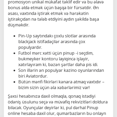
promosyon unikal mükafat təklif edir və bu əlavə
bonus əldə etmək üçün başqa bir fürsətdir. Ən
əsası, vaxtında iştirak etmək və hərəkətin
iştirakçıdan nə tələb etdiyini aydın şəkildə başa
düşməkdir.
Pin-Up saytındakı çoxlu slotlar arasında
blackjack istifadəçilər arasında çox
populyardır.
Futbol mərc xətti üçün pinup -i seçdim,
bukmeyker kontoru layiqincə işləyir,
xatırlayıram ki, bəzən şərtlər daha pis idi.
Son illərin ən populyar kazino oyunlarından
biri Aviatordur.
Bütün mənfi fikirləri kənara atmaq vaxtıdır –
bizim sizin üçün əla xəbərlərimiz var!
Şəxsi hesabınıza daxil olmaqla, qonaq istədiyi
ödəniş üsulunu seçə və müvafiq rekvizitləri doldura
biləcək. Oyunçular deyirlər ki, pul dərhal Pinup
online hesaba daxil olur, qumarbazların bu onlayn