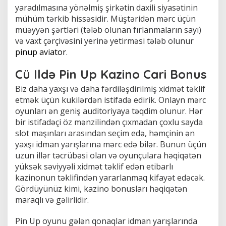
yaradılmasına yönəlmiş şirkətin daxili siyasətinin
mühüm tərkib hissəsidir. Müştəridən mərc üçün
müəyyən şərtləri (tələb olunan fırlanmaların sayı)
və vaxt çərçivəsini yerinə yetirməsi tələb olunur
pinup aviator
.
Cü Ildə Pin Up Kazino Cari Bonus
Biz daha yaxşı və daha fərdiləşdirilmiş xidmət təklif
etmək üçün kukilərdən istifadə edirik. Onlayn mərc
oyunları ən geniş auditoriyaya təqdim olunur. Hər
bir istifadəçi öz mənzilindən çıxmadan çoxlu sayda
slot maşınları arasından seçim edə, həmçinin ən
yaxşı idman yarışlarına mərc edə bilər. Bunun üçün
uzun illər təcrübəsi olan və oyunçulara həqiqətən
yüksək səviyyəli xidmət təklif edən etibarlı
kazinonun təklifindən yararlanmaq kifayət edəcək.
Gördüyünüz kimi, kazino bonusları həqiqətən
maraqlı və gəlirlidir.
Pin Up oyunu gələn qonaqlar idman yarışlarında