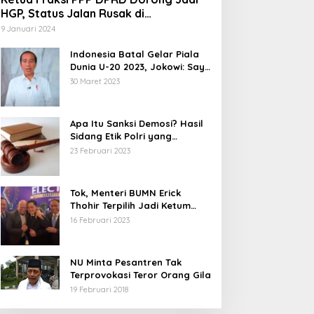
HGP, Status Jalan Rusak di
Tegalbuleud Sukabumi yang Viral
9 Januari 2024
Indonesia Batal Gelar Piala
Dunia U-20 2023, Jokowi: Saya
Juga Kecewa dan Sedih
30 Maret 2023
Apa Itu Sanksi Demosi? Hasil
Sidang Etik Polri yang
Diterima Bharada E
23 Februari 2023
Tok, Menteri BUMN Erick
Thohir Terpilih Jadi Ketum
PSSI.
16 Februari 2023
NU Minta Pesantren Tak
Terprovokasi Teror Orang Gila
19 Februari 2018
5 Calon Bupati Sukabumi yang
Abdul Mu