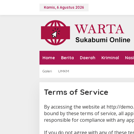
L
e
Kamis, 6 Agustus 2026
w
a
t
i
k
e
k
o
n
Home
Berita
Daerah
Kriminal
Nas
t
e
Galeri
UMKM
n
Terms of Service
By accessing the website at http://dem
|
1
bound by these terms of service, all app
9
responsible for compliance with any appl
F
E
B
If you do not agree with any of these te
R