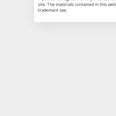
U
site. The materials contained in this we
A
trademark law.
R
I
2
0
1
8
O
L
E
H
A
D
M
I
N