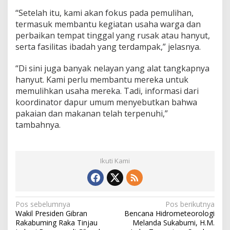
n
“Setelah itu, kami akan fokus pada pemulihan,
B
termasuk membantu kegiatan usaha warga dan
a
perbaikan tempat tinggal yang rusak atau hanyut,
n
t
serta fasilitas ibadah yang terdampak,” jelasnya.
u
a
“Di sini juga banyak nelayan yang alat tangkapnya
n
hanyut. Kami perlu membantu mereka untuk
u
memulihkan usaha mereka. Tadi, informasi dari
n
t
koordinator dapur umum menyebutkan bahwa
u
pakaian dan makanan telah terpenuhi,”
k
tambahnya.
K
o
r
b
Ikuti Kami
a
n
N
Pos sebelumnya
Pos berikutnya
Wakil Presiden Gibran
Bencana Hidrometeorologi
a
Rakabuming Raka Tinjau
Melanda Sukabumi, H.M.