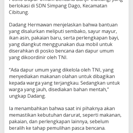
a
berlokasi di SDN Simpang Dago, Kecamatan
B
Cibitung.
a
n
Dadang Hermawan menjelaskan bahwa bantuan
j
i
yang disalurkan meliputi sembako, sayur mayur,
r
ikan asin, pakaian baru, serta perlengkapan bayi,
d
yang diangkut menggunakan dua mobil untuk
i
diserahkan di posko bencana dan dapur umum
C
yang dikoordinir oleh TNI.
i
b
i
“Ada dapur umum yang dikelola oleh TNI, yang
t
menyediakan makanan olahan untuk dibagikan
u
kepada warga yang terjangkau. Sedangkan untuk
n
warga yang jauh, disediakan bahan mentah,”
g
,
ungkap Dadang.
S
a
Ia menambahkan bahwa saat ini pihaknya akan
l
memastikan kebutuhan darurat, seperti makanan,
u
pakaian, dan perlengkapan lainnya, sebelum
r
k
beralih ke tahap pemulihan pasca bencana.
a