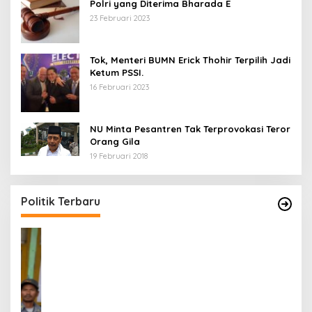
Polri yang Diterima Bharada E
23 Februari 2023
Tok, Menteri BUMN Erick Thohir Terpilih Jadi
Ketum PSSI.
16 Februari 2023
NU Minta Pesantren Tak Terprovokasi Teror
Orang Gila
19 Februari 2018
5 Calon Bupati Sukabumi yang Resmi
A
Mendaftar di PKB
M
H
Di Politik
|
24 April 2024
Di 
Politik Terbaru