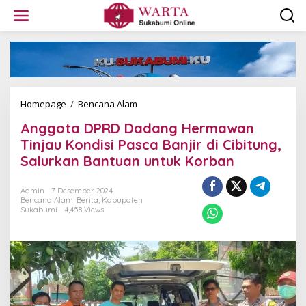
L
e
w
a
t
i
k
e
k
Homepage
/
Bencana Alam
A
o
n
Anggota DPRD Dadang Hermawan
n
g
t
g
Tinjau Kondisi Pasca Banjir di Cibitung,
e
o
Salurkan Bantuan untuk Korban
n
t
a
D
Admin
7 Desember 2024
Bencana Alam
,
Berita
,
Kabupaten
P
Sukabumi
4,458 Views
R
D
D
a
d
a
n
g