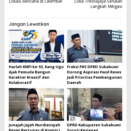
v
Lokasi Bencana di Cikembar
Loka Tresnajaya Serukan
Langkah Mitigasi
i
g
Jangan Lewatkan
a
s
i
p
o
s
Harlah KNPI ke-53, Kang Ugo
Fraksi PKS DPRD Sukabumi
Ajak Pemuda Bangun
Dorong Aspirasi Hasil Reses
Karakter Kreatif dan
Jadi Prioritas Pembangunan
Kolaboratif
Daerah
Junajah Jajah Nurdiansyah
DPRD Kabupaten Sukabumi
Resmi Bertugas di Komisi I
Soroti Kesiapan