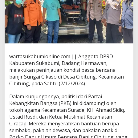
H
e
r
m
a
w
a
n
T
i
wartasukabumionline.com || Anggota DPRD
n
Kabupaten Sukabumi, Dadang Hermawan,
j
melakukan peninjauan kondisi pasca bencana
a
u
banjir Sungai Cikaso di Desa Cibitung, Kecamatan
K
Cibitung, pada Sabtu (7/12/2024).
o
n
Dalam kunjungannya, politisi dari Partai
d
Kebangkitan Bangsa (PKB) ini didampingi oleh
i
s
tokoh agama Kecamatan Surade, KH. Ahmad Sidiq,
i
Ustad Rusdi, dan Ketua Muslimat Kecamatan
P
Ciracap. Mereka menyerahkan bantuan berupa
a
sembako, pakaian dewasa, dan pakaian anak di
s
c
Posko Dapur Umum Bencana Banjir Cibitung, yang