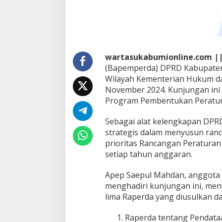
n
k
u
m
h
a
wartasukabumionline.com |
m
(Bapemperda) DPRD Kabupaten
u
Wilayah Kementerian Hukum d
n
t
November 2024. Kunjungan ini 
u
Program Pembentukan Peratur
k
K
Sebagai alat kelengkapan DPRD
o
strategis dalam menyusun ra
n
s
prioritas Rancangan Peraturan
u
setiap tahun anggaran.
l
t
Apep Saepul Mahdan, anggot
a
menghadiri kunjungan ini, me
s
i
lima Raperda yang diusulkan d
P
r
Raperda tentang Pendata
o