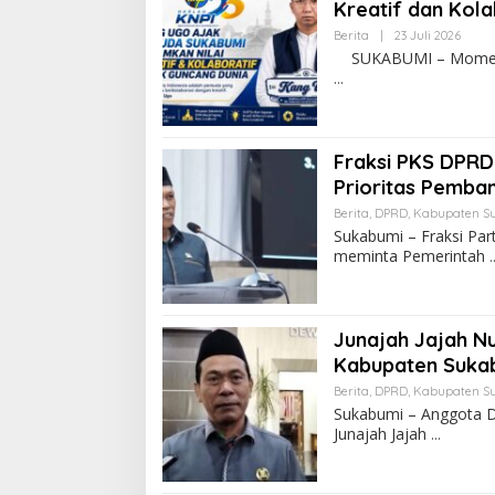
Kreatif dan Kola
Berita
|
23 Juli 2026
SUKABUMI – Momentum
Fraksi PKS DPRD
Prioritas Pemba
Berita
,
DPRD
,
Kabupaten S
Sukabumi – Fraksi Pa
meminta Pemerintah
Junajah Jajah N
Kabupaten Suka
Berita
,
DPRD
,
Kabupaten S
Sukabumi – Anggota D
Junajah Jajah