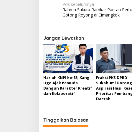
D
N
Pos sebelumnya
a
Rahma Sakura Ramkar Pantau Perba
e
a
Gotong Royong di Cimangkok
r
v
a
h
i
2
g
0
Jangan Lewatkan
2
a
5
s
i
p
Harlah KNPI ke-53, Kang
Fraksi PKS DPRD
o
Ugo Ajak Pemuda
Sukabumi Dorong
s
Bangun Karakter Kreatif
Aspirasi Hasil Rese
dan Kolaboratif
Prioritas Pemban
Daerah
Tinggalkan Balasan