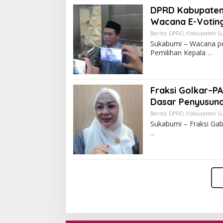
DPRD Kabupaten 
Wacana E-Voting
Berita
,
DPRD
,
Kabupaten S
Sukabumi – Wacana pen
Pemilihan Kepala
Fraksi Golkar–P
Dasar Penyusun
Berita
,
DPRD
,
Kabupaten S
Sukabumi – Fraksi Ga