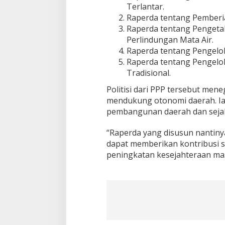
Terlantar.
g
Raperda tentang Pemberia
r
a
Raperda tentang Pengeta
m
Perlindungan Mata Air.
P
Raperda tentang Pengelol
e
Raperda tentang Pengelo
m
Tradisional.
b
e
Politisi dari PPP tersebut m
n
t
mendukung otonomi daerah. Ia
u
pembangunan daerah dan sejal
k
a
“Raperda yang disusun nantiny
n
dapat memberikan kontribusi 
P
e
peningkatan kesejahteraan ma
r
a
t
u
r
a
n