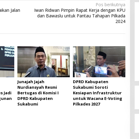
Pos berikutnya
ikan Jalan
Iwan Ridwan Pimpin Rapat Kerja dengan KPU
dan Bawaslu untuk Pantau Tahapan Pilkada
2024
Budi Azhar Mutawali Serukan
Partisipasi Warga dalam Pilkada
2024
Di Politik
|
27 November 2024
Junajah Jajah
DPRD Kabupaten
Nurdiansyah Resmi
Sukabumi Soroti
s Jadi
Bertugas di Komisi I
Kesiapan Infrastruktur
gunan
DPRD Kabupaten
untuk Wacana E-Voting
Sukabumi
Pilkades 2027