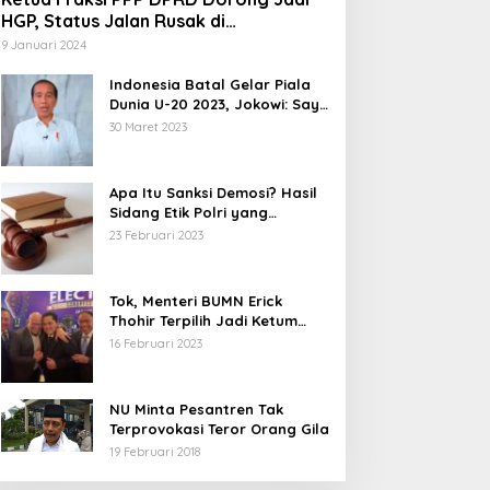
HGP, Status Jalan Rusak di
Tegalbuleud Sukabumi yang Viral
9 Januari 2024
Indonesia Batal Gelar Piala
Dunia U-20 2023, Jokowi: Saya
Juga Kecewa dan Sedih
30 Maret 2023
Apa Itu Sanksi Demosi? Hasil
Sidang Etik Polri yang
Diterima Bharada E
23 Februari 2023
Tok, Menteri BUMN Erick
Thohir Terpilih Jadi Ketum
PSSI.
16 Februari 2023
NU Minta Pesantren Tak
Terprovokasi Teror Orang Gila
19 Februari 2018
5 Calon Bupati Sukabumi yang
Abdul Muiz: Perd