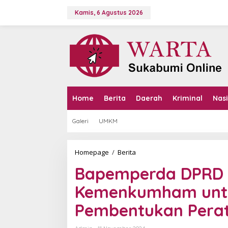
L
e
Kamis, 6 Agustus 2026
w
a
t
i
k
e
k
o
n
Home
Berita
Daerah
Kriminal
Nas
t
e
Galeri
UMKM
n
Homepage
/
Berita
B
a
Bapemperda DPRD 
p
e
Kemenkumham untu
m
p
Pembentukan Perat
e
r
d