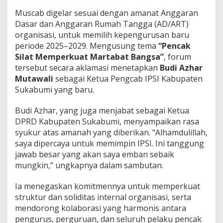
r
Muscab digelar sesuai dengan amanat Anggaran
k
Dasar dan Anggaran Rumah Tangga (AD/ART)
u
a
organisasi, untuk memilih kepengurusan baru
t
periode 2025–2029. Mengusung tema
“Pencak
O
Silat Memperkuat Martabat Bangsa”
, forum
r
tersebut secara aklamasi menetapkan
Budi Azhar
g
Mutawali
sebagai Ketua Pengcab IPSI Kabupaten
a
n
Sukabumi yang baru.
i
s
Budi Azhar, yang juga menjabat sebagai Ketua
a
DPRD Kabupaten Sukabumi, menyampaikan rasa
s
syukur atas amanah yang diberikan. “Alhamdulillah,
i
d
saya dipercaya untuk memimpin IPSI. Ini tanggung
a
jawab besar yang akan saya emban sebaik
n
mungkin,” ungkapnya dalam sambutan.
C
e
Ia menegaskan komitmennya untuk memperkuat
t
a
struktur dan soliditas internal organisasi, serta
k
mendorong kolaborasi yang harmonis antara
A
pengurus, perguruan, dan seluruh pelaku pencak
t