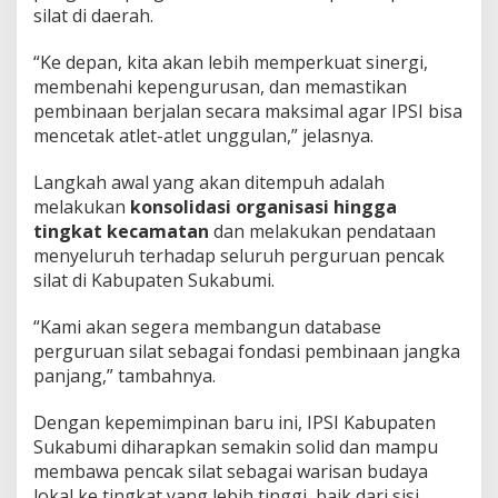
silat di daerah.
l
e
t
“Ke depan, kita akan lebih memperkuat sinergi,
B
membenahi kepengurusan, dan memastikan
e
pembinaan berjalan secara maksimal agar IPSI bisa
r
mencetak atlet-atlet unggulan,” jelasnya.
p
r
e
Langkah awal yang akan ditempuh adalah
s
melakukan
konsolidasi organisasi hingga
t
tingkat kecamatan
dan melakukan pendataan
a
menyeluruh terhadap seluruh perguruan pencak
s
i
silat di Kabupaten Sukabumi.
“Kami akan segera membangun database
perguruan silat sebagai fondasi pembinaan jangka
panjang,” tambahnya.
Dengan kepemimpinan baru ini, IPSI Kabupaten
Sukabumi diharapkan semakin solid dan mampu
membawa pencak silat sebagai warisan budaya
lokal ke tingkat yang lebih tinggi, baik dari sisi