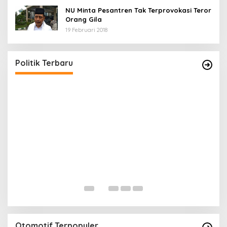
NU Minta Pesantren Tak Terprovokasi Teror
Orang Gila
19 Februari 2018
5 Calon Bupati Sukabumi yang Resmi
A
Mendaftar di PKB
M
H
Di Politik
|
24 April 2024
Di 
Politik Terbaru
Otomotif Terpopuler