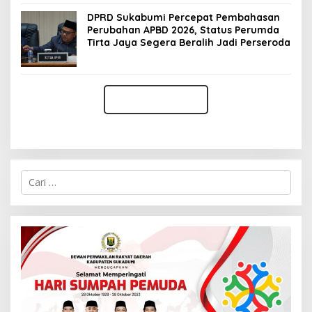
DPRD Sukabumi Percepat Pembahasan
Perubahan APBD 2026, Status Perumda
Tirta Jaya Segera Beralih Jadi Perseroda
C
a
r
i
u
n
t
u
k
: