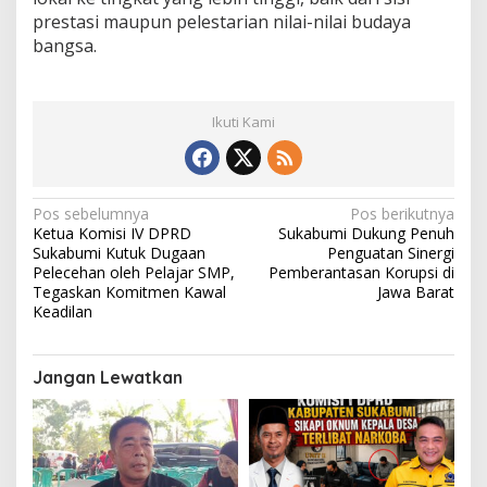
prestasi maupun pelestarian nilai-nilai budaya
bangsa.
Ikuti Kami
N
Pos sebelumnya
Pos berikutnya
Ketua Komisi IV DPRD
Sukabumi Dukung Penuh
a
Sukabumi Kutuk Dugaan
Penguatan Sinergi
v
Pelecehan oleh Pelajar SMP,
Pemberantasan Korupsi di
Tegaskan Komitmen Kawal
Jawa Barat
i
Keadilan
g
a
Jangan Lewatkan
s
i
p