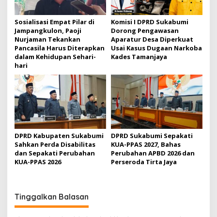
o
s
Sosialisasi Empat Pilar di
Komisi I DPRD Sukabumi
Jampangkulon, Paoji
Dorong Pengawasan
Nurjaman Tekankan
Aparatur Desa Diperkuat
Pancasila Harus Diterapkan
Usai Kasus Dugaan Narkoba
dalam Kehidupan Sehari-
Kades Tamanjaya
hari
DPRD Kabupaten Sukabumi
DPRD Sukabumi Sepakati
Sahkan Perda Disabilitas
KUA-PPAS 2027, Bahas
dan Sepakati Perubahan
Perubahan APBD 2026 dan
KUA-PPAS 2026
Perseroda Tirta Jaya
Tinggalkan Balasan