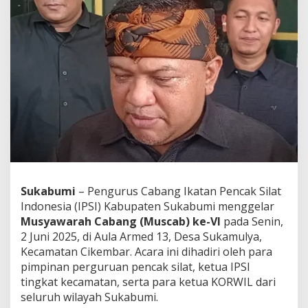
P
i
m
p
i
n
I
P
S
I
S
u
k
a
b
Sukabumi
– Pengurus Cabang Ikatan Pencak Silat
u
Indonesia (IPSI) Kabupaten Sukabumi menggelar
m
i
Musyawarah Cabang (Muscab) ke-VI
pada Senin,
,
2 Juni 2025, di Aula Armed 13, Desa Sukamulya,
S
Kecamatan Cikembar. Acara ini dihadiri oleh para
i
pimpinan perguruan pencak silat, ketua IPSI
a
p
tingkat kecamatan, serta para ketua KORWIL dari
P
seluruh wilayah Sukabumi.
e