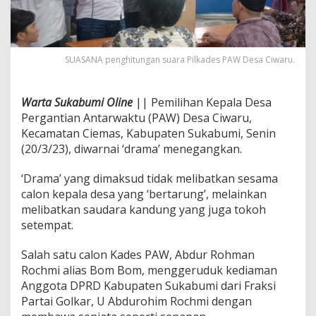
D
i
w
a
r
SUASANA penghitungan suara Pilkades PAW Desa Ciwaru.
n
a
i
Warta Sukabumi Oline
|| Pemilihan Kepala Desa
D
Pergantian Antarwaktu (PAW) Desa Ciwaru,
r
Kecamatan Ciemas, Kabupaten Sukabumi, Senin
a
m
(20/3/23), diwarnai ‘drama’ menegangkan.
a
,
‘Drama’ yang dimaksud tidak melibatkan sesama
C
calon kepala desa yang ‘bertarung’, melainkan
a
melibatkan saudara kandung yang juga tokoh
l
o
setempat.
n
K
Salah satu calon Kades PAW, Abdur Rohman
a
Rochmi alias Bom Bom, menggeruduk kediaman
l
Anggota DPRD Kabupaten Sukabumi dari Fraksi
a
h
Partai Golkar, U Abdurohim Rochmi dengan
G