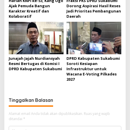
Harlah KNPI ke-53, Kang Ugo
Fraksi PKS DPRD Sukabumi
s
Ajak Pemuda Bangun
Dorong Aspirasi Hasil Reses
Karakter Kreatif dan
Jadi Prioritas Pembangunan
Kolaboratif
Daerah
Junajah Jajah Nurdiansyah
DPRD Kabupaten Sukabumi
Resmi Bertugas di Komisi I
Soroti Kesiapan
DPRD Kabupaten Sukabumi
Infrastruktur untuk
Wacana E-Voting Pilkades
2027
Tinggalkan Balasan
Alamat email Anda tidak akan dipublikasikan.
Ruas yang wajib
ditandai
*