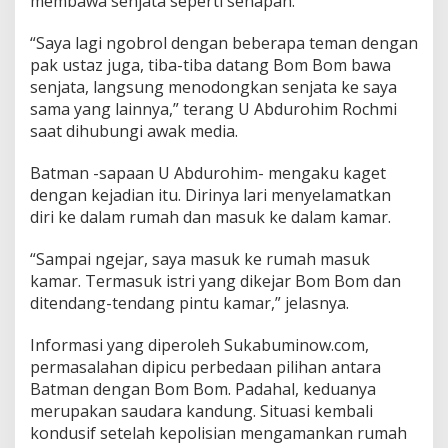
membawa senjata seperti senapan.
e
r
“Saya lagi ngobrol dengan beberapa teman dengan
u
pak ustaz juga, tiba-tiba datang Bom Bom bawa
d
u
senjata, langsung menodongkan senjata ke saya
k
sama yang lainnya,” terang U Abdurohim Rochmi
R
saat dihubungi awak media.
u
m
Batman -sapaan U Abdurohim- mengaku kaget
a
h
dengan kejadian itu. Dirinya lari menyelamatkan
D
diri ke dalam rumah dan masuk ke dalam kamar.
e
w
“Sampai ngejar, saya masuk ke rumah masuk
a
kamar. Termasuk istri yang dikejar Bom Bom dan
n
.
ditendang-tendang pintu kamar,” jelasnya.
Informasi yang diperoleh Sukabuminow.com,
permasalahan dipicu perbedaan pilihan antara
Batman dengan Bom Bom. Padahal, keduanya
merupakan saudara kandung. Situasi kembali
kondusif setelah kepolisian mengamankan rumah