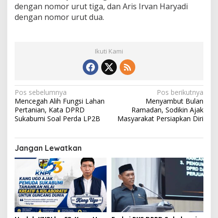
dengan nomor urut tiga, dan Aris Irvan Haryadi
dengan nomor urut dua.
Ikuti Kami
N
Pos sebelumnya
Pos berikutnya
Mencegah Alih Fungsi Lahan
Menyambut Bulan
a
Pertanian, Kata DPRD
Ramadan, Sodikin Ajak
v
Sukabumi Soal Perda LP2B
Masyarakat Persiapkan Diri
i
g
Jangan Lewatkan
a
s
i
p
o