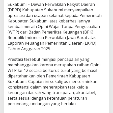
T
Sukabumi – Dewan Perwakilan Rakyat Daerah
P
(DPRD) Kabupaten Sukabumi menyampaikan
k
apresiasi dan ucapan selamat kepada Pemerintah
e
Kabupaten Sukabumi atas keberhasilannya
-
1
kembali meraih Opini Wajar Tanpa Pengecualian
2
(WTP) dari Badan Pemeriksa Keuangan (BPK)
S
Republik Indonesia Perwakilan Jawa Barat atas
e
Laporan Keuangan Pemerintah Daerah (LKPD)
c
Tahun Anggaran 2025.
a
r
a
Prestasi tersebut menjadi pencapaian yang
B
membanggakan karena merupakan raihan Opini
e
WTP ke-12 secara berturut-turut yang berhasil
r
dipertahankan oleh Pemerintah Kabupaten
t
u
Sukabumi. Capaian ini sekaligus mencerminkan
r
konsistensi dalam menerapkan tata kelola
u
keuangan daerah yang transparan, akuntabel,
t
serta sesuai dengan ketentuan peraturan
-
t
perundang-undangan yang berlaku.
u
r