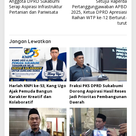
a
Anggota DPRD Sukabumi
Setujui Raperda
v
Serap Aspirasi Infrastruktur
Pertanggungjawaban APBD
Pertanian dan Pariwisata
2025, Ketua DPRD Apresiasi
i
Raihan WTP ke-12 Berturut-
turut
g
a
s
Jangan Lewatkan
i
p
o
s
Harlah KNPI ke-53, Kang Ugo
Fraksi PKS DPRD Sukabumi
Ajak Pemuda Bangun
Dorong Aspirasi Hasil Reses
Karakter Kreatif dan
Jadi Prioritas Pembangunan
Kolaboratif
Daerah