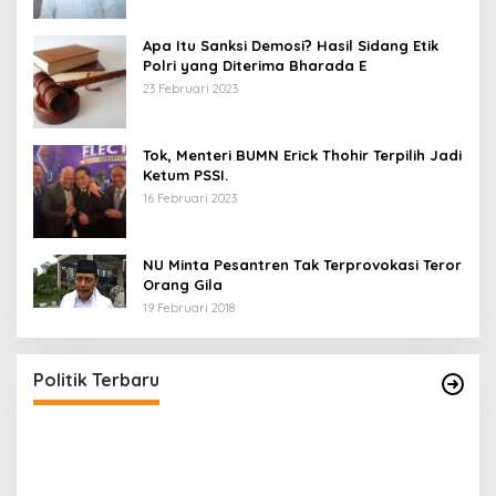
Apa Itu Sanksi Demosi? Hasil Sidang Etik
Polri yang Diterima Bharada E
23 Februari 2023
Tok, Menteri BUMN Erick Thohir Terpilih Jadi
Ketum PSSI.
16 Februari 2023
NU Minta Pesantren Tak Terprovokasi Teror
Orang Gila
19 Februari 2018
5 Calon Bupati Sukabumi yang Resmi
A
Mendaftar di PKB
M
H
Di Politik
|
24 April 2024
Di 
Politik Terbaru