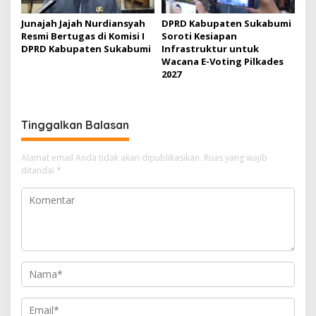
Junajah Jajah Nurdiansyah
DPRD Kabupaten Sukabumi
Resmi Bertugas di Komisi I
Soroti Kesiapan
DPRD Kabupaten Sukabumi
Infrastruktur untuk
Wacana E-Voting Pilkades
2027
Tinggalkan Balasan
Alamat email Anda tidak akan dipublikasikan.
Ruas yang wajib
ditandai
*