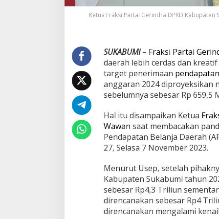
d
Ketua Fraksi Partai Gerindra DPRD Kabupate
a
K
r
e
SUKABUMI
–
Fraksi Partai Gerin
a
t
daerah lebih cerdas dan kreat
i
target penerimaan
pendapatan 
f
anggaran 2024 diproyeksikan na
K
sebelumnya sebesar Rp 659,5 Mi
e
l
o
Hal itu disampaikan Ketua
Frak
l
Wawan
saat membacakan panda
a
Pendapatan Belanja Daerah (
S
27, Selasa 7 November 2023.
u
m
b
Menurut Usep, setelah pihakn
e
Kabupaten Sukabumi tahun 202
r
sebesar Rp4,3 Triliun sement
P
direncanakan sebesar Rp4 Trili
e
n
direncanakan mengalami kenai
d