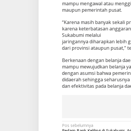
mampu mengawal atau menggirin
maupun pemerintah pusat.
“Karena masih banyak sekali p
karena keterbatasan anggaran
Sukabumi melalui
jaringannya diharapkan lebih 
dari provinsi ataupun pusat,” t
Berkenaan dengan belanja dae
mampu mewujudkan belanja yang 
dengan asumsi bahwa pemerint
didaerah sehingga seharusnya
dan efektivitas pada belanja da
N
Pos sebelumnya
Redam Bank Keliling di Sukabumi, A