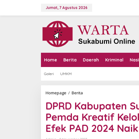
L
e
Jumat, 7 Agustus 2026
w
a
t
i
k
e
k
o
n
Home
Berita
Daerah
Kriminal
Nas
t
e
Galeri
UMKM
n
Homepage
/
Berita
D
P
DPRD Kabupaten S
R
D
Pemda Kreatif Kel
K
a
Efek PAD 2024 Naik
b
u
p