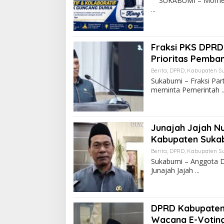
SUKABUMI – Momentum
Fraksi PKS DPRD
Prioritas Pemba
Berita
,
DPRD
,
Kabupaten S
Sukabumi – Fraksi Pa
meminta Pemerintah
Junajah Jajah N
Kabupaten Suka
Berita
,
DPRD
,
Kabupaten S
Sukabumi – Anggota D
Junajah Jajah
DPRD Kabupaten 
Wacana E-Voting