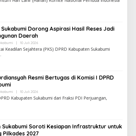
 Hari Lahir (Harlah) Komite Nasional Pemuda Indonesia
 Sukabumi Dorong Aspirasi Hasil Reses Jadi
ngunan Daerah
ukabumi
|
10 Juli 2026
rtai Keadilan Sejahtera (PKS) DPRD Kabupaten Sukabumi
urdiansyah Resmi Bertugas di Komisi I DPRD
bumi
ukabumi
|
10 Juli 2026
PRD Kabupaten Sukabumi dari Fraksi PDI Perjuangan,
Sukabumi Soroti Kesiapan Infrastruktur untuk
 Pilkades 2027