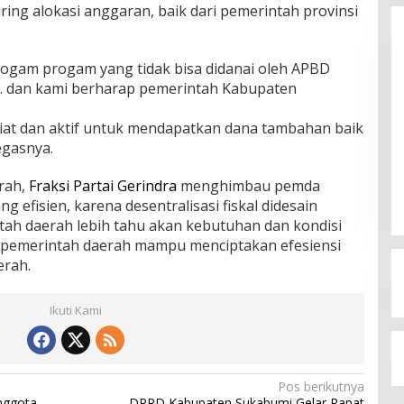
g alokasi anggaran, baik dari pemerintah provinsi
rogam progam yang tidak bisa didanai oleh APBD
. dan kami berharap pemerintah Kabupaten
giat dan aktif untuk mendapatkan dana tambahan baik
Budi Azhar Mutawali Serukan
egasnya.
Partisipasi Warga dalam Pilkada
2024
rah,
Fraksi Partai Gerindra
menghimbau pemda
Di Politik
|
27 November 2024
efisien, karena desentralisasi fiskal didesain
ah daerah lebih tahu akan kebutuhan dan kondisi
 pemerintah daerah mampu menciptakan efesiensi
erah.
Ikuti Kami
Pos berikutnya
nggota
DPRD Kabupaten Sukabumi Gelar Rapat