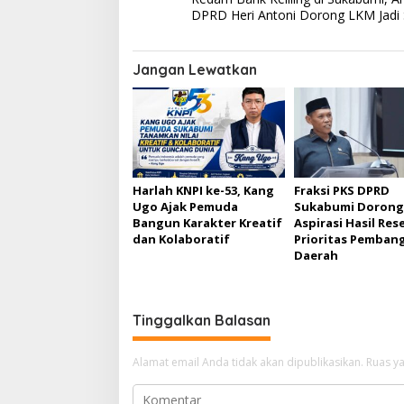
a
DPRD Heri Antoni Dorong LKM Jadi 
v
i
Jangan Lewatkan
g
a
s
i
p
Harlah KNPI ke-53, Kang
Fraksi PKS DPRD
Ugo Ajak Pemuda
Sukabumi Dorong
o
Bangun Karakter Kreatif
Aspirasi Hasil Rese
s
dan Kolaboratif
Prioritas Pemban
Daerah
Tinggalkan Balasan
Alamat email Anda tidak akan dipublikasikan.
Ruas ya