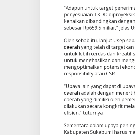
a
“Adapun untuk target peneri
p
penyesuaian TKDD diproyeksika
a
kenaikan dibandingkan dengan
t
a
sebesar Rp659,5 miliar,” jelas U
n
,
Oleh sebab itu, lanjut Usep se
E
daerah
yang telah di targetka
f
untuk lebih cerdas dan kreat
e
k
untuk menghasilkan dan meng
P
mengoptimalkan potensi ekonom
A
responsibilty atau CSR.
D
2
“Upaya lain yang dapat di upa
0
2
daerah
adalah dengan menertib
4
daerah yang dimiliki oleh peme
N
dilakukan secara kongkrit mela
a
efisien,” tuturnya.
i
k
Sementara dalam upaya pening
Kabupaten Sukabumi harus ma