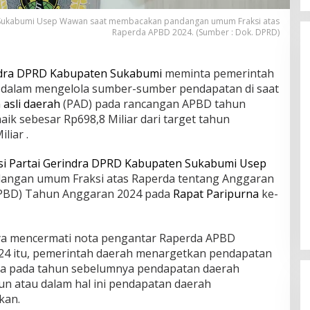
n Sukabumi Usep Wawan saat membacakan pandangan umum Fraksi atas
Raperda APBD 2024. (Sumber : Dok. DPRD)
dra
DPRD Kabupaten Sukabumi
meminta pemerintah
if dalam mengelola sumber-sumber pendapatan di saat
asli daerah
(PAD) pada rancangan APBD tahun
ik sebesar Rp698,8 Miliar dari target tahun
liar .
si Partai Gerindra
DPRD Kabupaten Sukabumi
Usep
ngan umum Fraksi atas Raperda tentang Anggaran
APBD) Tahun Anggaran 2024 pada
Rapat Paripurna
ke-
ya mencermati nota pengantar Raperda APBD
4 itu, pemerintah daerah menargetkan pendapatan
ara pada tahun sebelumnya pendapatan daerah
un atau dalam hal ini pendapatan daerah
kan.