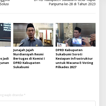
Solusi
Paripurna ke-28 di Tahun 2023
Junajah Jajah
DPRD Kabupaten
Nurdiansyah Resmi
Sukabumi Soroti
s Jadi
Bertugas di Komisi I
Kesiapan Infrastruktur
gunan
DPRD Kabupaten
untuk Wacana E-Voting
Sukabumi
Pilkades 2027
ng wajib ditandai
*