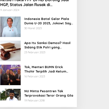
HGP, Status Jalan Rusak di
Tegalbuleud Sukabumi yang Viral
9 Januari 2024
Indonesia Batal Gelar Piala
Dunia U-20 2023, Jokowi: Saya
Juga Kecewa dan Sedih
30 Maret 2023
Apa Itu Sanksi Demosi? Hasil
Sidang Etik Polri yang
Diterima Bharada E
23 Februari 2023
Tok, Menteri BUMN Erick
Thohir Terpilih Jadi Ketum
PSSI.
16 Februari 2023
NU Minta Pesantren Tak
Terprovokasi Teror Orang Gila
19 Februari 2018
5 Calon Bupati Sukabumi yang
Abdul Muiz: Perd