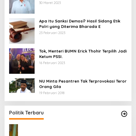
30 Maret 2023
Apa Itu Sanksi Demosi? Hasil Sidang Etik
Polri yang Diterima Bharada E
23 Februari 2023
Tok, Menteri BUMN Erick Thohir Terpilih Jadi
Ketum PSSI.
16 Februari 2023
NU Minta Pesantren Tak Terprovokasi Teror
Orang Gila
19 Februari 2018
5 Calon Bupati Sukabumi yang Resmi
A
Mendaftar di PKB
M
H
Di Politik
|
24 April 2024
Di 
Politik Terbaru