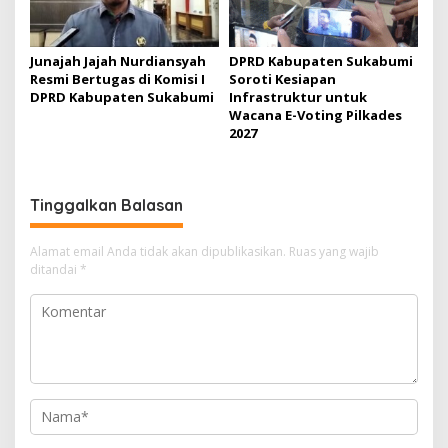
Junajah Jajah Nurdiansyah
DPRD Kabupaten Sukabumi
Resmi Bertugas di Komisi I
Soroti Kesiapan
DPRD Kabupaten Sukabumi
Infrastruktur untuk
Wacana E-Voting Pilkades
2027
Tinggalkan Balasan
Alamat email Anda tidak akan dipublikasikan.
Ruas yang wajib
ditandai
*