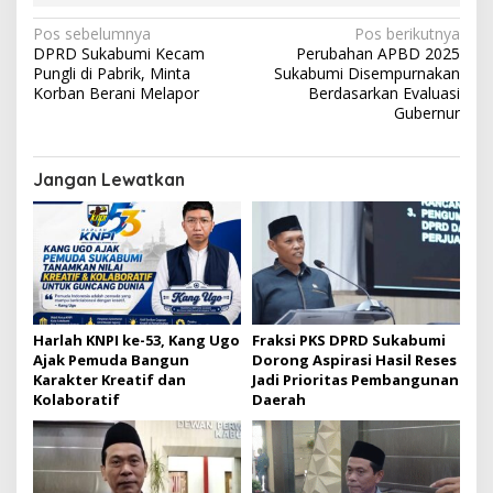
N
Pos sebelumnya
Pos berikutnya
DPRD Sukabumi Kecam
Perubahan APBD 2025
a
Pungli di Pabrik, Minta
Sukabumi Disempurnakan
v
Korban Berani Melapor
Berdasarkan Evaluasi
Gubernur
i
g
Jangan Lewatkan
a
s
i
p
o
s
Harlah KNPI ke-53, Kang Ugo
Fraksi PKS DPRD Sukabumi
Ajak Pemuda Bangun
Dorong Aspirasi Hasil Reses
Karakter Kreatif dan
Jadi Prioritas Pembangunan
Kolaboratif
Daerah