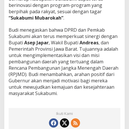
-
berinovasi dengan program-program yang
1
berpihak pada rakyat, sesuai dengan tagar
5
“Sukabumi Mubarokah”
.
5
K
a
Budi menegaskan bahwa DPRD dan Pemkab
b
Sukabumi akan terus memperkuat sinergi dengan
u
Bupati
Asep Japar
, Wakil Bupati
Andreas
, dan
p
Pemerintah Provinsi Jawa Barat. Tujuannya adalah
a
untuk mengimplementasikan visi dan misi
t
e
pembangunan daerah yang tertuang dalam
n
Rencana Pembangunan Jangka Menengah Daerah
S
(RPJMD). Budi menambahkan, arahan positif dari
u
Gubernur akan menjadi motivasi bagi mereka
k
a
untuk mewujudkan kemajuan dan kesejahteraan
b
masyarakat Sukabumi.
u
m
i
Ikuti Kami