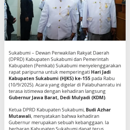
H
a
d
i
r
i
R
a
p
a
Sukabumi – Dewan Perwakilan Rakyat Daerah
t
(DPRD) Kabupaten Sukabumi dan Pemerintah
P
Kabupaten (Pemkab) Sukabumi menyelenggarakan
a
r
rapat paripurna untuk memperingati
Hari Jadi
i
Kabupaten Sukabumi (HJKS) ke-155
pada Rabu
p
(10/9/2025). Acara yang digelar di Palabuhanratu ini
u
terasa istimewa dengan kehadiran langsung
r
n
Gubernur Jawa Barat, Dedi Mulyadi (KDM)
.
a
H
Ketua DPRD Kabupaten Sukabumi,
Budi Azhar
U
Mutawali
, menyatakan bahwa kehadiran
T
Gubernur merupakan sebuah kebanggaan. Ia
k
e
berharap Kabupaten Sukabumi dapat terus