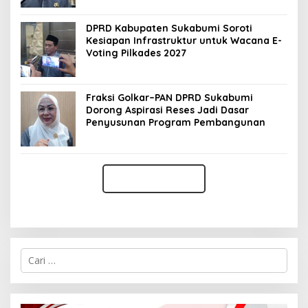
DPRD Kabupaten Sukabumi Soroti
Kesiapan Infrastruktur untuk Wacana E-
Voting Pilkades 2027
Fraksi Golkar–PAN DPRD Sukabumi
Dorong Aspirasi Reses Jadi Dasar
Penyusunan Program Pembangunan
C
a
r
i
u