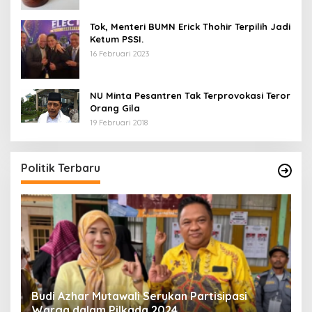
Tok, Menteri BUMN Erick Thohir Terpilih Jadi
Ketum PSSI.
16 Februari 2023
NU Minta Pesantren Tak Terprovokasi Teror
Orang Gila
19 Februari 2018
5 Calon Bupati Sukabumi yang Resmi
A
Mendaftar di PKB
M
H
Di Politik
|
24 April 2024
Di 
Politik Terbaru