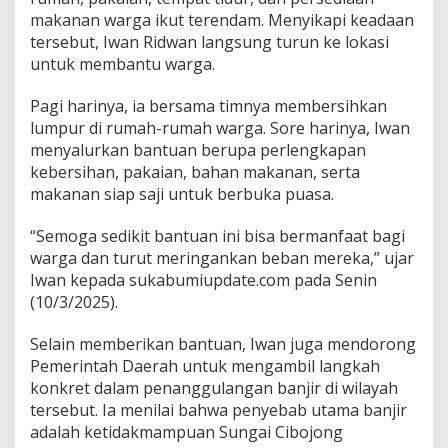
k
makanan warga ikut terendam. Menyikapi keadaan
e
tersebut, Iwan Ridwan langsung turun ke lokasi
m
untuk membantu warga.
b
a
r
Pagi harinya, ia bersama timnya membersihkan
:
lumpur di rumah-rumah warga. Sore harinya, Iwan
B
menyalurkan bantuan berupa perlengkapan
e
kebersihan, pakaian, bahan makanan, serta
r
i
makanan siap saji untuk berbuka puasa.
k
a
“Semoga sedikit bantuan ini bisa bermanfaat bagi
n
warga dan turut meringankan beban mereka,” ujar
B
Iwan kepada sukabumiupdate.com pada Senin
a
n
(10/3/2025).
t
u
Selain memberikan bantuan, Iwan juga mendorong
a
Pemerintah Daerah untuk mengambil langkah
n
konkret dalam penanggulangan banjir di wilayah
d
a
tersebut. Ia menilai bahwa penyebab utama banjir
n
adalah ketidakmampuan Sungai Cibojong
D