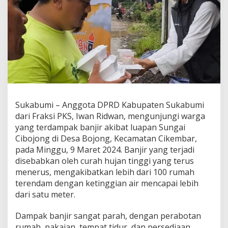
i
W
a
r
g
a
T
e
r
d
a
Sukabumi – Anggota DPRD Kabupaten Sukabumi
m
p
dari Fraksi PKS, Iwan Ridwan, mengunjungi warga
a
yang terdampak banjir akibat luapan Sungai
k
Cibojong di Desa Bojong, Kecamatan Cikembar,
B
pada Minggu, 9 Maret 2024. Banjir yang terjadi
a
disebabkan oleh curah hujan tinggi yang terus
n
j
menerus, mengakibatkan lebih dari 100 rumah
i
terendam dengan ketinggian air mencapai lebih
r
dari satu meter.
d
i
Dampak banjir sangat parah, dengan perabotan
C
i
rumah, pakaian, tempat tidur, dan persediaan