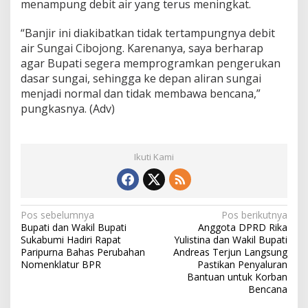
menampung debit air yang terus meningkat.
o
r
“Banjir ini diakibatkan tidak tertampungnya debit
o
n
air Sungai Cibojong. Karenanya, saya berharap
g
agar Bupati segera memprogramkan pengerukan
P
dasar sungai, sehingga ke depan aliran sungai
e
menjadi normal dan tidak membawa bencana,”
n
pungkasnya. (Adv)
a
n
g
a
Ikuti Kami
n
a
n
M
a
N
Pos sebelumnya
Pos berikutnya
s
Bupati dan Wakil Bupati
Anggota DPRD Rika
a
a
Sukabumi Hadiri Rapat
Yulistina dan Wakil Bupati
l
v
Paripurna Bahas Perubahan
Andreas Terjun Langsung
a
Nomenklatur BPR
Pastikan Penyaluran
h
i
Bantuan untuk Korban
Bencana
g