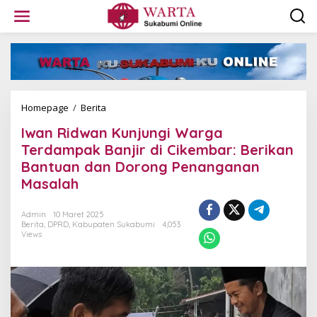
L
e
w
a
t
i
k
e
k
Homepage
/
Berita
I
o
w
Iwan Ridwan Kunjungi Warga
n
a
t
n
Terdampak Banjir di Cikembar: Berikan
e
R
Bantuan dan Dorong Penanganan
n
i
Masalah
d
w
a
Admin
10 Maret 2025
n
Berita
,
DPRD
,
Kabupaten Sukabumi
4,053
K
Views
u
n
j
u
n
g