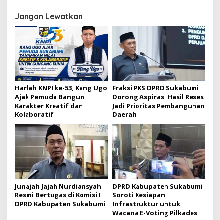
a
s
Jangan Lewatkan
i
p
o
s
Harlah KNPI ke-53, Kang Ugo
Fraksi PKS DPRD Sukabumi
Ajak Pemuda Bangun
Dorong Aspirasi Hasil Reses
Karakter Kreatif dan
Jadi Prioritas Pembangunan
Kolaboratif
Daerah
Junajah Jajah Nurdiansyah
DPRD Kabupaten Sukabumi
Resmi Bertugas di Komisi I
Soroti Kesiapan
DPRD Kabupaten Sukabumi
Infrastruktur untuk
Wacana E-Voting Pilkades