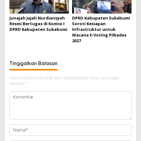
Junajah Jajah Nurdiansyah
DPRD Kabupaten Sukabumi
Resmi Bertugas di Komisi I
Soroti Kesiapan
DPRD Kabupaten Sukabumi
Infrastruktur untuk
Wacana E-Voting Pilkades
2027
Tinggalkan Balasan
Alamat email Anda tidak akan dipublikasikan.
Ruas yang wajib
ditandai
*