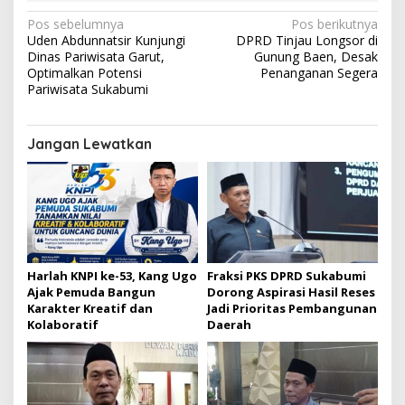
t
N
Pos sebelumnya
Pos berikutnya
r
Uden Abdunnatsir Kunjungi
DPRD Tinjau Longsor di
e
a
Dinas Pariwisata Garut,
Gunung Baen, Desak
m
v
Optimalkan Potensi
Penanganan Segera
Pariwisata Sukabumi
i
g
Jangan Lewatkan
a
s
i
p
o
s
Harlah KNPI ke-53, Kang Ugo
Fraksi PKS DPRD Sukabumi
Ajak Pemuda Bangun
Dorong Aspirasi Hasil Reses
Karakter Kreatif dan
Jadi Prioritas Pembangunan
Kolaboratif
Daerah