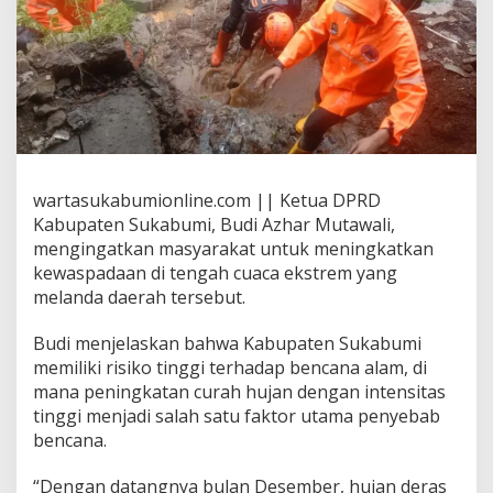
B
u
d
i
A
z
h
a
r
M
wartasukabumionline.com || Ketua DPRD
u
Kabupaten Sukabumi, Budi Azhar Mutawali,
t
mengingatkan masyarakat untuk meningkatkan
a
w
kewaspadaan di tengah cuaca ekstrem yang
a
melanda daerah tersebut.
l
i
Budi menjelaskan bahwa Kabupaten Sukabumi
I
memiliki risiko tinggi terhadap bencana alam, di
m
b
mana peningkatan curah hujan dengan intensitas
a
tinggi menjadi salah satu faktor utama penyebab
u
bencana.
W
a
“Dengan datangnya bulan Desember, hujan deras
r