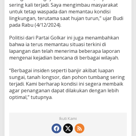
g
sering kali terjadi. Saya mengimbau masyarakat
a
untuk tetap waspada dan memantau kondisi
W
lingkungan, terutama saat hujan turun,” ujar Budi
a
pada Rabu (4/12/2024).
s
p
a
Politisi dari Partai Golkar ini juga menambahkan
d
bahwa ia terus memantau situasi terkini di
a
lapangan dan telah menerima beberapa laporan
d
mengenai kejadian bencana di berbagai wilayah.
i
T
e
“Berbagai insiden seperti banjir akibat luapan
n
sungai, tanah longsor, dan pohon tumbang sering
g
terjadi. Kami berharap kondisi ini segera membaik
a
agar penanganan dapat dilakukan dengan lebih
h
C
optimal,” tutupnya.
u
a
c
a
Ikuti Kami
E
k
s