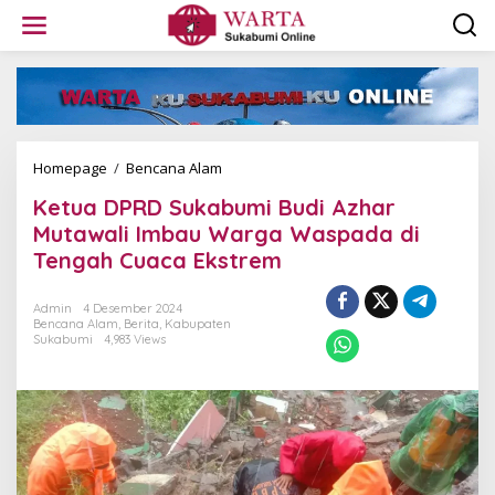
L
e
w
a
t
i
k
e
k
Homepage
/
Bencana Alam
K
o
e
Ketua DPRD Sukabumi Budi Azhar
n
t
t
u
Mutawali Imbau Warga Waspada di
e
a
Tengah Cuaca Ekstrem
n
D
P
R
Admin
4 Desember 2024
Bencana Alam
,
Berita
,
Kabupaten
D
Sukabumi
4,983 Views
S
u
k
a
b
u
m
i