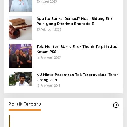
30 Maret 2023
Apa Itu Sanksi Demosi? Hasil Sidang Etik
Polri yang Diterima Bharada E
23 Februari 2023
Tok, Menteri BUMN Erick Thohir Terpilih Jadi
Ketum PSSI.
16 Februari 2023
NU Minta Pesantren Tak Terprovokasi Teror
Orang Gila
19 Februari 2018
5 Calon Bupati Sukabumi yang Resmi
A
Mendaftar di PKB
M
H
Di Politik
|
24 April 2024
Di 
Politik Terbaru