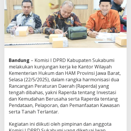
m
i
B
a
h
a
s
H
a
r
m
Bandung
– Komisi I DPRD Kabupaten Sukabumi
o
n
melakukan kunjungan kerja ke Kantor Wilayah
i
Kementerian Hukum dan HAM Provinsi Jawa Barat,
s
Selasa (22/5/2025), dalam rangka harmonisasi dua
a
Rancangan Peraturan Daerah (Raperda) yang
s
tengah dibahas, yakni Raperda tentang Investasi
i
R
dan Kemudahan Berusaha serta Raperda tentang
a
Pendataan, Pelaporan, dan Pemanfaatan Kawasan
p
serta Tanah Terlantar.
e
r
Kegiatan ini diikuti oleh pimpinan dan anggota
d
a
Komisi I DPRD Sukabumi yang diketuai Iwan