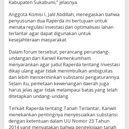
Kabupaten Sukabumi,” jelasnya.
r
d
Anggota Komisi I, Jalil Abdillah, menegaskan bahwa
i
K
penyusunan dua Raperda ini bertujuan untuk
a
menata regulasi investasi dan optimalisasi lahan
n
terlantar agar dapat digunakan untuk
w
kesejahteraan masyarakat.
i
l
K
Dalam forum tersebut, perancang perundang-
e
undangan dari Kanwil Kemenkumham
m
menyarankan agar judul Raperda tentang Investasi
e
dikaji ulang agar tidak menimbulkan ambiguitas
n
k
dan lebih mencerminkan substansi pengaturannya.
u
Selain itu, pemetaan kewenangan daerah juga
m
harus jelas agar tidak melampaui batas yang telah
h
ditetapkan undang-undang.
a
m
J
Terkait Raperda tentang Tanah Terlantar, Kanwil
a
menekankan pentingnya menyesuaikan substansi
b
dengan ketentuan dalam UU Nomor 23 Tahun
a
2014 yang menyatakan bahwa pengelolaan tanah
r