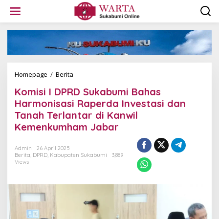
L
e
w
a
t
i
k
e
k
Homepage
/
Berita
K
o
o
Komisi I DPRD Sukabumi Bahas
n
m
t
i
Harmonisasi Raperda Investasi dan
e
s
Tanah Terlantar di Kanwil
n
i
Kemenkumham Jabar
I
D
P
Admin
26 April 2025
R
Berita
,
DPRD
,
Kabupaten Sukabumi
3,889
D
Views
S
u
k
a
b
u