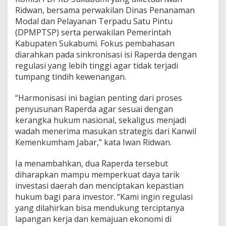
I
Ridwan, bersama perwakilan Dinas Penanaman
n
Modal dan Pelayanan Terpadu Satu Pintu
v
(DPMPTSP) serta perwakilan Pemerintah
e
s
Kabupaten Sukabumi. Fokus pembahasan
t
diarahkan pada sinkronisasi isi Raperda dengan
a
regulasi yang lebih tinggi agar tidak terjadi
s
tumpang tindih kewenangan.
i
d
a
“Harmonisasi ini bagian penting dari proses
n
penyusunan Raperda agar sesuai dengan
T
kerangka hukum nasional, sekaligus menjadi
a
wadah menerima masukan strategis dari Kanwil
n
Kemenkumham Jabar,” kata Iwan Ridwan.
a
h
T
Ia menambahkan, dua Raperda tersebut
e
diharapkan mampu memperkuat daya tarik
r
investasi daerah dan menciptakan kepastian
l
hukum bagi para investor. “Kami ingin regulasi
a
n
yang dilahirkan bisa mendukung terciptanya
t
lapangan kerja dan kemajuan ekonomi di
a