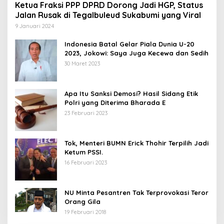
Ketua Fraksi PPP DPRD Dorong Jadi HGP, Status
Jalan Rusak di Tegalbuleud Sukabumi yang Viral
9 Januari 2024
Indonesia Batal Gelar Piala Dunia U-20
2023, Jokowi: Saya Juga Kecewa dan Sedih
30 Maret 2023
Apa Itu Sanksi Demosi? Hasil Sidang Etik
Polri yang Diterima Bharada E
23 Februari 2023
Tok, Menteri BUMN Erick Thohir Terpilih Jadi
Ketum PSSI.
16 Februari 2023
NU Minta Pesantren Tak Terprovokasi Teror
Orang Gila
19 Februari 2018
5 Calon Bupati Sukabumi yang Resmi
A