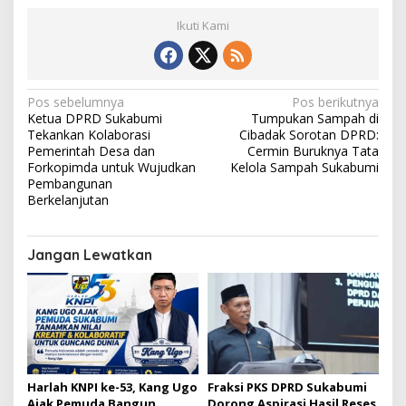
Ikuti Kami
N
Pos sebelumnya
Pos berikutnya
Ketua DPRD Sukabumi
Tumpukan Sampah di
a
Tekankan Kolaborasi
Cibadak Sorotan DPRD:
v
Pemerintah Desa dan
Cermin Buruknya Tata
Forkopimda untuk Wujudkan
Kelola Sampah Sukabumi
i
Pembangunan
Berkelanjutan
g
a
s
Jangan Lewatkan
i
p
o
s
Harlah KNPI ke-53, Kang Ugo
Fraksi PKS DPRD Sukabumi
Ajak Pemuda Bangun
Dorong Aspirasi Hasil Reses