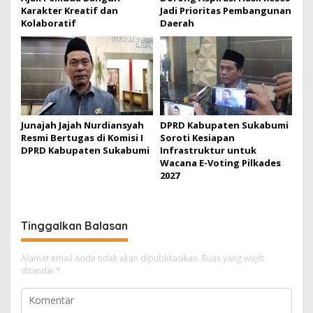
Karakter Kreatif dan
Jadi Prioritas Pembangunan
Kolaboratif
Daerah
Junajah Jajah Nurdiansyah
DPRD Kabupaten Sukabumi
Resmi Bertugas di Komisi I
Soroti Kesiapan
DPRD Kabupaten Sukabumi
Infrastruktur untuk
Wacana E-Voting Pilkades
2027
Tinggalkan Balasan
Alamat email Anda tidak akan dipublikasikan.
Ruas yang wajib
ditandai
*