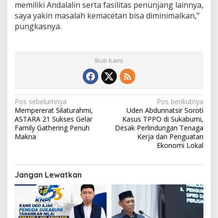
memiliki Andalalin serta fasilitas penunjang lainnya,
saya yakin masalah kemacetan bisa diminimalkan,”
pungkasnya.
Ikuti Kami
N
Pos sebelumnya
Pos berikutnya
Mempererat Silaturahmi,
Uden Abdunnatsir Soroti
a
ASTARA 21 Sukses Gelar
Kasus TPPO di Sukabumi,
v
Family Gathering Penuh
Desak Perlindungan Tenaga
Makna
Kerja dan Penguatan
i
Ekonomi Lokal
g
a
Jangan Lewatkan
s
i
p