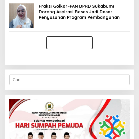
Fraksi Golkar–PAN DPRD Sukabumi
Dorong Aspirasi Reses Jadi Dasar
Penyusunan Program Pembangunan
C
a
r
i
u
n
t
u
k
: