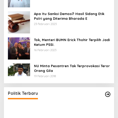
Apa Itu Sanksi Demosi? Hasil Sidang Etik
Polri yang Diterima Bharada E
23 Februari 2023
Tok, Menteri BUMN Erick Thohir Terpilih Jadi
Ketum PSSI.
16 Februari 2023
NU Minta Pesantren Tak Terprovokasi Teror
Orang Gila
19 Februari 2018
5 Calon Bupati Sukabumi yang Resmi
A
Mendaftar di PKB
M
H
Di Politik
|
24 April 2024
Di 
Politik Terbaru