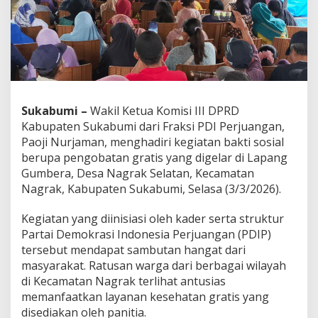
r
i
B
a
k
t
i
S
Sukabumi –
Wakil Ketua Komisi III DPRD
o
s
Kabupaten Sukabumi dari Fraksi PDI Perjuangan,
i
Paoji Nurjaman, menghadiri kegiatan bakti sosial
a
berupa pengobatan gratis yang digelar di Lapang
l
Gumbera, Desa Nagrak Selatan, Kecamatan
P
e
Nagrak, Kabupaten Sukabumi, Selasa (3/3/2026).
n
g
Kegiatan yang diinisiasi oleh kader serta struktur
o
Partai Demokrasi Indonesia Perjuangan (PDIP)
b
tersebut mendapat sambutan hangat dari
a
t
masyarakat. Ratusan warga dari berbagai wilayah
a
di Kecamatan Nagrak terlihat antusias
n
memanfaatkan layanan kesehatan gratis yang
G
disediakan oleh panitia.
r