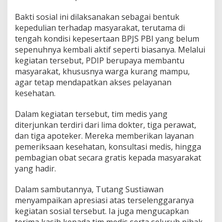
a
t
Bakti sosial ini dilaksanakan sebagai bentuk
i
kepedulian terhadap masyarakat, terutama di
s
tengah kondisi kepesertaan BPJS PBI yang belum
u
sepenuhnya kembali aktif seperti biasanya. Melalui
n
kegiatan tersebut, PDIP berupaya membantu
t
u
masyarakat, khususnya warga kurang mampu,
k
agar tetap mendapatkan akses pelayanan
W
kesehatan.
a
r
Dalam kegiatan tersebut, tim medis yang
g
a
diterjunkan terdiri dari lima dokter, tiga perawat,
N
dan tiga apoteker. Mereka memberikan layanan
a
pemeriksaan kesehatan, konsultasi medis, hingga
g
pembagian obat secara gratis kepada masyarakat
r
a
yang hadir.
k
Dalam sambutannya, Tutang Sustiawan
menyampaikan apresiasi atas terselenggaranya
kegiatan sosial tersebut. Ia juga mengucapkan
terima kasih kepada tim medis serta seluruh pihak