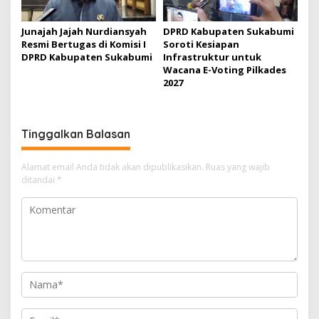
Junajah Jajah Nurdiansyah
DPRD Kabupaten Sukabumi
Resmi Bertugas di Komisi I
Soroti Kesiapan
DPRD Kabupaten Sukabumi
Infrastruktur untuk
Wacana E-Voting Pilkades
2027
Tinggalkan Balasan
Alamat email Anda tidak akan dipublikasikan.
Ruas yang wajib
ditandai
*