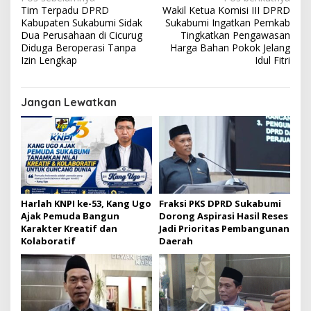
N
Tim Terpadu DPRD
Wakil Ketua Komisi III DPRD
a
Kabupaten Sukabumi Sidak
Sukabumi Ingatkan Pemkab
v
Dua Perusahaan di Cicurug
Tingkatkan Pengawasan
Diduga Beroperasi Tanpa
Harga Bahan Pokok Jelang
i
Izin Lengkap
Idul Fitri
g
a
Jangan Lewatkan
s
i
p
o
s
Harlah KNPI ke-53, Kang Ugo
Fraksi PKS DPRD Sukabumi
Ajak Pemuda Bangun
Dorong Aspirasi Hasil Reses
Karakter Kreatif dan
Jadi Prioritas Pembangunan
Kolaboratif
Daerah