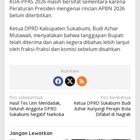
KUA-PPAS 2026 masih bersifat sementara karena
Peraturan Presiden mengenai rincian APBN 2026
belum diterbitkan.
Ketua DPRD Kabupaten Sukabumi, Budi Azhar
Mutawali, menyatakan bahwa tanggapan Bupati
telah diterima dan akan segera dibahas lebih lanjut
oleh fraksi-fraksi dan komisi sebelum disahkan.
Ikuti Kami
N
Pos sebelumnya
Pos berikutnya
Hasil Tes Urin Mendadak,
Ketua DPRD Sukabumi Budi
a
Seluruh Anggota DPRD
Azhar Kunjungi Perajin Bola
v
Sukabumi Negatif Narkoba
Difabel di Nagrak
i
g
Jangan Lewatkan