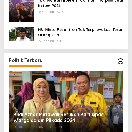
Tok, Menteri BUMN Erick Thohir Terpilih Jadi
Ketum PSSI.
16 Februari 2023
NU Minta Pesantren Tak Terprovokasi Teror
Orang Gila
19 Februari 2018
5 Calon Bupati Sukabumi yang Resmi
A
Mendaftar di PKB
M
H
Di Politik
|
24 April 2024
Di 
Politik Terbaru