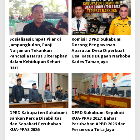
a
s
i
p
o
Sosialisasi Empat Pilar di
Komisi I DPRD Sukabumi
s
Jampangkulon, Paoji
Dorong Pengawasan
Nurjaman Tekankan
Aparatur Desa Diperkuat
Pancasila Harus Diterapkan
Usai Kasus Dugaan Narkoba
dalam Kehidupan Sehari-
Kades Tamanjaya
hari
DPRD Kabupaten Sukabumi
DPRD Sukabumi Sepakati
Sahkan Perda Disabilitas
KUA-PPAS 2027, Bahas
dan Sepakati Perubahan
Perubahan APBD 2026 dan
KUA-PPAS 2026
Perseroda Tirta Jaya