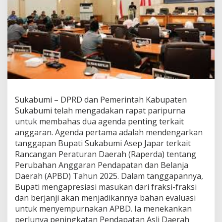
b
u
m
i
B
a
h
a
s
A
P
Sukabumi – DPRD dan Pemerintah Kabupaten
B
Sukabumi telah mengadakan rapat paripurna
D
untuk membahas dua agenda penting terkait
2
0
anggaran. Agenda pertama adalah mendengarkan
2
tanggapan Bupati Sukabumi Asep Japar terkait
5
Rancangan Peraturan Daerah (Raperda) tentang
d
Perubahan Anggaran Pendapatan dan Belanja
a
n
Daerah (APBD) Tahun 2025. Dalam tanggapannya,
A
Bupati mengapresiasi masukan dari fraksi-fraksi
n
dan berjanji akan menjadikannya bahan evaluasi
g
untuk menyempurnakan APBD. Ia menekankan
g
perlunya peningkatan Pendapatan Asli Daerah
a