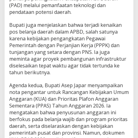
r
(PAD) melalui pemanfaatan teknologi dan
a
pendataan potensi daerah.
n
2
Bupati juga menjelaskan bahwa terjadi kenaikan
0
pos belanja daerah dalam APBD, salah satunya
2
6
karena kebijakan pengangkatan Pegawai
Pemerintah dengan Perjanjian Kerja (PPPK) dan
tunjangan yang setara dengan PNS. Ia juga
meminta agar proyek pembangunan infrastruktur
diselesaikan tepat waktu agar tidak tertunda ke
tahun berikutnya.
Agenda kedua, Bupati Asep Japar menyampaikan
nota pengantar untuk Rancangan Kebijakan Umum
Anggaran (KUA) dan Prioritas Plafon Anggaran
Sementara (PPAS) Tahun Anggaran 2026. Ia
mengatakan bahwa penyusunan anggaran ini
berfokus pada belanja wajib dan program prioritas
daerah, serta diselaraskan dengan kebijakan
pemerintah pusat dan provinsi. Namun, dokumen