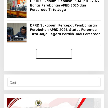
DPRD Sukabumi Sepakati KUA-PPAS 2027,
Bahas Perubahan APBD 2026 dan
Perseroda Tirta Jaya
DPRD Sukabumi Percepat Pembahasan
Perubahan APBD 2026, Status Perumda
Tirta Jaya Segera Beralih Jadi Perseroda
C
a
r
i
u
n
t