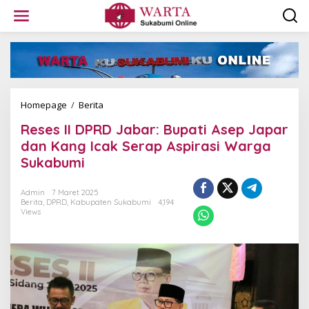
L
e
w
a
t
i
k
e
k
Homepage
/
Berita
R
o
e
Reses II DPRD Jabar: Bupati Asep Japar
n
s
t
e
dan Kang Icak Serap Aspirasi Warga
e
s
Sukabumi
n
I
I
D
Admin
7 Maret 2025
Berita
,
DPRD
,
Kabupaten Sukabumi
4,194
P
Views
R
D
J
a
b
a
r
: