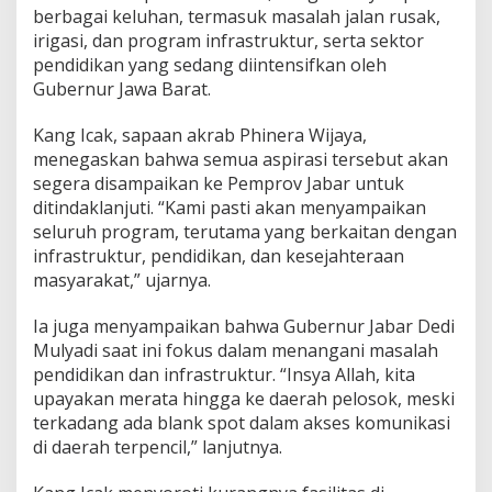
k
berbagai keluhan, termasuk masalah jalan rusak,
S
irigasi, dan program infrastruktur, serta sektor
e
pendidikan yang sedang diintensifkan oleh
r
Gubernur Jawa Barat.
a
p
A
Kang Icak, sapaan akrab Phinera Wijaya,
s
menegaskan bahwa semua aspirasi tersebut akan
p
segera disampaikan ke Pemprov Jabar untuk
i
ditindaklanjuti. “Kami pasti akan menyampaikan
r
seluruh program, terutama yang berkaitan dengan
a
s
infrastruktur, pendidikan, dan kesejahteraan
i
masyarakat,” ujarnya.
W
a
Ia juga menyampaikan bahwa Gubernur Jabar Dedi
r
Mulyadi saat ini fokus dalam menangani masalah
g
a
pendidikan dan infrastruktur. “Insya Allah, kita
S
upayakan merata hingga ke daerah pelosok, meski
u
terkadang ada blank spot dalam akses komunikasi
k
di daerah terpencil,” lanjutnya.
a
b
u