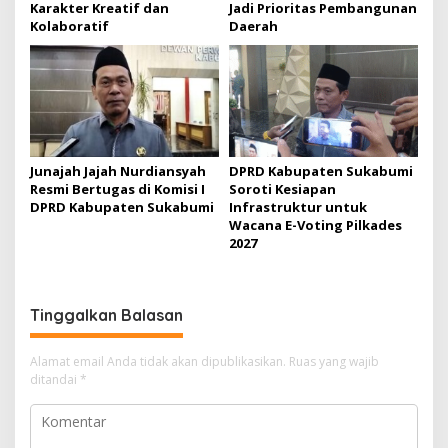
Karakter Kreatif dan
Jadi Prioritas Pembangunan
Kolaboratif
Daerah
Junajah Jajah Nurdiansyah
DPRD Kabupaten Sukabumi
Resmi Bertugas di Komisi I
Soroti Kesiapan
DPRD Kabupaten Sukabumi
Infrastruktur untuk
Wacana E-Voting Pilkades
2027
Tinggalkan Balasan
Alamat email Anda tidak akan dipublikasikan.
Ruas yang wajib
ditandai
*