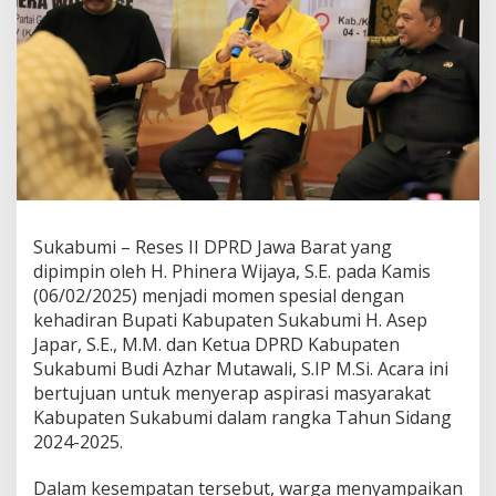
B
u
p
a
t
i
A
s
e
p
J
a
Sukabumi – Reses II DPRD Jawa Barat yang
p
dipimpin oleh H. Phinera Wijaya, S.E. pada Kamis
a
r
(06/02/2025) menjadi momen spesial dengan
d
kehadiran Bupati Kabupaten Sukabumi H. Asep
a
Japar, S.E., M.M. dan Ketua DPRD Kabupaten
n
Sukabumi Budi Azhar Mutawali, S.IP M.Si. Acara ini
K
a
bertujuan untuk menyerap aspirasi masyarakat
n
Kabupaten Sukabumi dalam rangka Tahun Sidang
g
2024-2025.
I
c
Dalam kesempatan tersebut, warga menyampaikan
a