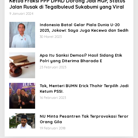
Ketua Fraksi PPP DPRD Dorong Jadi HGP, Status
Jalan Rusak di Tegalbuleud Sukabumi yang Viral
9 Januari 2024
Indonesia Batal Gelar Piala Dunia U-20
2023, Jokowi: Saya Juga Kecewa dan Sedih
30 Maret 2023
Apa Itu Sanksi Demosi? Hasil Sidang Etik
Polri yang Diterima Bharada E
23 Februari 2023
Tok, Menteri BUMN Erick Thohir Terpilih Jadi
Ketum PSSI.
16 Februari 2023
NU Minta Pesantren Tak Terprovokasi Teror
Orang Gila
19 Februari 2018
5 Calon Bupati Sukabumi yang Resmi
A