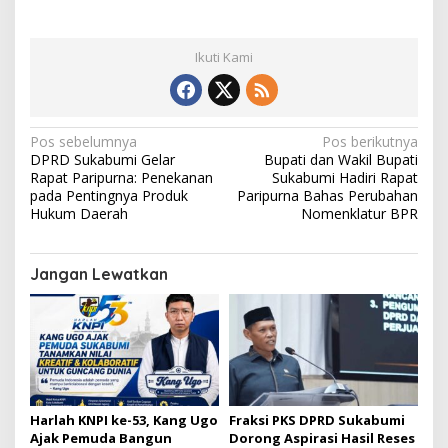
Ikuti Kami
N
Pos sebelumnya
Pos berikutnya
DPRD Sukabumi Gelar
Bupati dan Wakil Bupati
a
Rapat Paripurna: Penekanan
Sukabumi Hadiri Rapat
v
pada Pentingnya Produk
Paripurna Bahas Perubahan
Hukum Daerah
Nomenklatur BPR
i
g
Jangan Lewatkan
a
s
i
p
o
s
Harlah KNPI ke-53, Kang Ugo
Fraksi PKS DPRD Sukabumi
Ajak Pemuda Bangun
Dorong Aspirasi Hasil Reses