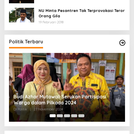
NU Minta Pesantren Tak Terprovokasi Teror
Orang Gila
19 Februari 2018
5 Calon Bupati Sukabumi yang Resmi
A
Mendaftar di PKB
M
H
Di Politik
|
24 April 2024
Di 
Politik Terbaru