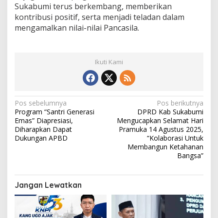
Sukabumi terus berkembang, memberikan
n
t
kontribusi positif, serta menjadi teladan dalam
r
mengamalkan nilai-nilai Pancasila.
i
b
u
s
Ikuti Kami
i
G
e
r
N
a
Pos sebelumnya
Pos berikutnya
k
Program “Santri Generasi
DPRD Kab Sukabumi
a
a
Emas” Diapresiasi,
Mengucapkan Selamat Hari
n
v
Diharapkan Dapat
Pramuka 14 Agustus 2025,
P
Dukungan APBD
“Kolaborasi Untuk
i
r
Membangun Ketahanan
a
Bangsa”
g
m
a
u
k
s
Jangan Lewatkan
a
i
p