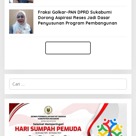
Fraksi Golkar–PAN DPRD Sukabumi
Dorong Aspirasi Reses Jadi Dasar
Penyusunan Program Pembangunan
C
a
r
i
u
n
t
u
k
: