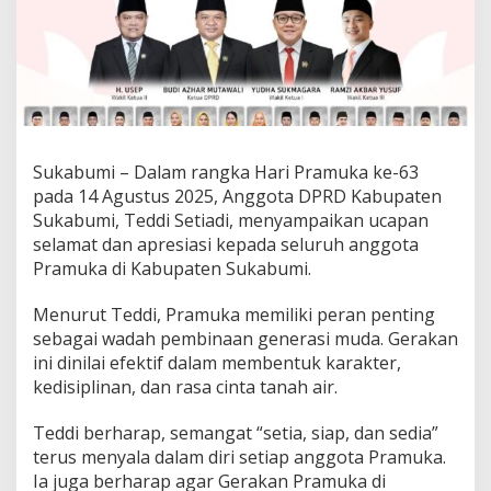
a
,
D
P
R
D
S
u
k
Sukabumi – Dalam rangka Hari Pramuka ke-63
a
pada 14 Agustus 2025, Anggota DPRD Kabupaten
b
Sukabumi, Teddi Setiadi, menyampaikan ucapan
u
selamat dan apresiasi kepada seluruh anggota
m
Pramuka di Kabupaten Sukabumi.
i
A
p
Menurut Teddi, Pramuka memiliki peran penting
r
sebagai wadah pembinaan generasi muda. Gerakan
e
ini dinilai efektif dalam membentuk karakter,
s
kedisiplinan, dan rasa cinta tanah air.
i
a
s
Teddi berharap, semangat “setia, siap, dan sedia”
i
terus menyala dalam diri setiap anggota Pramuka.
K
Ia juga berharap agar Gerakan Pramuka di
o