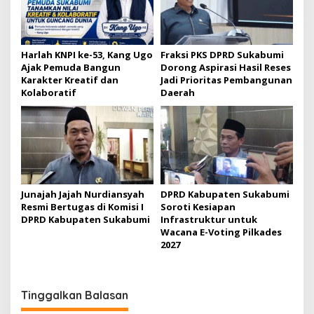
o
s
Harlah KNPI ke-53, Kang Ugo
Fraksi PKS DPRD Sukabumi
Ajak Pemuda Bangun
Dorong Aspirasi Hasil Reses
Karakter Kreatif dan
Jadi Prioritas Pembangunan
Kolaboratif
Daerah
Junajah Jajah Nurdiansyah
DPRD Kabupaten Sukabumi
Resmi Bertugas di Komisi I
Soroti Kesiapan
DPRD Kabupaten Sukabumi
Infrastruktur untuk
Wacana E-Voting Pilkades
2027
Tinggalkan Balasan