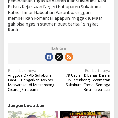
pemindahan tugas ke daerah luar Sukabumi, Kasi
Pidsus Kejaksaan Negeri Kabupaten Sukabumi,
Ratno Timur Habeahan Pasaribu, enggan
memberikan komentar apapun. “Nggak a. Maaf
gak bisa ngasih statmen buat berita,” singkat
Ranto.
Ikuti Kami
N
Pos sebelumnya
Pos berikutnya
Anggota DPRD Sukabumi
79 Usulan Dibahas Dalam
a
Dapil II Dengarkan Aspirasi
Musrenbang Kecamatan
v
Masyarakat di Musrenbang
Sukabumi Camat Semoga
Cicurug Sukabumi
Bisa Terealisasi
i
g
Jangan Lewatkan
a
s