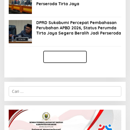
Perseroda Tirta Jaya
DPRD Sukabumi Percepat Pembahasan
Perubahan APBD 2026, Status Perumda
Tirta Jaya Segera Beralih Jadi Perseroda
C
a
r
i
u
n
t
u