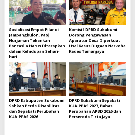
i
p
o
s
Sosialisasi Empat Pilar di
Komisi I DPRD Sukabumi
Jampangkulon, Paoji
Dorong Pengawasan
Nurjaman Tekankan
Aparatur Desa Diperkuat
Pancasila Harus Diterapkan
Usai Kasus Dugaan Narkoba
dalam Kehidupan Sehari-
Kades Tamanjaya
hari
DPRD Kabupaten Sukabumi
DPRD Sukabumi Sepakati
Sahkan Perda Disabilitas
KUA-PPAS 2027, Bahas
dan Sepakati Perubahan
Perubahan APBD 2026 dan
KUA-PPAS 2026
Perseroda Tirta Jaya