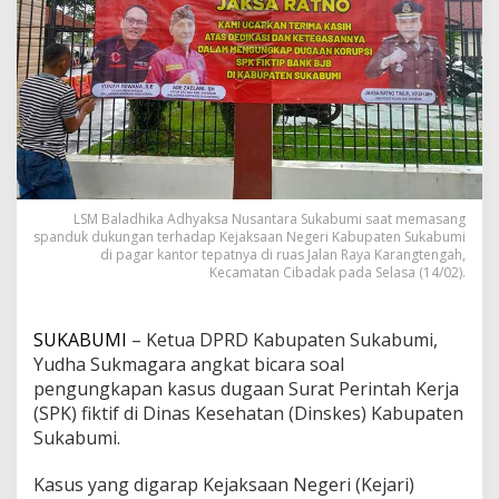
a
b
u
p
a
t
e
n
S
u
k
LSM Baladhika Adhyaksa Nusantara Sukabumi saat memasang
a
spanduk dukungan terhadap Kejaksaan Negeri Kabupaten Sukabumi
b
di pagar kantor tepatnya di ruas Jalan Raya Karangtengah,
u
Kecamatan Cibadak pada Selasa (14/02).
m
i
,
SUKABUMI
– Ketua DPRD Kabupaten Sukabumi,
K
Yudha Sukmagara angkat bicara soal
e
pengungkapan kasus dugaan Surat Perintah Kerja
t
(SPK) fiktif di Dinas Kesehatan (Dinskes) Kabupaten
u
a
Sukabumi.
D
P
Kasus yang digarap Kejaksaan Negeri (Kejari)
R