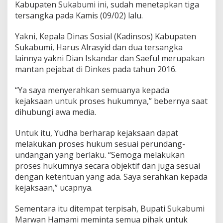
Kabupaten Sukabumi ini, sudah menetapkan tiga
D
tersangka pada Kamis (09/02) lalu.
:
S
e
Yakni, Kepala Dinas Sosial (Kadinsos) Kabupaten
m
Sukabumi, Harus Alrasyid dan dua tersangka
o
lainnya yakni Dian Iskandar dan Saeful merupakan
g
mantan pejabat di Dinkes pada tahun 2016
.
a
K
e
“Ya saya menyerahkan semuanya kepada
j
kejaksaan untuk proses hukumnya,” bebernya saat
a
dihubungi awa media.
k
s
a
Untuk itu, Yudha berharap kejaksaan dapat
a
melakukan proses hukum sesuai perundang-
n
undangan yang berlaku. “Semoga melakukan
O
proses hukumnya secara objektif dan juga sesuai
b
dengan ketentuan yang ada. Saya serahkan kepada
j
e
kejaksaan,” ucapnya.
k
t
Sementara itu ditempat terpisah, Bupati Sukabumi
i
Marwan Hamami meminta semua pihak untuk
f