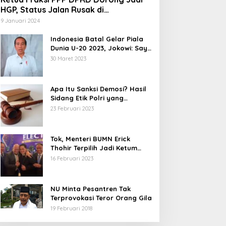
HGP, Status Jalan Rusak di
Tegalbuleud Sukabumi yang Viral
9 Januari 2024
Indonesia Batal Gelar Piala
Dunia U-20 2023, Jokowi: Saya
Juga Kecewa dan Sedih
30 Maret 2023
Apa Itu Sanksi Demosi? Hasil
Sidang Etik Polri yang
Diterima Bharada E
23 Februari 2023
Tok, Menteri BUMN Erick
Thohir Terpilih Jadi Ketum
PSSI.
16 Februari 2023
NU Minta Pesantren Tak
Terprovokasi Teror Orang Gila
19 Februari 2018
5 Calon Bupati Sukabumi yang
Abdul Muiz: Perd