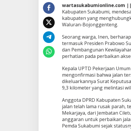
a
wartasukabumionline.com |
P
Kabupaten Sukabumi, mendesak
e
kabupaten yang menghubungka
r
Waluran-Bojonggenteng.
b
a
i
Seorang warga, Inen, berharap
k
termasuk Presiden Prabowo Sub
i
dan Pembangunan Kewilayaha
J
perhatian pada perbaikan akses
a
l
a
Kepala UPTD Pekerjaan Umum (
n
mengonfirmasi bahwa jalan ter
R
dikeluarkannya Surat Keputusan 
u
9,3 kilometer yang melintasi w
s
a
k
Anggota DPRD Kabupaten Sukab
d
jalan telah lama rusak parah,
i
Mekarjaya, dari Jembatan Cile
C
anggaran untuk perbaikan jala
i
Pemda Sukabumi sejak statusny
e
m