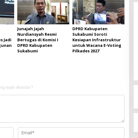
Junajah Jajah
DPRD Kabupaten
Nurdiansyah Resmi
Sukabumi Soroti
s Jadi
Bertugas di Komisi I
Kesiapan Infrastruktur
gunan
DPRD Kabupaten
untuk Wacana E-Voting
Budi Azhar Mutawali Serukan
Sukabumi
Pilkades 2027
Partisipasi Warga dalam Pilkada
2024
Di Politik
|
27 November 2024
ng wajib ditandai
*