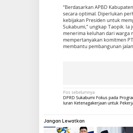
a
“Berdasarkan APBD Kabupaten 
s
secara optimal. Diperlukan per
!
kebijakan Presiden untuk mem
Sukabumi,” ungkap Taopik. Ia
menerima keluhan dari warga m
mempertanyakan komitmen PT W
membantu pembangunan jalan 
N
Pos sebelumnya
DPRD Sukabumi Fokus pada Progr
a
Iuran Ketenagakerjaan untuk Pekerj
v
i
Jangan Lewatkan
g