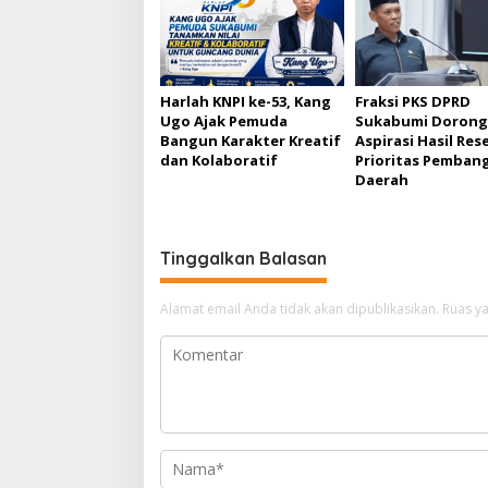
a
s
i
p
Harlah KNPI ke-53, Kang
Fraksi PKS DPRD
Ugo Ajak Pemuda
Sukabumi Dorong
o
Bangun Karakter Kreatif
Aspirasi Hasil Rese
s
dan Kolaboratif
Prioritas Pemban
Daerah
Tinggalkan Balasan
Alamat email Anda tidak akan dipublikasikan.
Ruas ya