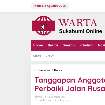
L
e
Kamis, 6 Agustus 2026
w
a
t
i
k
e
k
o
n
Home
Berita
Daerah
Kriminal
Nas
t
e
Galeri
UMKM
n
Homepage
/
Berita
T
a
Tanggapan Anggot
n
g
Perbaiki Jalan Rusa
g
a
p
Admin
5 November 2024
a
Berita
,
Daerah
4,974 Views
n