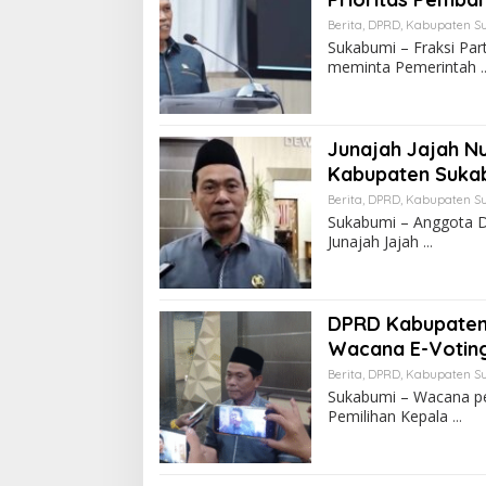
Berita
,
DPRD
,
Kabupaten S
Sukabumi – Fraksi Pa
meminta Pemerintah
Junajah Jajah N
Kabupaten Suka
Berita
,
DPRD
,
Kabupaten S
Sukabumi – Anggota D
Junajah Jajah
DPRD Kabupaten 
Wacana E-Voting
Berita
,
DPRD
,
Kabupaten S
Sukabumi – Wacana pen
Pemilihan Kepala