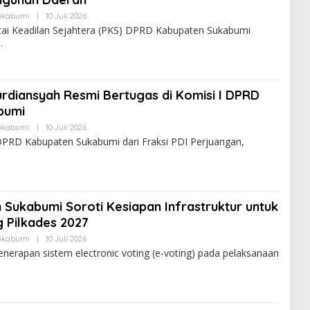
ukabumi
|
10 Juli 2026
rtai Keadilan Sejahtera (PKS) DPRD Kabupaten Sukabumi
urdiansyah Resmi Bertugas di Komisi I DPRD
bumi
ukabumi
|
10 Juli 2026
PRD Kabupaten Sukabumi dari Fraksi PDI Perjuangan,
Sukabumi Soroti Kesiapan Infrastruktur untuk
 Pilkades 2027
ukabumi
|
10 Juli 2026
erapan sistem electronic voting (e-voting) pada pelaksanaan