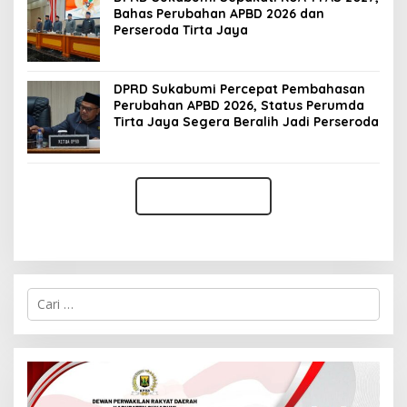
Bahas Perubahan APBD 2026 dan
Perseroda Tirta Jaya
DPRD Sukabumi Percepat Pembahasan
Perubahan APBD 2026, Status Perumda
Tirta Jaya Segera Beralih Jadi Perseroda
C
a
r
i
u
n
t