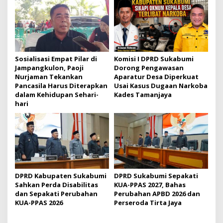
s
i
p
o
s
Sosialisasi Empat Pilar di
Komisi I DPRD Sukabumi
Jampangkulon, Paoji
Dorong Pengawasan
Nurjaman Tekankan
Aparatur Desa Diperkuat
Pancasila Harus Diterapkan
Usai Kasus Dugaan Narkoba
dalam Kehidupan Sehari-
Kades Tamanjaya
hari
DPRD Kabupaten Sukabumi
DPRD Sukabumi Sepakati
Sahkan Perda Disabilitas
KUA-PPAS 2027, Bahas
dan Sepakati Perubahan
Perubahan APBD 2026 dan
KUA-PPAS 2026
Perseroda Tirta Jaya