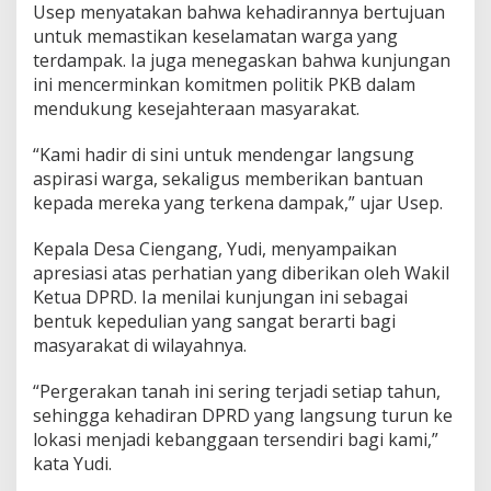
Usep menyatakan bahwa kehadirannya bertujuan
r
g
untuk memastikan keselamatan warga yang
e
terdampak. Ia juga menegaskan bahwa kunjungan
r
ini mencerminkan komitmen politik PKB dalam
a
mendukung kesejahteraan masyarakat.
k
a
n
“Kami hadir di sini untuk mendengar langsung
T
aspirasi warga, sekaligus memberikan bantuan
a
kepada mereka yang terkena dampak,” ujar Usep.
n
a
Kepala Desa Ciengang, Yudi, menyampaikan
h
d
apresiasi atas perhatian yang diberikan oleh Wakil
i
Ketua DPRD. Ia menilai kunjungan ini sebagai
D
bentuk kepedulian yang sangat berarti bagi
e
masyarakat di wilayahnya.
s
a
C
“Pergerakan tanah ini sering terjadi setiap tahun,
i
sehingga kehadiran DPRD yang langsung turun ke
e
lokasi menjadi kebanggaan tersendiri bagi kami,”
n
kata Yudi.
g
a