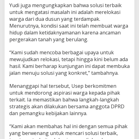
n
Yudi juga mengungkapkan bahwa solusi terbaik
g
untuk mengatasi masalah ini adalah merelokasi
,
warga dari dua dusun yang terdampak.
T
Menurutnya, kondisi saat ini telah membuat warga
a
hidup dalam ketidaknyamanan karena ancaman
w
a
pergerakan tanah yang berulang.
r
k
“Kami sudah mencoba berbagai upaya untuk
a
mewujudkan relokasi, tetapi hingga kini belum ada
n
hasil. Kami berharap kunjungan ini dapat membuka
S
o
jalan menuju solusi yang konkret,” tambahnya.
l
u
Menanggapi hal tersebut, Usep berkomitmen
s
untuk mendorong aspirasi warga kepada pihak
i
terkait. Ia memastikan bahwa langkah-langkah
R
e
strategis akan dilakukan bersama anggota DPRD
l
dan pemangku kebijakan lainnya.
o
k
“Kami akan membahas hal ini dengan semua pihak
a
yang berwenang untuk mencari solusi terbaik,
s
i