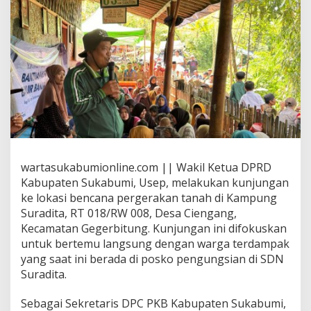
p
K
u
n
j
u
n
g
i
W
a
r
g
wartasukabumionline.com || Wakil Ketua DPRD
a
Kabupaten Sukabumi, Usep, melakukan kunjungan
T
e
ke lokasi bencana pergerakan tanah di Kampung
r
Suradita, RT 018/RW 008, Desa Ciengang,
d
Kecamatan Gegerbitung. Kunjungan ini difokuskan
a
untuk bertemu langsung dengan warga terdampak
m
p
yang saat ini berada di posko pengungsian di SDN
a
Suradita.
k
P
Sebagai Sekretaris DPC PKB Kabupaten Sukabumi,
e