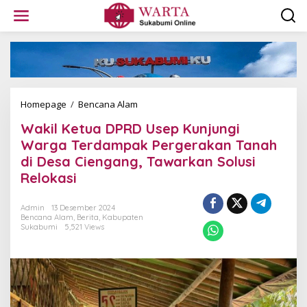
L
e
w
a
t
i
k
e
k
Homepage
/
Bencana Alam
W
o
a
Wakil Ketua DPRD Usep Kunjungi
n
k
t
i
Warga Terdampak Pergerakan Tanah
e
l
di Desa Ciengang, Tawarkan Solusi
n
K
Relokasi
e
t
u
Admin
13 Desember 2024
a
Bencana Alam
,
Berita
,
Kabupaten
D
Sukabumi
5,521 Views
P
R
D
U
s
e