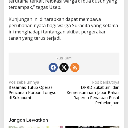
terutama terkait relokasi warga di dua dusun yang
terdampak,” tegas Usep.
Kunjungan ini diharapkan dapat membawa
perubahan nyata bagi warga Suradita yang selama
ini menghadapi tantangan akibat pergerakan
tanah yang terus terjadi.
Ikuti Kami
N
Pos sebelumnya
Pos berikutnya
Basarnas Tutup Operasi
DPRD Sukabumi dan
a
Pencarian Korban Longsor
Kemenkumham Jabar Bahas
v
di Sukabumi
Raperda Penataan Pusat
Perbelanjaan
i
g
Jangan Lewatkan
a