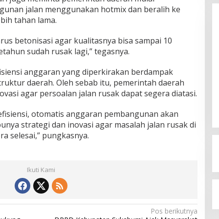
unan jalan menggunakan hotmix dan beralih ke
ebih tahan lama.
rus betonisasi agar kualitasnya bisa sampai 10
tahun sudah rusak lagi,” tegasnya.
fisiensi anggaran yang diperkirakan berdampak
Budi Azhar Mutawali Serukan
uktur daerah. Oleh sebab itu, pemerintah daerah
Partisipasi Warga dalam Pilkada
novasi agar persoalan jalan rusak dapat segera diatasi.
2024
Di Politik
|
27 November 2024
efisiensi, otomatis anggaran pembangunan akan
unya strategi dan inovasi agar masalah jalan rusak di
a selesai,” pungkasnya.
Ikuti Kami
Pos berikutnya