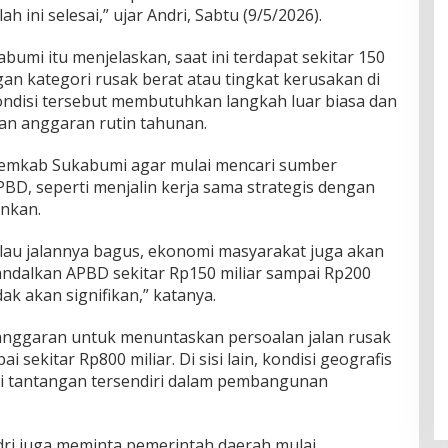
 ini selesai,” ujar Andri, Sabtu (9/5/2026).
mi itu menjelaskan, saat ini terdapat sekitar 150
an kategori rusak berat atau tingkat kerusakan di
ondisi tersebut membutuhkan langkah luar biasa dan
an anggaran rutin tahunan.
Pemkab Sukabumi agar mulai mencari sumber
APBD, seperti menjalin kerja sama strategis dengan
nkan.
Kalau jalannya bagus, ekonomi masyarakat juga akan
andalkan APBD sekitar Rp150 miliar sampai Rp200
ak akan signifikan,” katanya.
nggaran untuk menuntaskan persoalan jalan rusak
sekitar Rp800 miliar. Di sisi lain, kondisi geografis
di tantangan tersendiri dalam pembangunan
dri juga meminta pemerintah daerah mulai