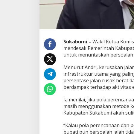
P
e
m
k
a
b
L
Sukabumi –
Wakil Ketua Komis
a
mendesak Pemerintah Kabupat
k
u
untuk menuntaskan persoalan j
k
a
Menurut Andri, kerusakan jalan
n
infrastruktur utama yang pali
T
persentase jalan rusak berat d
e
r
berdampak terhadap aktivitas 
o
b
Ia menilai, jika pola perenca
o
masih menggunakan metode kon
s
Kabupaten Sukabumi akan sulit
a
n
T
“Kalau pola perencanaan dan p
a
bupati pun persoalan jalan tid
n