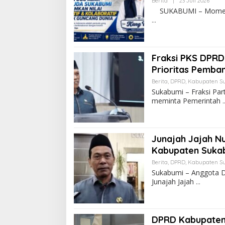
Berita
|
23 Juli 2026
SUKABUMI – Momentum
Fraksi PKS DPRD
Prioritas Pemba
Berita
,
DPRD
,
Kabupaten S
Sukabumi – Fraksi Pa
meminta Pemerintah
Junajah Jajah N
Kabupaten Suka
Berita
,
DPRD
,
Kabupaten S
Sukabumi – Anggota D
Junajah Jajah
DPRD Kabupaten 