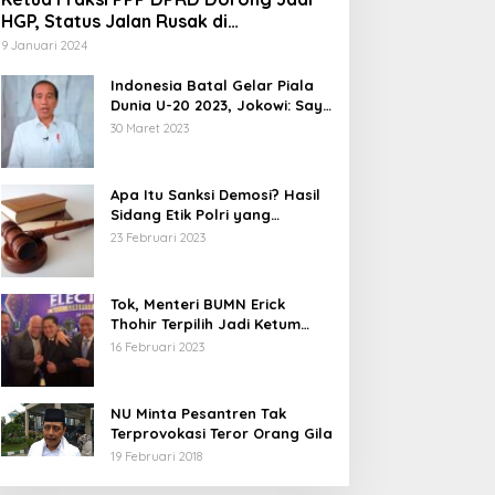
HGP, Status Jalan Rusak di
Tegalbuleud Sukabumi yang Viral
9 Januari 2024
Indonesia Batal Gelar Piala
Dunia U-20 2023, Jokowi: Saya
Juga Kecewa dan Sedih
30 Maret 2023
Apa Itu Sanksi Demosi? Hasil
Sidang Etik Polri yang
Diterima Bharada E
23 Februari 2023
Tok, Menteri BUMN Erick
Thohir Terpilih Jadi Ketum
PSSI.
16 Februari 2023
NU Minta Pesantren Tak
Terprovokasi Teror Orang Gila
19 Februari 2018
5 Calon Bupati Sukabumi yang
Abdul Muiz: Perd