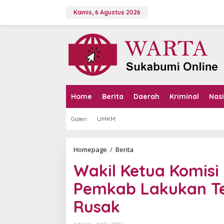
L
e
Kamis, 6 Agustus 2026
w
a
t
i
k
e
k
o
n
Home
Berita
Daerah
Kriminal
Nas
t
e
Galeri
UMKM
n
Homepage
/
Berita
W
a
Wakil Ketua Komisi
k
i
Pemkab Lakukan Te
l
K
Rusak
e
t
u