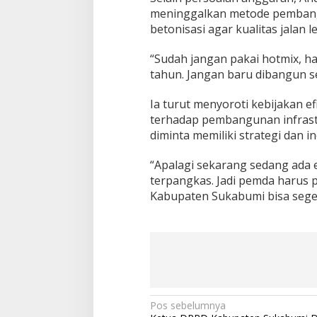
meninggalkan metode pembang
betonisasi agar kualitas jalan l
“Sudah jangan pakai hotmix, ha
tahun. Jangan baru dibangun se
Ia turut menyoroti kebijakan e
terhadap pembangunan infrastr
diminta memiliki strategi dan i
“Apalagi sekarang sedang ada 
terpangkas. Jadi pemda harus p
Kabupaten Sukabumi bisa seger
N
Pos sebelumnya