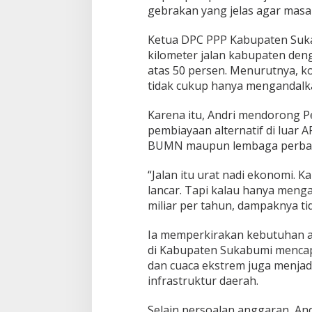
gebrakan yang jelas agar masalah
g
a
n
Ketua DPC PPP Kabupaten Sukabu
i
kilometer jalan kabupaten deng
J
atas 50 persen. Menurutnya, k
a
tidak cukup hanya mengandalk
l
a
n
Karena itu, Andri mendorong 
R
pembiayaan alternatif di luar 
u
BUMN maupun lembaga perba
s
a
“Jalan itu urat nadi ekonomi. 
k
lancar. Tapi kalau hanya meng
miliar per tahun, dampaknya tid
Ia memperkirakan kebutuhan a
di Kabupaten Sukabumi mencapai 
dan cuaca ekstrem juga menja
infrastruktur daerah.
Selain persoalan anggaran, An