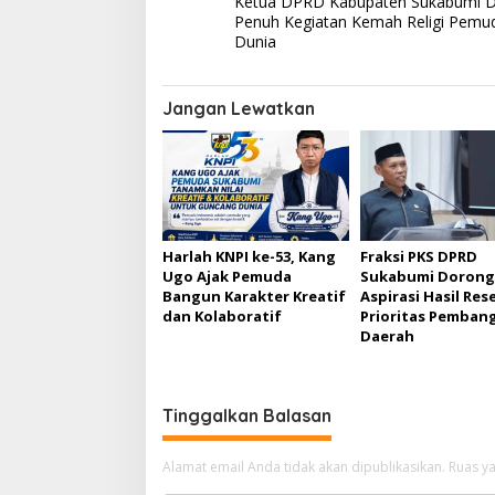
Ketua DPRD Kabupaten Sukabumi 
a
Penuh Kegiatan Kemah Religi Pemu
v
Dunia
i
g
Jangan Lewatkan
a
s
i
p
Harlah KNPI ke-53, Kang
Fraksi PKS DPRD
o
Ugo Ajak Pemuda
Sukabumi Dorong
s
Bangun Karakter Kreatif
Aspirasi Hasil Rese
dan Kolaboratif
Prioritas Pemban
Daerah
Tinggalkan Balasan
Alamat email Anda tidak akan dipublikasikan.
Ruas ya