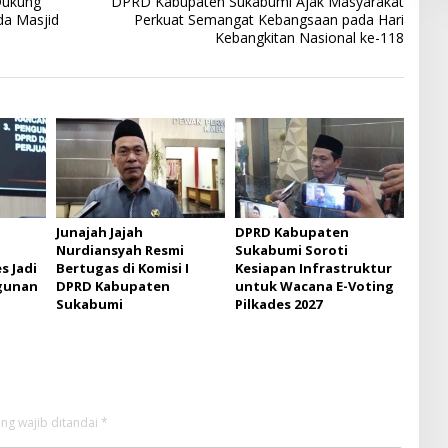
Dukung
DPRD Kabupaten Sukabumi Ajak Masyarakat
da Masjid
Perkuat Semangat Kebangsaan pada Hari
Kebangkitan Nasional ke-118
Junajah Jajah
DPRD Kabupaten
Nurdiansyah Resmi
Sukabumi Soroti
s Jadi
Bertugas di Komisi I
Kesiapan Infrastruktur
gunan
DPRD Kabupaten
untuk Wacana E-Voting
Sukabumi
Pilkades 2027
ng wajib ditandai
*