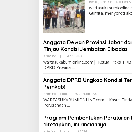
Berita
,
DPRD
,
Kabupaten S
wartasukabumionline.
Gurnita, menyoroti akt
Anggota Dewan Provinsi Jabar da
Tinjau Kondisi Jembatan Cibodas
Kriminal
|
11 April 2024
wartasukabumionline.com||Ketua Fraksi PK
DPRD Provinsi
Anggota DPRD Ungkap Kondisi Ter
Pemkab!
Kriminal
,
Politik
|
20 Januari 2024
WARTASUKABUMIONLINE.com – Kasus Tindak Pid
Perusahaan
Program Pembentukan Peraturan 
ditetapkan, ini rinciannya
Kriminal
|
4 Januari 2024