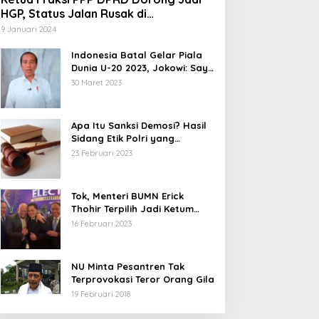
HGP, Status Jalan Rusak di
Tegalbuleud Sukabumi yang Viral
9 Januari 2024
Indonesia Batal Gelar Piala
Dunia U-20 2023, Jokowi: Saya
Juga Kecewa dan Sedih
30 Maret 2023
Apa Itu Sanksi Demosi? Hasil
Sidang Etik Polri yang
Diterima Bharada E
23 Februari 2023
Tok, Menteri BUMN Erick
Thohir Terpilih Jadi Ketum
PSSI.
16 Februari 2023
NU Minta Pesantren Tak
Terprovokasi Teror Orang Gila
19 Februari 2018
5 Calon Bupati Sukabumi yang
Abdul Muiz: Perd