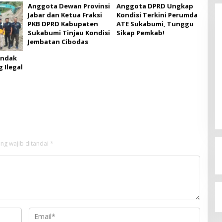
Anggota Dewan Provinsi
Anggota DPRD Ungkap
Jabar dan Ketua Fraksi
Kondisi Terkini Perumda
PKB DPRD Kabupaten
ATE Sukabumi, Tunggu
Sukabumi Tinjau Kondisi
Sikap Pemkab!
Jembatan Cibodas
indak
 Ilegal
Budi Azhar Mutawali Serukan
Partisipasi Warga dalam Pilkada
2024
Di Politik
|
27 November 2024
ng wajib ditandai
*