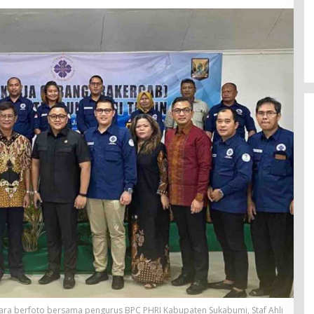
a berfoto bersama pengurus BPC PHRI Kabupaten Sukabumi, Staf Ahli