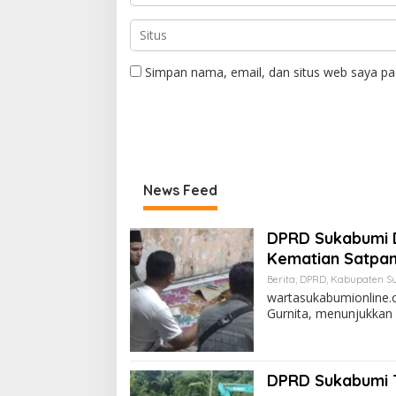
Simpan nama, email, dan situs web saya pa
News Feed
DPRD Sukabumi 
Kematian Satpa
Berita
,
DPRD
,
Kabupaten S
wartasukabumionline.
Gurnita, menunjukkan
DPRD Sukabumi T