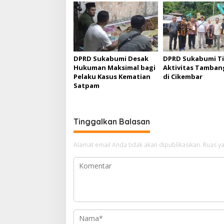
a
s
i
p
DPRD Sukabumi Desak
DPRD Sukabumi T
o
Hukuman Maksimal bagi
Aktivitas Tambang
s
Pelaku Kasus Kematian
di Cikembar
Satpam
Tinggalkan Balasan
Alamat email Anda tidak akan dipublikasikan.
Ruas ya