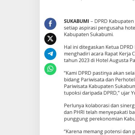
k
a
n
SUKABUMI
– DPRD Kabupaten 
P
a
setiap aspirasi pengusaha hote
r
Kabupaten Sukabumi.
i
w
Hal ini ditegaskan Ketua DPR
i
menghadiri acara Rapat Kerja
s
a
tahun 2023 di Hotel Augusta Pa
t
a
“Kami DPRD pastinya akan sel
K
bidang Pariwisata dan Perhote
a
Pariwisata Kabupaten Sukabumi.
b
u
tupoksi daripada DPRD,” ujar 
p
a
Perlunya kolaborasi dan sinerg
t
dan PHRI telah menyepakati bah
e
punggung perekonomian Kabu
n
S
u
“Karena memang potensi dan pe
k