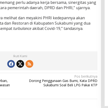
emang perlu adanya kerja bersama, sinergitas yang
tara pemerintah daerah, DPRD dan PHRI,” ujarnya.
aya melihat dan meyakini PHRI kedepannya akan
ata dan Restoran di Kabupaten Sukabumi yang dua
 sempat
turbulance
akibat Covid-19,” tandasnya.
Ikuti Kami
Pos berikutnya
rban,
Dorong Penggunaan Gas Bumi, Kata DPRD
awasan
Sukabumi Soal Beli LPG Pakai KTP