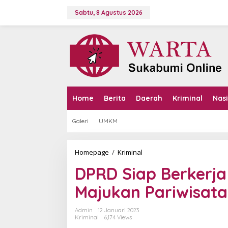
L
e
Sabtu, 8 Agustus 2026
w
a
t
i
k
e
k
o
n
Home
Berita
Daerah
Kriminal
Nas
t
e
Galeri
UMKM
n
Homepage
/
Kriminal
D
P
DPRD Siap Berkerj
R
D
Majukan Pariwisat
S
i
a
Admin
12 Januari 2023
p
Kriminal
6,174 Views
B