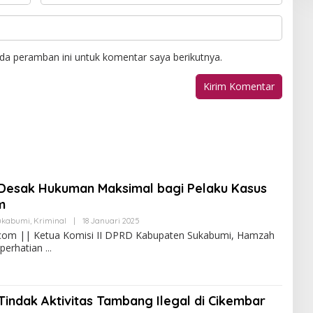
da peramban ini untuk komentar saya berikutnya.
Desak Hukuman Maksimal bagi Pelaku Kasus
m
ukabumi
,
Kriminal
|
18 Januari 2025
com || Ketua Komisi II DPRD Kabupaten Sukabumi, Hamzah
 perhatian
indak Aktivitas Tambang Ilegal di Cikembar