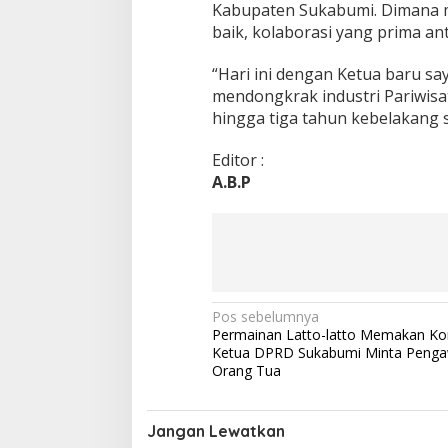
Kabupaten Sukabumi. Dimana m
a
baik, kolaborasi yang prima an
b
u
m
“Hari ini dengan Ketua baru s
i
mendongkrak industri Pariwis
hingga tiga tahun kebelakang
Editor :
A.B.P
N
Pos sebelumnya
Permainan Latto-latto Memakan Ko
a
Ketua DPRD Sukabumi Minta Peng
v
Orang Tua
i
g
Jangan Lewatkan