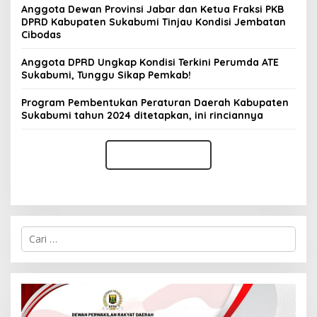
Anggota Dewan Provinsi Jabar dan Ketua Fraksi PKB
DPRD Kabupaten Sukabumi Tinjau Kondisi Jembatan
Cibodas
Anggota DPRD Ungkap Kondisi Terkini Perumda ATE
Sukabumi, Tunggu Sikap Pemkab!
Program Pembentukan Peraturan Daerah Kabupaten
Sukabumi tahun 2024 ditetapkan, ini rinciannya
C
a
r
i
u
n
t