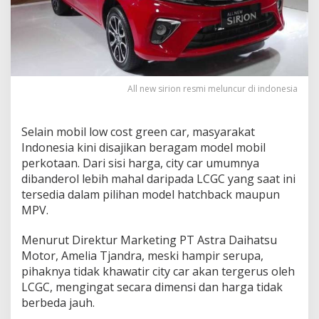
j
u
a
l
a
n
S
All new sirion resmi meluncur di indonesia
i
r
i
Selain mobil low cost green car, masyarakat
o
Indonesia kini disajikan beragam model mobil
n
K
perkotaan. Dari sisi harga, city car umumnya
a
dibanderol lebih mahal daripada LCGC yang saat ini
l
tersedia dalam pilihan model hatchback maupun
a
MPV.
h
J
a
Menurut Direktur Marketing PT Astra Daihatsu
u
Motor, Amelia Tjandra, meski hampir serupa,
h
pihaknya tidak khawatir city car akan tergerus oleh
d
LCGC, mengingat secara dimensi dan harga tidak
a
berbeda jauh.
r
i