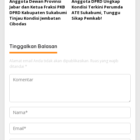
Anggota Dewan Provinsi
Anggota DPRD Ungkap
Jabar dan Ketua Fraksi PKB
Kondisi Terkini Perumda
DPRD Kabupaten Sukabumi
ATE Sukabumi, Tunggu
Tinjau Kondisi Jembatan
Sikap Pemkab!
Cibodas
Tinggalkan Balasan
Alamat email Anda tidak akan dipublikasikan.
Ruas yang wajib
ditandai
*