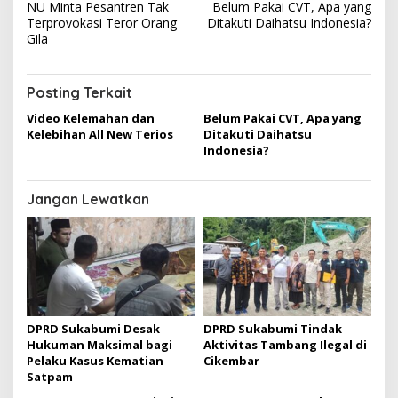
NU Minta Pesantren Tak
Belum Pakai CVT, Apa yang
a
Terprovokasi Teror Orang
Ditakuti Daihatsu Indonesia?
v
Gila
i
g
Posting Terkait
a
Video Kelemahan dan
Belum Pakai CVT, Apa yang
Kelebihan All New Terios
Ditakuti Daihatsu
s
Indonesia?
i
p
Jangan Lewatkan
o
s
DPRD Sukabumi Desak
DPRD Sukabumi Tindak
Hukuman Maksimal bagi
Aktivitas Tambang Ilegal di
Pelaku Kasus Kematian
Cikembar
Satpam