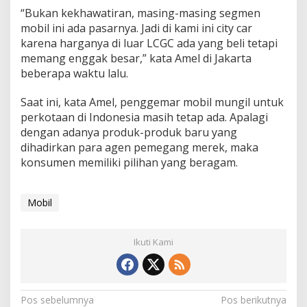
M
“Bukan kekhawatiran, masing-masing segmen
o
mobil ini ada pasarnya. Jadi di kami ini city car
b
karena harganya di luar LCGC ada yang beli tetapi
i
memang enggak besar,” kata Amel di Jakarta
l
L
beberapa waktu lalu.
C
G
Saat ini, kata Amel, penggemar mobil mungil untuk
C
perkotaan di Indonesia masih tetap ada. Apalagi
dengan adanya produk-produk baru yang
dihadirkan para agen pemegang merek, maka
konsumen memiliki pilihan yang beragam.
Mobil
Ikuti Kami
N
Pos sebelumnya
Pos berikutnya