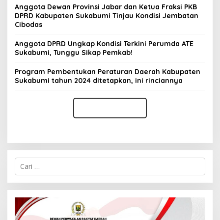
Anggota Dewan Provinsi Jabar dan Ketua Fraksi PKB
DPRD Kabupaten Sukabumi Tinjau Kondisi Jembatan
Cibodas
Anggota DPRD Ungkap Kondisi Terkini Perumda ATE
Sukabumi, Tunggu Sikap Pemkab!
Program Pembentukan Peraturan Daerah Kabupaten
Sukabumi tahun 2024 ditetapkan, ini rinciannya
C
a
r
i
u
n
t