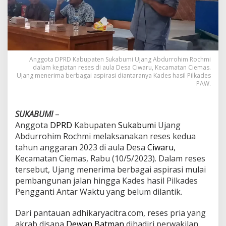
P
e
l
a
n
t
i
Anggota DPRD Kabupaten Sukabumi Ujang Abdurrohim Rochmi
dalam kegiatan reses di aula Desa Ciwaru, Kecamatan Ciemas.
k
Ujang menerima berbagai aspirasi diantaranya Kades hasil Pilkades
a
PAW.
n
K
a
SUKABUMI
–
d
e
Anggota
DPRD
Kabupaten
Sukabumi
Ujang
s
Abdurrohim Rochmi melaksanakan reses kedua
C
tahun anggaran 2023 di aula Desa
Ciwaru
,
i
Kecamatan Ciemas, Rabu (10/5/2023). Dalam reses
w
a
tersebut, Ujang menerima berbagai aspirasi mulai
r
pembangunan jalan hingga Kades hasil Pilkades
u
Pengganti Antar Waktu yang belum dilantik.
S
u
Dari pantauan adhikaryacitra.com, reses pria yang
k
a
akrab disapa
Dewan Batman
dihadiri perwakilan