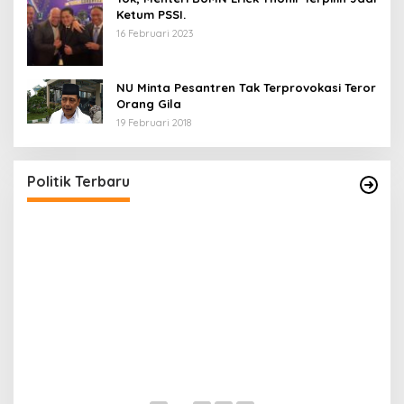
Ketum PSSI.
16 Februari 2023
NU Minta Pesantren Tak Terprovokasi Teror
Orang Gila
19 Februari 2018
5 Calon Bupati Sukabumi yang Resmi
A
Mendaftar di PKB
M
H
Di Politik
|
24 April 2024
Di 
Politik Terbaru