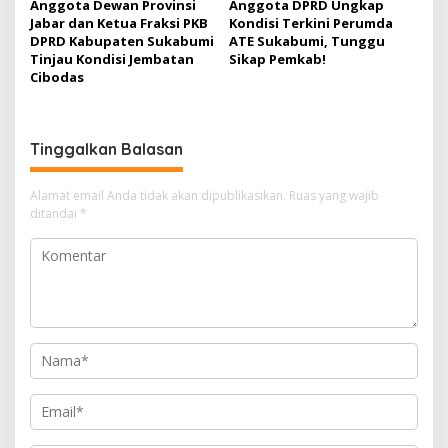
Anggota Dewan Provinsi
Anggota DPRD Ungkap
Jabar dan Ketua Fraksi PKB
Kondisi Terkini Perumda
DPRD Kabupaten Sukabumi
ATE Sukabumi, Tunggu
Tinjau Kondisi Jembatan
Sikap Pemkab!
Cibodas
Tinggalkan Balasan
Alamat email Anda tidak akan dipublikasikan.
Ruas yang wajib
ditandai
*