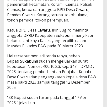
b
pemerintah kecamatan, Koramil Ciemas, Polsek
u
Ciemas, ketua dan anggota BPD Desa
Ciwaru
,
m
Pemdes
Ciwaru
, Karang taruna, tokoh ulama,
i
tokoh pemuda, tokoh perempuan.
:
L
e
Ketua BPD Desa
Ciwaru
, Ikin Sugiro meminta
b
anggota
DPRD
Kabupaten
Sukabumi
menyikapi
i
belum dilantiknya Kades yang terpilih dalam
h
Musdes Pilkades PAW pada 20 Maret 2023.
B
a
i
Hal tersebut menjadi tanda tanya, sebab
k
Bupati
Sukabumi
sudah mengeluarkan surat
D
keputusan Nomor : 400.10.2.3/kep. 347 – DPMD /
i
2023, tentang pemberhentian Penjabat Kepala
p
e
Desa
Ciwaru
dan pengangkatan kepala desa PAW
r
masa bakti 2023 sampai tanggal 12 Desember
c
2025.
e
p
“SK Bupati sudah turun pada tanggal 17 April
a
t
2023,” jelas Ikin.