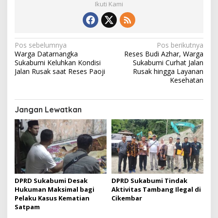
Ikuti Kami
N
Pos sebelumnya
Pos berikutnya
Warga Datarnangka
Reses Budi Azhar, Warga
a
Sukabumi Keluhkan Kondisi
Sukabumi Curhat Jalan
v
Jalan Rusak saat Reses Paoji
Rusak hingga Layanan
Kesehatan
i
g
Jangan Lewatkan
a
s
i
p
o
s
DPRD Sukabumi Desak
DPRD Sukabumi Tindak
Hukuman Maksimal bagi
Aktivitas Tambang Ilegal di
Pelaku Kasus Kematian
Cikembar
Satpam