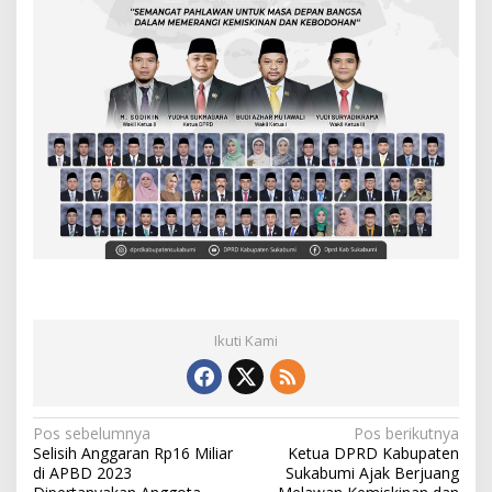
t
a
h
u
n
2
0
2
3
Ikuti Kami
N
Pos sebelumnya
Pos berikutnya
Selisih Anggaran Rp16 Miliar
Ketua DPRD Kabupaten
a
di APBD 2023
Sukabumi Ajak Berjuang