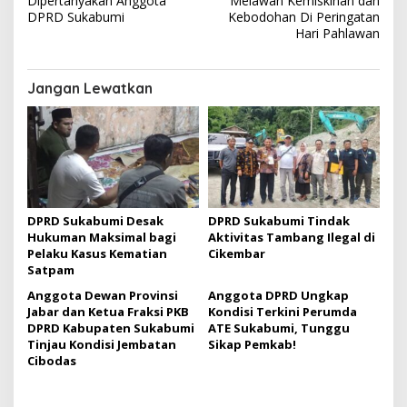
v
Dipertanyakan Anggota
Melawan Kemiskinan dan
DPRD Sukabumi
Kebodohan Di Peringatan
i
Hari Pahlawan
g
a
Jangan Lewatkan
s
i
p
o
s
DPRD Sukabumi Desak
DPRD Sukabumi Tindak
Hukuman Maksimal bagi
Aktivitas Tambang Ilegal di
Pelaku Kasus Kematian
Cikembar
Satpam
Anggota Dewan Provinsi
Anggota DPRD Ungkap
Jabar dan Ketua Fraksi PKB
Kondisi Terkini Perumda
DPRD Kabupaten Sukabumi
ATE Sukabumi, Tunggu
Tinjau Kondisi Jembatan
Sikap Pemkab!
Cibodas