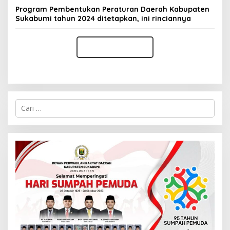
Program Pembentukan Peraturan Daerah Kabupaten
Sukabumi tahun 2024 ditetapkan, ini rinciannya
C
a
r
i
u
n
t
u
k
: