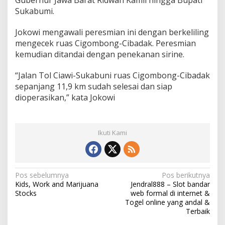
C
Sukabumi.
i
b
Jokowi mengawali peresmian ini dengan berkeliling
a
mengecek ruas Cigombong-Cibadak. Peresmian
d
a
kemudian ditandai dengan penekanan sirine.
k
“Jalan Tol Ciawi-Sukabuni ruas Cigombong-Cibadak
sepanjang 11,9 km sudah selesai dan siap
dioperasikan,” kata Jokowi
Ikuti Kami
N
Pos sebelumnya
Pos berikutnya
Kids, Work and Marijuana
Jendral888 – Slot bandar
a
Stocks
web formal di internet &
v
Togel online yang andal &
Terbaik
i