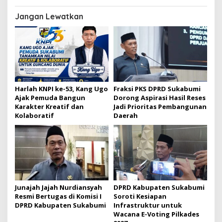
g
Jangan Lewatkan
a
s
i
p
o
s
Harlah KNPI ke-53, Kang Ugo
Fraksi PKS DPRD Sukabumi
Ajak Pemuda Bangun
Dorong Aspirasi Hasil Reses
Karakter Kreatif dan
Jadi Prioritas Pembangunan
Kolaboratif
Daerah
Junajah Jajah Nurdiansyah
DPRD Kabupaten Sukabumi
Resmi Bertugas di Komisi I
Soroti Kesiapan
DPRD Kabupaten Sukabumi
Infrastruktur untuk
Wacana E-Voting Pilkades