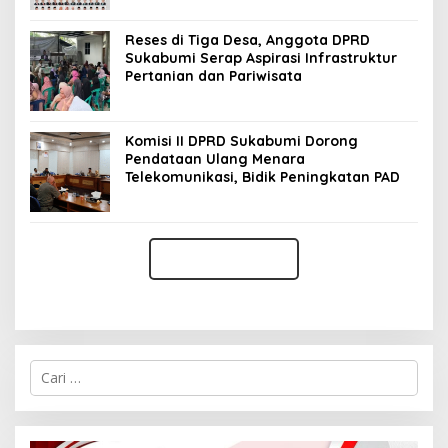
Reses di Tiga Desa, Anggota DPRD
Sukabumi Serap Aspirasi Infrastruktur
Pertanian dan Pariwisata
Komisi II DPRD Sukabumi Dorong
Pendataan Ulang Menara
Telekomunikasi, Bidik Peningkatan PAD
C
a
r
i
u