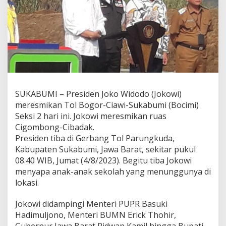
n
J
a
l
a
n
T
o
l
B
SUKABUMI – Presiden Joko Widodo (Jokowi)
O
meresmikan Tol Bogor-Ciawi-Sukabumi (Bocimi)
C
I
Seksi 2 hari ini. Jokowi meresmikan ruas
M
Cigombong-Cibadak.
I
Presiden tiba di Gerbang Tol Parungkuda,
C
Kabupaten Sukabumi, Jawa Barat, sekitar pukul
i
08.40 WIB, Jumat (4/8/2023). Begitu tiba Jokowi
g
o
menyapa anak-anak sekolah yang menunggunya di
m
lokasi.
b
o
Jokowi didampingi Menteri PUPR Basuki
n
Hadimuljono, Menteri BUMN Erick Thohir,
g
-
Gubernur Jawa Barat Ridwan Kamil hingga Bupati