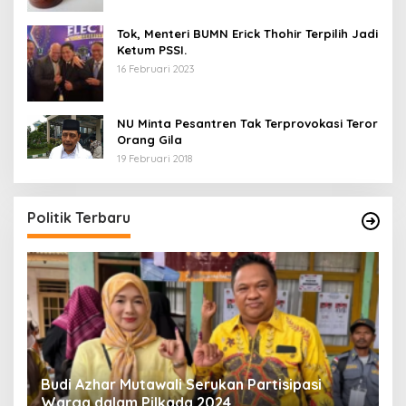
Tok, Menteri BUMN Erick Thohir Terpilih Jadi
Ketum PSSI.
16 Februari 2023
NU Minta Pesantren Tak Terprovokasi Teror
Orang Gila
19 Februari 2018
5 Calon Bupati Sukabumi yang Resmi
A
Mendaftar di PKB
M
H
Di Politik
|
24 April 2024
Di 
Politik Terbaru