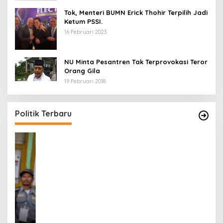
Tok, Menteri BUMN Erick Thohir Terpilih Jadi
Ketum PSSI.
16 Februari 2023
NU Minta Pesantren Tak Terprovokasi Teror
Orang Gila
19 Februari 2018
5 Calon Bupati Sukabumi yang Resmi
A
Mendaftar di PKB
M
H
Di Politik
|
24 April 2024
Di 
Politik Terbaru