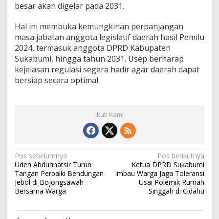
besar akan digelar pada 2031.
Hal ini membuka kemungkinan perpanjangan
masa jabatan anggota legislatif daerah hasil Pemilu
2024, termasuk anggota DPRD Kabupaten
Sukabumi, hingga tahun 2031. Usep berharap
kejelasan regulasi segera hadir agar daerah dapat
bersiap secara optimal.
Ikuti Kami
N
Pos sebelumnya
Pos berikutnya
Uden Abdunnatsir Turun
Ketua DPRD Sukabumi
a
Tangan Perbaiki Bendungan
Imbau Warga Jaga Toleransi
v
Jebol di Bojongsawah
Usai Polemik Rumah
Bersama Warga
Singgah di Cidahu
i
g