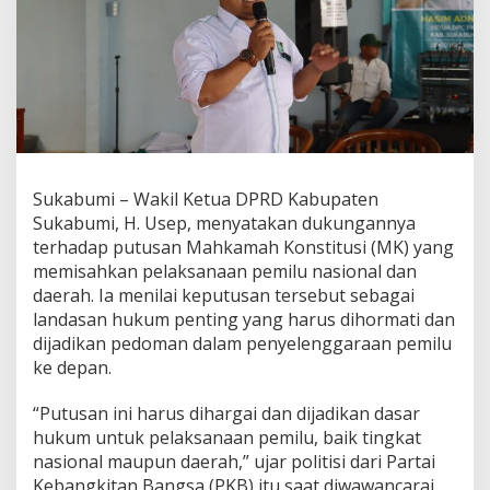
a
b
u
m
i
S
a
m
b
u
Sukabumi – Wakil Ketua DPRD Kabupaten
t
Sukabumi, H. Usep, menyatakan dukungannya
B
terhadap putusan Mahkamah Konstitusi (MK) yang
a
i
memisahkan pelaksanaan pemilu nasional dan
k
daerah. Ia menilai keputusan tersebut sebagai
P
landasan hukum penting yang harus dihormati dan
u
dijadikan pedoman dalam penyelenggaraan pemilu
t
ke depan.
u
s
a
“Putusan ini harus dihargai dan dijadikan dasar
n
hukum untuk pelaksanaan pemilu, baik tingkat
M
nasional maupun daerah,” ujar politisi dari Partai
K
Kebangkitan Bangsa (PKB) itu saat diwawancarai
S