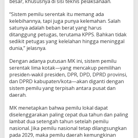
besar, khususnya di sisi teknis pelaksanaan.
t
u
“Sistem pemilu serentak itu memang ada
r
kelebihannya, tapi juga punya kelemahan. Salah
a
n
satunya adalah beban berat yang harus
T
ditanggung petugas, terutama KPPS. Bahkan tidak
e
sedikit petugas yang kelelahan hingga meninggal
k
dunia,” jelasnya.
n
i
s
Dengan adanya putusan MK ini, sistem pemilu
S
serentak lima kotak—yang mencakup pemilihan
e
presiden-wakil presiden, DPR, DPD, DPRD provinsi,
g
dan DPRD kabupaten/kota—akan diganti dengan
e
sistem pemilu yang terpisah antara pusat dan
r
a
daerah.
T
e
MK menetapkan bahwa pemilu lokal dapat
r
diselenggarakan paling cepat dua tahun dan paling
b
lambat dua setengah tahun setelah pemilu
i
t
nasional. Jika pemilu nasional tetap dilangsungkan
pada 2029, maka pemilu daerah kemungkinan