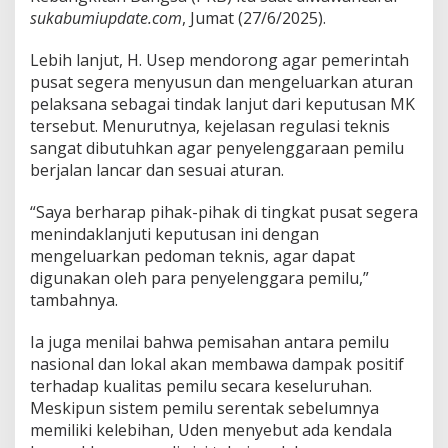
o
sukabumiupdate.com
, Jumat (27/6/2025).
a
l
Lebih lanjut, H. Usep mendorong agar pemerintah
P
pusat segera menyusun dan mengeluarkan aturan
e
pelaksana sebagai tindak lanjut dari keputusan MK
m
i
tersebut. Menurutnya, kejelasan regulasi teknis
l
sangat dibutuhkan agar penyelenggaraan pemilu
u
berjalan lancar dan sesuai aturan.
T
e
“Saya berharap pihak-pihak di tingkat pusat segera
r
p
menindaklanjuti keputusan ini dengan
i
mengeluarkan pedoman teknis, agar dapat
s
digunakan oleh para penyelenggara pemilu,”
a
tambahnya.
h
,
D
Ia juga menilai bahwa pemisahan antara pemilu
o
nasional dan lokal akan membawa dampak positif
r
terhadap kualitas pemilu secara keseluruhan.
o
Meskipun sistem pemilu serentak sebelumnya
n
g
memiliki kelebihan, Uden menyebut ada kendala
A