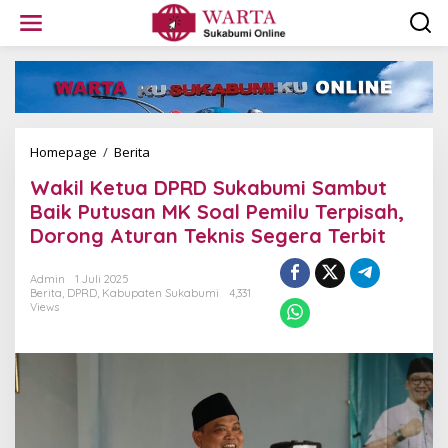
L
e
w
a
t
i
k
e
k
Homepage
/
Berita
W
o
a
Wakil Ketua DPRD Sukabumi Sambut
n
k
t
i
Baik Putusan MK Soal Pemilu Terpisah,
e
l
Dorong Aturan Teknis Segera Terbit
n
K
e
t
Admin
1 Juli 2025
Berita
,
DPRD
,
Kabupaten Sukabumi
4,331
u
Views
a
D
P
R
D
S
u
k