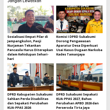
Jangan Lewatkan
a
s
i
p
o
s
Sosialisasi Empat Pilar di
Komisi I DPRD Sukabumi
Jampangkulon, Paoji
Dorong Pengawasan
Nurjaman Tekankan
Aparatur Desa Diperkuat
Pancasila Harus Diterapkan
Usai Kasus Dugaan Narkoba
dalam Kehidupan Sehari-
Kades Tamanjaya
hari
DPRD Kabupaten Sukabumi
DPRD Sukabumi Sepakati
Sahkan Perda Disabilitas
KUA-PPAS 2027, Bahas
dan Sepakati Perubahan
Perubahan APBD 2026 dan
KUA-PPAS 2026
Perseroda Tirta Jaya