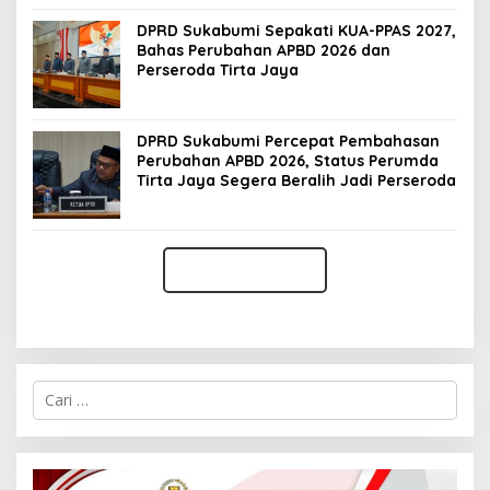
DPRD Sukabumi Sepakati KUA-PPAS 2027,
Bahas Perubahan APBD 2026 dan
Perseroda Tirta Jaya
DPRD Sukabumi Percepat Pembahasan
Perubahan APBD 2026, Status Perumda
Tirta Jaya Segera Beralih Jadi Perseroda
C
a
r
i
u
n