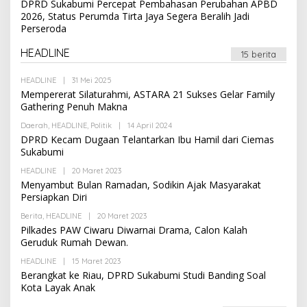
DPRD Sukabumi Percepat Pembahasan Perubahan APBD
M
E
I
2026, Status Perumda Tirta Jaya Segera Beralih Jadi
H
N
Perseroda
A
D
M
HEADLINE
15 berita
I
N
HEADLINE
|
31 Mei 2025
O
L
Mempererat Silaturahmi, ASTARA 21 Sukses Gelar Family
E
Gathering Penuh Makna
H
A
Daerah
,
HEADLINE
,
Politik
|
14 April 2024
O
D
L
DPRD Kecam Dugaan Telantarkan Ibu Hamil dari Ciemas
M
E
I
Sukabumi
H
N
A
HEADLINE
|
20 Maret 2023
O
D
L
Menyambut Bulan Ramadan, Sodikin Ajak Masyarakat
M
E
I
Persiapkan Diri
H
N
A
Berita
,
HEADLINE
|
20 Maret 2023
O
D
L
Pilkades PAW Ciwaru Diwarnai Drama, Calon Kalah
M
E
I
Geruduk Rumah Dewan.
H
N
A
HEADLINE
|
15 Maret 2023
O
D
L
Berangkat ke Riau, DPRD Sukabumi Studi Banding Soal
M
E
I
Kota Layak Anak
H
N
A