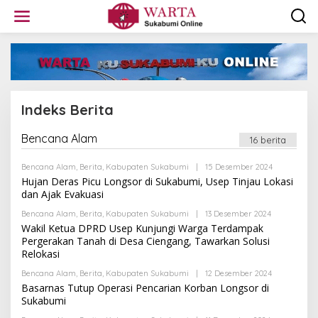
L
e
w
a
t
i
k
e
Indeks Berita
k
o
n
Bencana Alam
16 berita
|
t
1
e
9
Bencana Alam
,
Berita
,
Kabupaten Sukabumi
|
15 Desember 2024
O
n
F
L
Hujan Deras Picu Longsor di Sukabumi, Usep Tinjau Lokasi
E
E
B
dan Ajak Evakuasi
H
R
A
U
Bencana Alam
,
Berita
,
Kabupaten Sukabumi
|
13 Desember 2024
O
D
A
L
Wakil Ketua DPRD Usep Kunjungi Warga Terdampak
M
R
E
I
Pergerakan Tanah di Desa Ciengang, Tawarkan Solusi
I
H
N
2
Relokasi
A
0
D
1
Bencana Alam
,
Berita
,
Kabupaten Sukabumi
|
12 Desember 2024
M
O
8
I
L
Basarnas Tutup Operasi Pencarian Korban Longsor di
O
N
E
Sukabumi
L
H
E
A