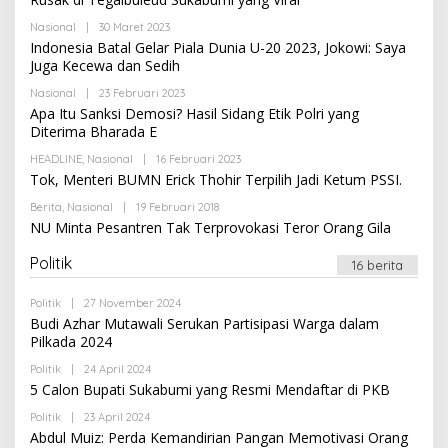
H
A
Nasional
|
30 Maret 2023
O
D
L
Indonesia Batal Gelar Piala Dunia U-20 2023, Jokowi: Saya
M
E
I
Juga Kecewa dan Sedih
H
N
A
Nasional
|
23 Februari 2023
O
D
L
Apa Itu Sanksi Demosi? Hasil Sidang Etik Polri yang
M
E
I
Diterima Bharada E
H
N
A
HEADLINE
,
Nasional
|
16 Februari 2023
O
D
L
Tok, Menteri BUMN Erick Thohir Terpilih Jadi Ketum PSSI.
M
E
I
H
N
Berita
,
Nasional
|
19 Februari 2018
O
A
L
NU Minta Pesantren Tak Terprovokasi Teror Orang Gila
D
E
M
H
I
Politik
A
16 berita
N
D
M
Politik
|
27 November 2024
O
I
L
N
Budi Azhar Mutawali Serukan Partisipasi Warga dalam
E
Pilkada 2024
H
A
Politik
|
24 April 2024
O
D
L
5 Calon Bupati Sukabumi yang Resmi Mendaftar di PKB
M
E
I
H
N
Politik
|
23 April 2024
O
A
L
Abdul Muiz: Perda Kemandirian Pangan Memotivasi Orang
D
E