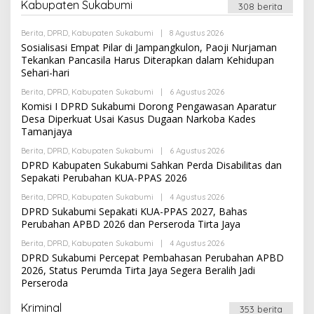
D
Kabupaten Sukabumi
308 berita
M
I
N
Berita
,
DPRD
,
Kabupaten Sukabumi
|
8 Agustus 2026
O
L
Sosialisasi Empat Pilar di Jampangkulon, Paoji Nurjaman
E
Tekankan Pancasila Harus Diterapkan dalam Kehidupan
H
Sehari-hari
A
D
Berita
,
DPRD
,
Kabupaten Sukabumi
|
6 Agustus 2026
M
O
I
L
Komisi I DPRD Sukabumi Dorong Pengawasan Aparatur
N
E
Desa Diperkuat Usai Kasus Dugaan Narkoba Kades
H
Tamanjaya
A
D
Berita
,
DPRD
,
Kabupaten Sukabumi
|
6 Agustus 2026
M
O
I
L
DPRD Kabupaten Sukabumi Sahkan Perda Disabilitas dan
N
E
Sepakati Perubahan KUA-PPAS 2026
H
A
Berita
,
DPRD
,
Kabupaten Sukabumi
|
4 Agustus 2026
O
D
L
DPRD Sukabumi Sepakati KUA-PPAS 2027, Bahas
M
E
I
Perubahan APBD 2026 dan Perseroda Tirta Jaya
H
N
A
Berita
,
DPRD
,
Kabupaten Sukabumi
|
4 Agustus 2026
O
D
L
DPRD Sukabumi Percepat Pembahasan Perubahan APBD
M
E
I
2026, Status Perumda Tirta Jaya Segera Beralih Jadi
H
N
Perseroda
A
D
M
Kriminal
353 berita
I