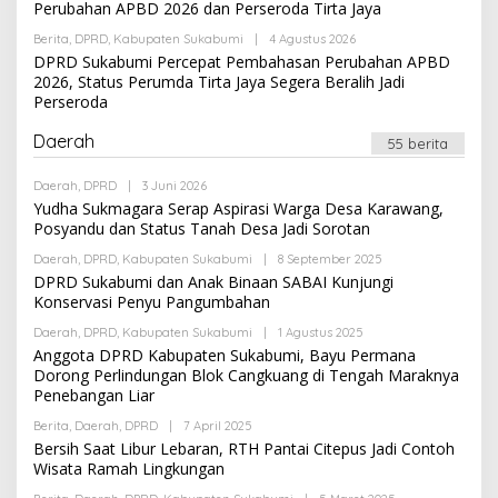
I
Perubahan APBD 2026 dan Perseroda Tirta Jaya
H
N
A
Berita
,
DPRD
,
Kabupaten Sukabumi
|
4 Agustus 2026
O
D
L
DPRD Sukabumi Percepat Pembahasan Perubahan APBD
M
E
I
2026, Status Perumda Tirta Jaya Segera Beralih Jadi
H
N
Perseroda
A
D
M
Daerah
55 berita
I
N
Daerah
,
DPRD
|
3 Juni 2026
O
L
Yudha Sukmagara Serap Aspirasi Warga Desa Karawang,
E
Posyandu dan Status Tanah Desa Jadi Sorotan
H
A
Daerah
,
DPRD
,
Kabupaten Sukabumi
|
8 September 2025
O
D
L
DPRD Sukabumi dan Anak Binaan SABAI Kunjungi
M
E
I
Konservasi Penyu Pangumbahan
H
N
A
Daerah
,
DPRD
,
Kabupaten Sukabumi
|
1 Agustus 2025
O
D
L
Anggota DPRD Kabupaten Sukabumi, Bayu Permana
M
E
I
Dorong Perlindungan Blok Cangkuang di Tengah Maraknya
H
N
Penebangan Liar
A
D
Berita
,
Daerah
,
DPRD
|
7 April 2025
O
M
L
I
Bersih Saat Libur Lebaran, RTH Pantai Citepus Jadi Contoh
E
N
Wisata Ramah Lingkungan
H
A