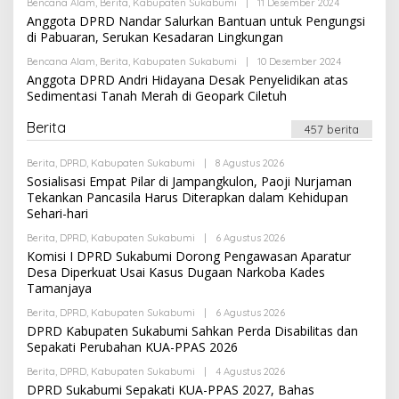
H
Bencana Alam
,
Berita
,
Kabupaten Sukabumi
|
11 Desember 2024
O
D
L
Anggota DPRD Nandar Salurkan Bantuan untuk Pengungsi
M
E
I
di Pabuaran, Serukan Kesadaran Lingkungan
H
N
A
Bencana Alam
,
Berita
,
Kabupaten Sukabumi
|
10 Desember 2024
O
D
L
Anggota DPRD Andri Hidayana Desak Penyelidikan atas
M
E
I
Sedimentasi Tanah Merah di Geopark Ciletuh
H
N
A
D
Berita
457 berita
M
I
N
Berita
,
DPRD
,
Kabupaten Sukabumi
|
8 Agustus 2026
O
L
Sosialisasi Empat Pilar di Jampangkulon, Paoji Nurjaman
E
Tekankan Pancasila Harus Diterapkan dalam Kehidupan
H
Sehari-hari
A
D
Berita
,
DPRD
,
Kabupaten Sukabumi
|
6 Agustus 2026
M
O
I
L
Komisi I DPRD Sukabumi Dorong Pengawasan Aparatur
N
E
Desa Diperkuat Usai Kasus Dugaan Narkoba Kades
H
Tamanjaya
A
D
Berita
,
DPRD
,
Kabupaten Sukabumi
|
6 Agustus 2026
M
O
I
L
DPRD Kabupaten Sukabumi Sahkan Perda Disabilitas dan
N
E
Sepakati Perubahan KUA-PPAS 2026
H
A
Berita
,
DPRD
,
Kabupaten Sukabumi
|
4 Agustus 2026
O
D
L
DPRD Sukabumi Sepakati KUA-PPAS 2027, Bahas
M
E