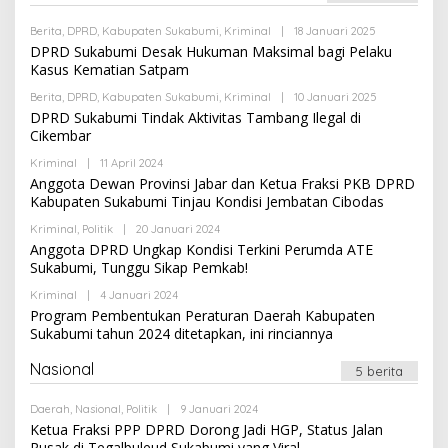
N
Berita
,
DPRD
,
Kabupaten Sukabumi
,
Kriminal
|
18 Januari 2025
O
L
DPRD Sukabumi Desak Hukuman Maksimal bagi Pelaku
E
Kasus Kematian Satpam
H
A
Berita
,
DPRD
,
Kabupaten Sukabumi
,
Kriminal
|
10 Januari 2025
O
D
L
DPRD Sukabumi Tindak Aktivitas Tambang Ilegal di
M
E
I
Cikembar
H
N
A
Kriminal
|
11 April 2024
O
D
L
Anggota Dewan Provinsi Jabar dan Ketua Fraksi PKB DPRD
M
E
I
Kabupaten Sukabumi Tinjau Kondisi Jembatan Cibodas
H
N
A
Kriminal
,
Politik
|
20 Januari 2024
O
D
L
Anggota DPRD Ungkap Kondisi Terkini Perumda ATE
M
E
I
Sukabumi, Tunggu Sikap Pemkab!
H
N
A
Kriminal
|
4 Januari 2024
O
D
L
Program Pembentukan Peraturan Daerah Kabupaten
M
E
I
Sukabumi tahun 2024 ditetapkan, ini rinciannya
H
N
A
D
Nasional
5 berita
M
I
N
Daerah
,
Nasional
,
Politik
|
9 Januari 2024
O
L
Ketua Fraksi PPP DPRD Dorong Jadi HGP, Status Jalan
E
Rusak di Tegalbuleud Sukabumi yang Viral