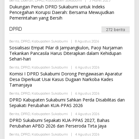
Berita
,
Daerah
,
DPRD
,
Kabupaten Sukabumi
|
5 Maret 2025
O
D
L
Dukungan Penuh DPRD Sukabumi untuk Indeks
M
E
I
Pencegahan Korupsi Daerah: Bersama Mewujudkan
H
N
Pemerintahan yang Bersih
A
D
M
DPRD
272 berita
I
N
Berita
,
DPRD
,
Kabupaten Sukabumi
|
8 Agustus 2026
O
L
Sosialisasi Empat Pilar di Jampangkulon, Paoji Nurjaman
E
Tekankan Pancasila Harus Diterapkan dalam Kehidupan
H
Sehari-hari
A
D
Berita
,
DPRD
,
Kabupaten Sukabumi
|
6 Agustus 2026
M
O
I
L
Komisi I DPRD Sukabumi Dorong Pengawasan Aparatur
N
E
Desa Diperkuat Usai Kasus Dugaan Narkoba Kades
H
Tamanjaya
A
D
Berita
,
DPRD
,
Kabupaten Sukabumi
|
6 Agustus 2026
M
O
I
L
DPRD Kabupaten Sukabumi Sahkan Perda Disabilitas dan
N
E
Sepakati Perubahan KUA-PPAS 2026
H
A
Berita
,
DPRD
,
Kabupaten Sukabumi
|
4 Agustus 2026
O
D
L
DPRD Sukabumi Sepakati KUA-PPAS 2027, Bahas
M
E
I
Perubahan APBD 2026 dan Perseroda Tirta Jaya
H
N
A
Berita
,
DPRD
,
Kabupaten Sukabumi
|
4 Agustus 2026
O
D
L