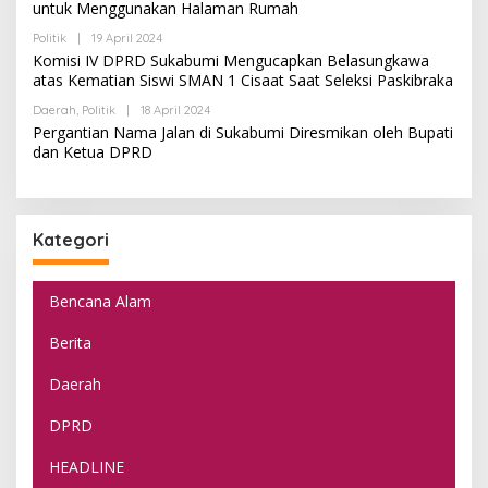
untuk Menggunakan Halaman Rumah
M
H
I
A
N
Politik
|
19 April 2024
O
D
L
Komisi IV DPRD Sukabumi Mengucapkan Belasungkawa
M
E
I
atas Kematian Siswi SMAN 1 Cisaat Saat Seleksi Paskibraka
H
N
A
Daerah
,
Politik
|
18 April 2024
O
D
L
Pergantian Nama Jalan di Sukabumi Diresmikan oleh Bupati
M
E
I
dan Ketua DPRD
H
N
A
D
M
I
N
Kategori
Bencana Alam
Berita
Daerah
DPRD
HEADLINE