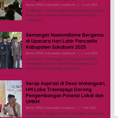
Berita
,
DPRD
,
Kabupaten Sukabumi
|
4 Juni 2025
O
L
Sukabumi – Dalam upaya memperkuat sinergitas
E
lintas sektor dalam pemberantasan korupsi,
H
Gubernur
A
D
M
I
Semangat Nasionalisme Bergema
N
di Upacara Hari Lahir Pancasila
Kabupaten Sukabumi 2025
Berita
,
DPRD
,
Kabupaten Sukabumi
|
2 Juni 2025
O
L
Sukabumi – Semangat kebangsaan kembali
E
menggelora di Alun-Alun Palabuhanratu saat
H
Pemerintah Kabupaten Sukabumi
A
D
M
I
Serap Aspirasi di Desa Walangsari,
N
HM Loka Tresnajaya Dorong
Pengembangan Potensi Lokal dan
UMKM
Berita
,
DPRD
,
Kabupaten Sukabumi
|
7 Mei 2025
O
L
Sukabumi – Anggota DPRD Kabupaten Sukabumi
E