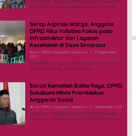
SUKABUMI – Anggota DPRD Kabupaten Sukabumi,
E
H.M. Loka Tresnajaya, melaksanakan Reses III
H
A
D
M
Serap Aspirasi Warga, Anggota
I
N
DPRD Rika Yulistina Fokus pada
Infrastruktur dan Layanan
Kesehatan di Desa Sirnarasa
Berita
,
DPRD
,
Kabupaten Sukabumi
|
27 September
2025
O
L
SUKABUMI – Anggota DPRD Kabupaten Sukabumi
E
dari Fraksi Golkar, Komisi IV, Rika
H
A
D
M
Soroti Kematian Balita Raya, DPRD
I
N
Sukabumi Minta Prioritaskan
Anggaran Sosial
Berita
,
DPRD
,
Kabupaten Sukabumi
|
1 September 2025
O
L
Sukabumi – Anggota Komisi IV DPRD Kabupaten
E
Sukabumi, Uden Abdunnatsir, mengkritik rencana
H
A
D
M