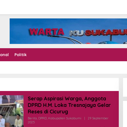
ional
Politik
Serap Aspirasi Warga, Anggota
DPRD H.M. Loka Tresnajaya Gelar
Reses di Cicurug
Berita
,
DPRD
,
Kabupaten Sukabumi
|
29 September
2025
O
L