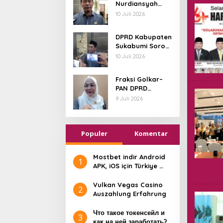
Nurdiansyah
Daerah
Resmi Bertugas
10 Juli 2026
di Komisi I DPRD
Kabupaten
DPRD Kabupaten
Sukabumi
Sukabumi Soroti
Kesiapan
10 Juli 2026
Infrastruktur
untuk Wacana E-
Fraksi Golkar–
Voting Pilkades
PAN DPRD
2027
Sukabumi
9 Juli 2026
Dorong Aspirasi
Reses Jadi
Dasar
Populer
Penyusunan
Komentar
Program
Pembangunan
Mostbet indir Android
1
APK, iOS için Türkiye ️
Uygulaması nasıl
indirilir
Vulkan Vegas Casino
2
Auszahlung Erfahrung ️
Что такое токенсейл и
3
как на ней заработать?