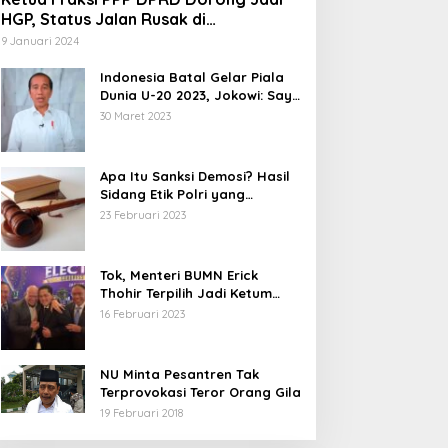
HGP, Status Jalan Rusak di
Tegalbuleud Sukabumi yang Viral
9 Januari 2024
Indonesia Batal Gelar Piala
Dunia U-20 2023, Jokowi: Saya
Juga Kecewa dan Sedih
30 Maret 2023
Apa Itu Sanksi Demosi? Hasil
Sidang Etik Polri yang
Diterima Bharada E
23 Februari 2023
Tok, Menteri BUMN Erick
Thohir Terpilih Jadi Ketum
PSSI.
16 Februari 2023
NU Minta Pesantren Tak
Terprovokasi Teror Orang Gila
19 Februari 2018
5 Calon Bupati Sukabumi yang
Abdul Muiz: Perd