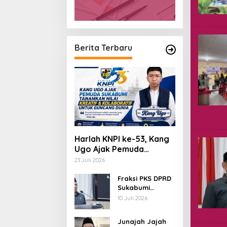
Berita Terbaru
Harlah KNPI ke-53, Kang
Ugo Ajak Pemuda
Bangun Karakter Kreatif
23 Juli 2026
dan Kolaboratif
Fraksi PKS DPRD
Sukabumi
Dorong Aspirasi
10 Juli 2026
Hasil Reses Jadi
Prioritas
Junajah Jajah
Pembangunan