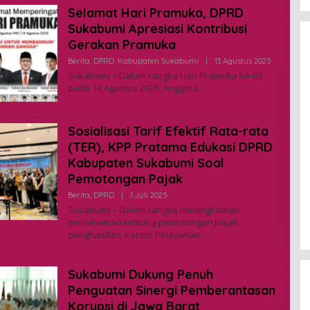
I
Selamat Hari Pramuka, DPRD
N
Sukabumi Apresiasi Kontribusi
Gerakan Pramuka
Berita
,
DPRD
,
Kabupaten Sukabumi
|
13 Agustus 2025
O
L
Sukabumi – Dalam rangka Hari Pramuka ke-63
E
pada 14 Agustus 2025, Anggota
H
A
D
M
Sosialisasi Tarif Efektif Rata-rata
I
N
(TER), KPP Pratama Edukasi DPRD
Kabupaten Sukabumi Soal
Pemotongan Pajak
Berita
,
DPRD
|
1 Juli 2025
O
L
Sukabumi – Dalam rangka meningkatkan
E
pemahaman tentang pemotongan pajak
H
penghasilan, Kantor Pelayanan
A
D
M
I
Sukabumi Dukung Penuh
N
Penguatan Sinergi Pemberantasan
Korupsi di Jawa Barat