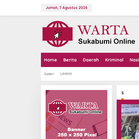
L
e
Jumat, 7 Agustus 2026
w
a
t
i
k
e
k
o
n
Home
Berita
Daerah
Kriminal
Nas
t
e
Galeri
UMKM
n
s