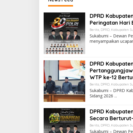
DPRD Kabupaten 
Peringatan Hari
Berita
,
DPRD
,
Kabupaten S
Sukabumi – Dewan Pe
menyampaikan ucapa
DPRD Kabupaten
Pertanggungjawa
WTP ke-12 Bertur
Berita
,
DPRD
,
Kabupaten S
Sukabumi – DPRD Kab
Sidang 2026
DPRD Kabupaten 
Secara Berturut-
Berita
,
DPRD
,
Kabupaten S
Sukabumi – Dewan Pe