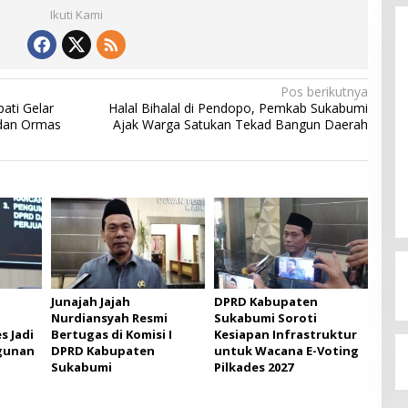
Ikuti Kami
Pos berikutnya
ati Gelar
Halal Bihalal di Pendopo, Pemkab Sukabumi
k dan Ormas
Ajak Warga Satukan Tekad Bangun Daerah
Budi Azhar Mutawali Serukan
Partisipasi Warga dalam Pilkada
2024
Di Politik
|
27 November 2024
Junajah Jajah
DPRD Kabupaten
Nurdiansyah Resmi
Sukabumi Soroti
s Jadi
Bertugas di Komisi I
Kesiapan Infrastruktur
gunan
DPRD Kabupaten
untuk Wacana E-Voting
Sukabumi
Pilkades 2027