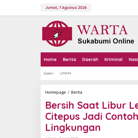
L
e
Jumat, 7 Agustus 2026
w
a
t
i
k
e
k
o
n
Home
Berita
Daerah
Kriminal
Nas
t
e
Galeri
UMKM
n
Homepage
/
Berita
B
e
Bersih Saat Libur 
r
s
Citepus Jadi Cont
i
h
Lingkungan
S
a
a