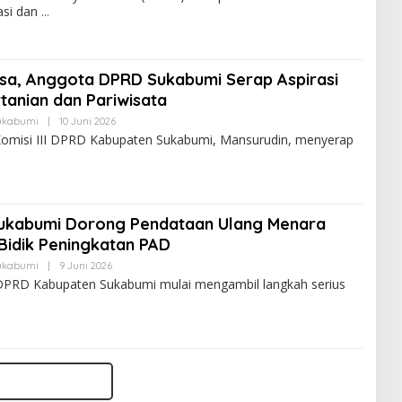
asi dan
esa, Anggota DPRD Sukabumi Serap Aspirasi
rtanian dan Pariwisata
ukabumi
|
10 Juni 2026
omisi III DPRD Kabupaten Sukabumi, Mansurudin, menyerap
Sukabumi Dorong Pendataan Ulang Menara
Bidik Peningkatan PAD
ukabumi
|
9 Juni 2026
 DPRD Kabupaten Sukabumi mulai mengambil langkah serius