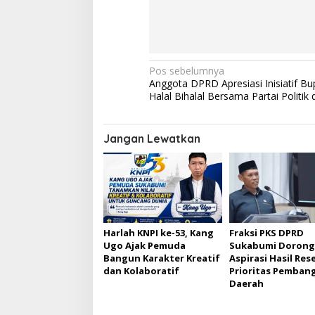
N
Pos sebelumnya
Anggota DPRD Apresiasi Inisiatif Bup
a
Halal Bihalal Bersama Partai Politi
v
i
Jangan Lewatkan
g
a
s
i
p
Harlah KNPI ke-53, Kang
Fraksi PKS DPRD
Ugo Ajak Pemuda
Sukabumi Dorong
o
Bangun Karakter Kreatif
Aspirasi Hasil Rese
s
dan Kolaboratif
Prioritas Pemban
Daerah