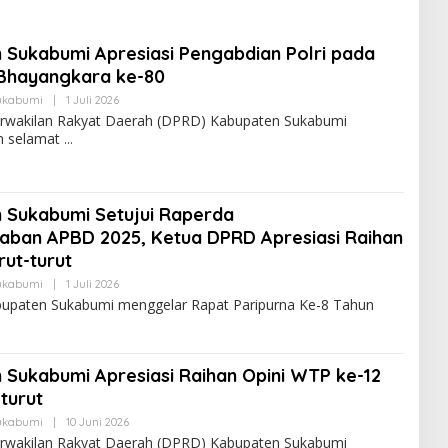
Sukabumi Apresiasi Pengabdian Polri pada
 Bhayangkara ke-80
ukabumi
|
1 Juli 2026
rwakilan Rakyat Daerah (DPRD) Kabupaten Sukabumi
n selamat
 Sukabumi Setujui Raperda
ban APBD 2025, Ketua DPRD Apresiasi Raihan
ut-turut
ukabumi
|
1 Juli 2026
upaten Sukabumi menggelar Rapat Paripurna Ke-8 Tahun
Sukabumi Apresiasi Raihan Opini WTP ke-12
turut
ukabumi
|
10 Juni 2026
rwakilan Rakyat Daerah (DPRD) Kabupaten Sukabumi