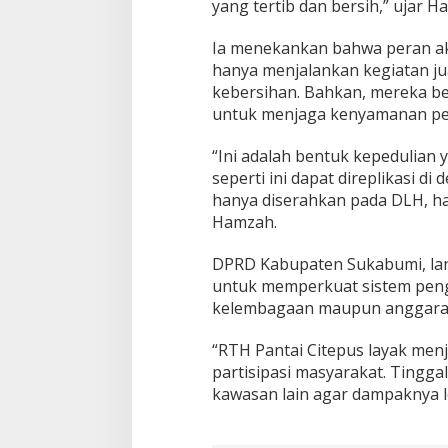
yang tertib dan bersih,” ujar H
h
L
Ia menekankan bahwa peran akt
i
hanya menjalankan kegiatan jual
n
g
kebersihan. Bahkan, mereka be
k
untuk menjaga kenyamanan pe
u
n
“Ini adalah bentuk kepedulian 
g
seperti ini dapat direplikasi di
a
n
hanya diserahkan pada DLH, ha
Hamzah.
DPRD Kabupaten Sukabumi, lan
untuk memperkuat sistem penge
kelembagaan maupun anggara
“RTH Pantai Citepus layak menj
partisipasi masyarakat. Tingg
kawasan lain agar dampaknya l