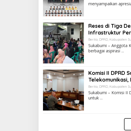
menyampaikan apresi
Reses di Tiga D
Infrastruktur Pe
Berita
,
DPRD
,
Kabupaten S
Sukabumi – Anggota K
berbagai aspirasi
Komisi II DPRD 
Telekomunikasi, 
Berita
,
DPRD
,
Kabupaten S
Sukabumi – Komisi II
untuk