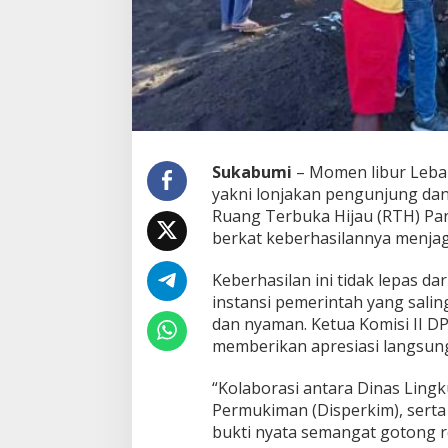
t
e
p
u
s
J
a
d
i
Sukabumi
– Momen libur Lebar
C
yakni lonjakan pengunjung da
o
n
Ruang Terbuka Hijau (RTH) Pan
t
berkat keberhasilannya menjag
o
h
Keberhasilan ini tidak lepas da
W
instansi pemerintah yang sali
i
s
dan nyaman. Ketua Komisi II 
a
memberikan apresiasi langsung
t
a
“Kolaborasi antara Dinas Lin
R
Permukiman (Disperkim), sert
a
m
bukti nyata semangat gotong 
a