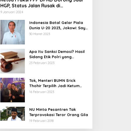
HGP, Status Jalan Rusak di
Tegalbuleud Sukabumi yang Viral
9 Januari 2024
Indonesia Batal Gelar Piala
Dunia U-20 2023, Jokowi: Saya
Juga Kecewa dan Sedih
30 Maret 2023
Apa Itu Sanksi Demosi? Hasil
Sidang Etik Polri yang
Diterima Bharada E
23 Februari 2023
Tok, Menteri BUMN Erick
Thohir Terpilih Jadi Ketum
PSSI.
16 Februari 2023
NU Minta Pesantren Tak
Terprovokasi Teror Orang Gila
19 Februari 2018
5 Calon Bupati Sukabumi yang
Abdul Muiz: Perd